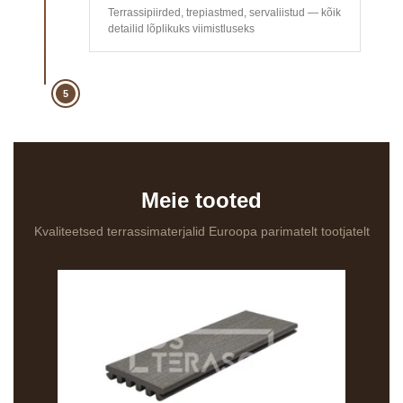
Terrassipiirded, trepiastmed, servaliistud — kõik
detailid lõplikuks viimistluseks
5
Meie tooted
Kvaliteetsed terrassimaterjalid Euroopa parimatelt tootjatelt