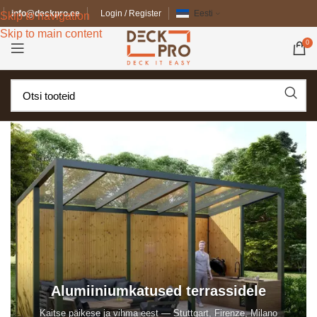
info@deckpro.ee
Login / Register
Eesti
Skip to navigation
Skip to main content
0
Alumiiniumkatused terrassidele
Kaitse päikese ja vihma eest — Stuttgart, Firenze, Milano