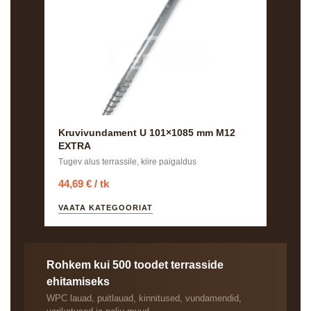
Kruvivundament U 101×1085 mm M12
EXTRA
Tugev alus terrassile, kiire paigaldus
44,69 € / tk
VAATA KATEGOORIAT
Rohkem kui 500 toodet terrasside
ehitamiseks
WPC lauad, puitlauad, kinnitused, vundamendid,