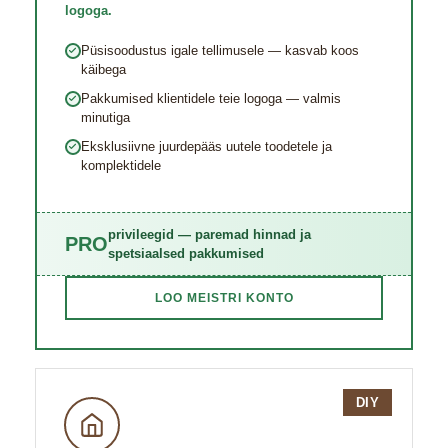
logoga.
Püsisoodustus igale tellimusele — kasvab koos
käibega
Pakkumised klientidele teie logoga — valmis
minutiga
Eksklusiivne juurde​pääs uutele toodetele ja
komplektidele
privileegid — paremad hinnad ja
PRO
spetsiaalsed pakkumised
LOO MEISTRI KONTO
DIY