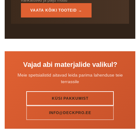
varikatused ja palju muud
VAATA KÕIKI TOOTEID →
Vajad abi materjalide valikul?
Meie spetsialistid aitavad leida parima lahenduse teie
terrassile
KÜSI PAKKUMIST
INFO@DECKPRO.EE