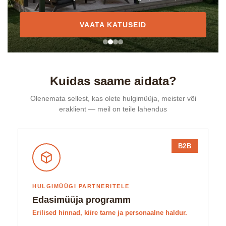
VAATA KATUSEID
Kuidas saame aidata?
Olenemata sellest, kas olete hulgimüüja, meister või
eraklient — meil on teile lahendus
B2B
HULGIMÜÜGI PARTNERITELE
Edasimüüja programm
Erilised hinnad, kiire tarne ja personaalne haldur.