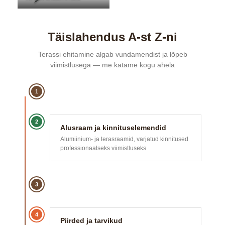
Täislahendus A-st Z-ni
Terassi ehitamine algab vundamendist ja lõpeb
viimistlusega — me katame kogu ahela
1
2
Alusraam ja kinnituselemendid
Alumiinium- ja terasraamid, varjatud kinnitused
professionaalseks viimistluseks
3
4
Piirded ja tarvikud