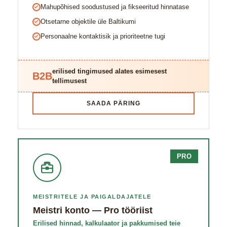
Mahupõhised soodustused ja fikseeritud hinnatase
Otsetarne objektile üle Baltikumi
Personaalne kontaktisik ja prioriteetne tugi
erilised tingimused alates esimesest
B2B
tellimusest
SAADA PÄRING
PRO
MEISTRITELE JA PAIGALDAJATELE
Meistri konto — Pro tööriist
Erilised hinnad, kalkulaator ja pakkumised teie