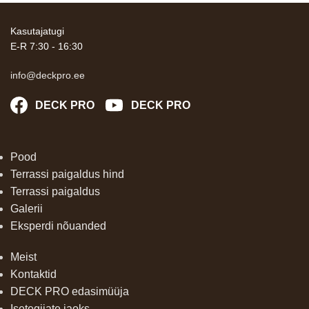
Kasutajatugi
E-R 7:30 - 16:30
info@deckpro.ee
DECK PRO
DECK PRO
Pood
Terrassi paigaldus hind
Terrassi paigaldus
Galerii
Eksperdi nõuanded
Meist
Kontaktid
DECK PRO edasimüüja
Isetegijate jaoks