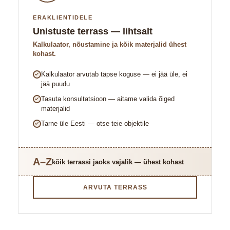
ERAKLIENTIDELE
Unistuste terrass — lihtsalt
Kalkulaator, nõustamine ja kõik materjalid ühest
kohast.
Kalkulaator arvutab täpse koguse — ei jää üle, ei
jää puudu
Tasuta konsultatsioon — aitame valida õiged
materjalid
Tarne üle Eesti — otse teie objektile
A–Z
kõik terrassi jaoks vajalik — ühest kohast
ARVUTA TERRASS