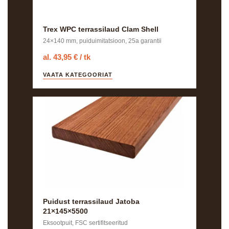
Trex WPC terrassilaud Clam Shell
24×140 mm, puiduimitatsioon, 25a garantii
al. 43,95 € / tk
VAATA KATEGOORIAT
Puidust terrassilaud Jatoba
21×145×5500
Eksootpuit, FSC sertifitseeritud