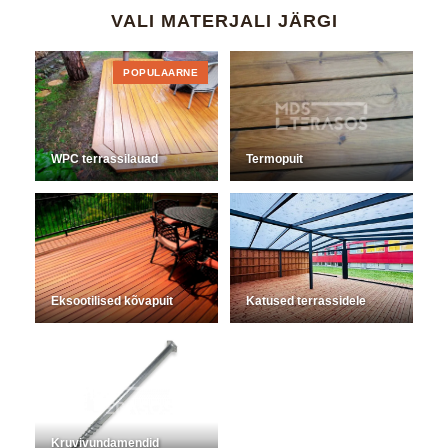
VALI MATERJALI JÄRGI
POPULAARNE
WPC terrassilauad
Termopuit
Eksootilised kõvapuit
Katused terrassidele
Kruvivundamendid