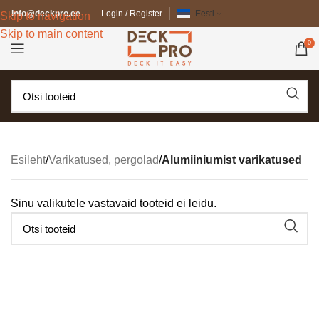
info@deckpro.ee
Login / Register
Eesti
Skip to navigation
Skip to main content
0
Esileht
/
Varikatused, pergolad
/
Alumiiniumist varikatused
Sinu valikutele vastavaid tooteid ei leidu.