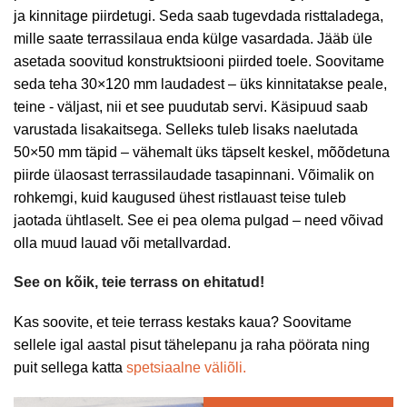
ja kinnitage piirdetugi. Seda saab tugevdada risttaladega,
mille saate terrassilaua enda külge vasardada. Jääb üle
asetada soovitud konstruktsiooni piirded toele. Soovitame
seda teha 30×120 mm laudadest – üks kinnitatakse peale,
teine ​​- väljast, nii et see puudutab servi. Käsipuud saab
varustada lisakaitsega. Selleks tuleb lisaks naelutada
50×50 mm täpid – vähemalt üks täpselt keskel, mõõdetuna
piirde ülaosast terrassilaudade tasapinnani. Võimalik on
rohkemgi, kuid kaugused ühest ristlauast teise tuleb
jaotada ühtlaselt. See ei pea olema pulgad – need võivad
olla muud lauad või metallvardad.
See on kõik, teie terrass on ehitatud!
Kas soovite, et teie terrass kestaks kaua? Soovitame
sellele igal aastal pisut tähelepanu ja raha pöörata ning
puit sellega katta
spetsiaalne väliõli.