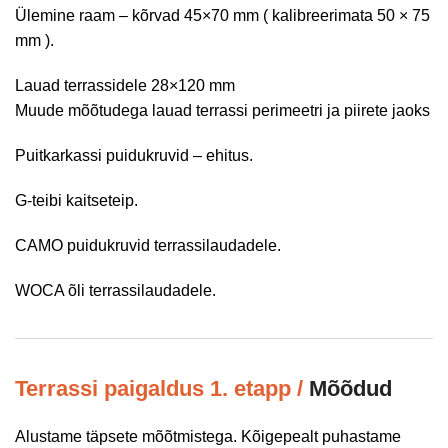
Ülemine raam – kõrvad
45×70 mm
(
kalibreerimata 50
× 75
mm
).
Lauad terrassidele 28×120 mm
Muude mõõtudega lauad terrassi perimeetri ja piirete jaoks
Puitkarkassi puidukruvid – ehitus.
G-teibi kaitseteip.
CAMO puidukruvid terrassilaudadele.
WOCA õli terrassilaudadele.
Terrassi paigaldus 1. etapp /
Mõõdud
Alustame täpsete mõõtmistega. Kõigepealt puhastame