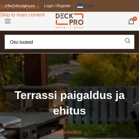
info@deckpro.ee
Login / Register
Eesti
Skip to navigation
Skip to main content
0
Terrassi paigaldus ja
ehitus
Saada taotlus →