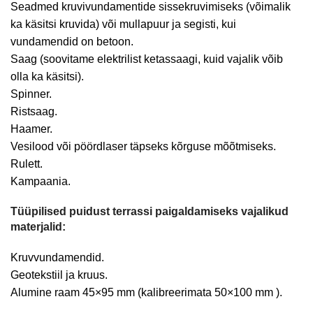
Seadmed kruvivundamentide sissekruvimiseks (võimalik
ka käsitsi kruvida) või mullapuur ja segisti, kui
vundamendid on betoon.
Saag (soovitame elektrilist ketassaagi, kuid vajalik võib
olla ka käsitsi).
Spinner.
Ristsaag.
Haamer.
Vesilood või pöördlaser täpseks kõrguse mõõtmiseks.
Rulett.
Kampaania.
Tüüpilised puidust terrassi paigaldamiseks vajalikud
materjalid:
Kruvvundamendid.
Geotekstiil ja kruus.
Alumine raam
45×95 mm
(kalibreerimata
50×100 mm
).