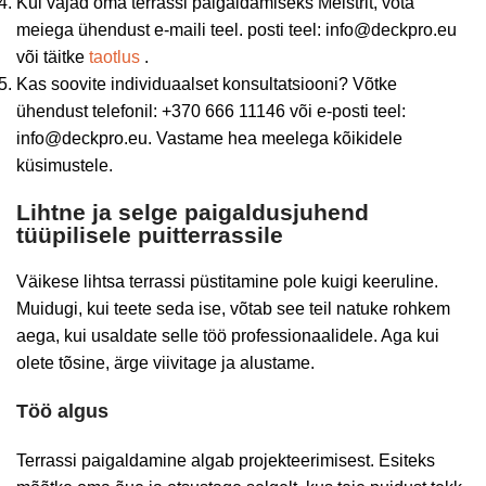
Kui vajad oma terrassi paigaldamiseks Meistrit, võta
meiega ühendust e-maili teel. posti teel: info@deckpro.eu
või täitke
taotlus
.
Kas soovite individuaalset konsultatsiooni? Võtke
ühendust telefonil: +370 666 11146 või e-posti teel:
info@deckpro.eu. Vastame hea meelega kõikidele
küsimustele.
Lihtne ja selge paigaldusjuhend
tüüpilisele puitterrassile
Väikese lihtsa terrassi püstitamine pole kuigi keeruline.
Muidugi, kui teete seda ise, võtab see teil natuke rohkem
aega, kui usaldate selle töö professionaalidele. Aga kui
olete tõsine, ärge viivitage ja alustame.
Töö algus
Terrassi paigaldamine algab projekteerimisest. Esiteks