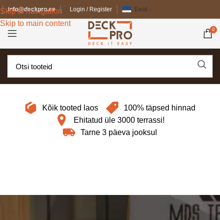
info@deckpro.ee
Login / Register
Eesti
Skip to navigation
Skip to main content
0
Kõik tooted laos
100% täpsed hinnad
Ehitatud üle 3000 terrassi!
Tarne 3 päeva jooksul