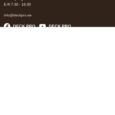
E-R 7:30 - 16:30
info@deckpro.ee
DECK PRO
DECK PRO
Pood
Terrassi paigaldus hind
Terrassi paigaldus
Galerii
Eksperdi nõuanded
Meist
Kontaktid
DECK PRO edasimüüja
Isetegijate jaoks