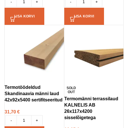
-
+
-
+
LISA KORVI
LISA KORVI
Termotöödeldud
SOLD
OUT
Skandinaavia männi laud
Termomänni terrassilaud
42x92x5400 sertifitseeritud
KALNELIS AB
26x117x4200
31,70
€
sisselõigetega
-
+