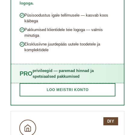
logoga.
Püsisoodustus igale tellimusele — kasvab koos
käibega
Pakkumised klientidele teie logoga — valmis
minutiga
Eksklusiivne juurde​pääs uutele toodetele ja
komplektidele
privileegid — paremad hinnad ja
PRO
spetsiaalsed pakkumised
LOO MEISTRI KONTO
DIY