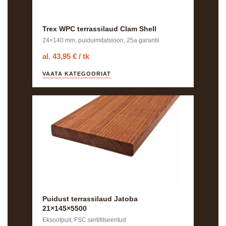
Trex WPC terrassilaud Clam Shell
24×140 mm, puiduimitatsioon, 25a garantii
al. 43,95 € / tk
VAATA KATEGOORIAT
Puidust terrassilaud Jatoba
21×145×5500
Eksootpuit, FSC sertifitseeritud