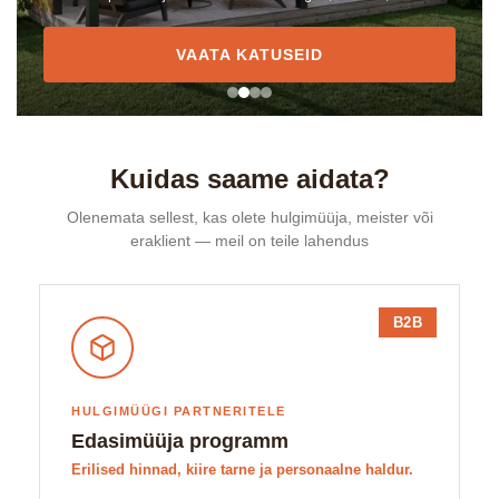
VAATA KATUSEID
Kuidas saame aidata?
Olenemata sellest, kas olete hulgimüüja, meister või
eraklient — meil on teile lahendus
B2B
HULGIMÜÜGI PARTNERITELE
Edasimüüja programm
Erilised hinnad, kiire tarne ja personaalne haldur.