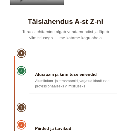
Täislahendus A-st Z-ni
Terassi ehitamine algab vundamendist ja lõpeb
viimistlusega — me katame kogu ahela
1
2
Alusraam ja kinnituselemendid
Alumiinium- ja terasraamid, varjatud kinnitused
professionaalseks viimistluseks
3
4
Piirded ja tarvikud