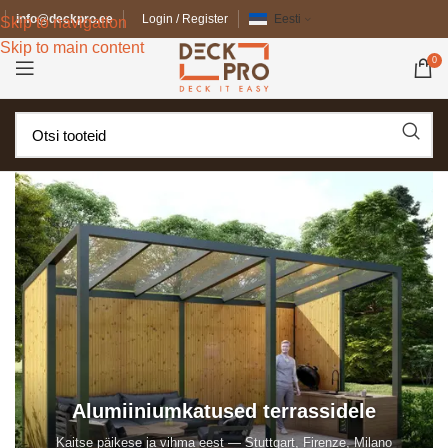
info@deckpro.ee
Login / Register
Eesti
Skip to navigation
Skip to main content
0
Alumiiniumkatused terrassidele
Kaitse päikese ja vihma eest — Stuttgart, Firenze, Milano