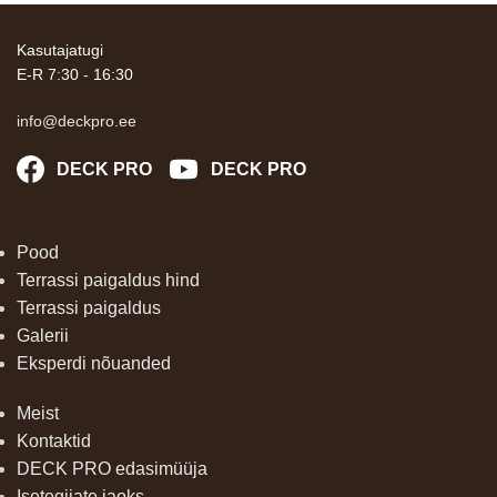
Kasutajatugi
E-R 7:30 - 16:30
info@deckpro.ee
DECK PRO
DECK PRO
Pood
Terrassi paigaldus hind
Terrassi paigaldus
Galerii
Eksperdi nõuanded
Meist
Kontaktid
DECK PRO edasimüüja
Isetegijate jaoks