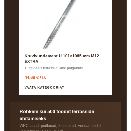
Kruvivundament U 101×1085 mm M12
EXTRA
Tugev alus terrassile, kiire paigaldus
44,69 € / tk
VAATA KATEGOORIAT
Rohkem kui 500 toodet terrasside
ehitamiseks
WPC lauad, puitlauad, kinnitused, vundamendid,