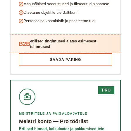
Mahupõhised soodustused ja fikseeritud hinnatase
Otsetarne objektile üle Baltikumi
Personaalne kontaktisik ja prioriteetne tugi
erilised tingimused alates esimesest
B2B
tellimusest
SAADA PÄRING
PRO
MEISTRITELE JA PAIGALDAJATELE
Meistri konto — Pro tööriist
Erilised hinnad, kalkulaator ja pakkumised teie