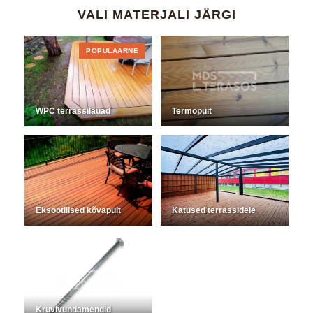
VALI MATERJALI JÄRGI
POPULAARNE
WPC terrassilauad
Termopuit
Eksootilised kõvapuit
Katused terrassidele
Kruvivundamendid