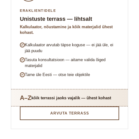
ERAKLIENTIDELE
Unistuste terrass — lihtsalt
Kalkulaator, nõustamine ja kõik materjalid ühest
kohast.
Kalkulaator arvutab täpse koguse — ei jää üle, ei
jää puudu
Tasuta konsultatsioon — aitame valida õiged
materjalid
Tarne üle Eesti — otse teie objektile
A–Z
kõik terrassi jaoks vajalik — ühest kohast
ARVUTA TERRASS