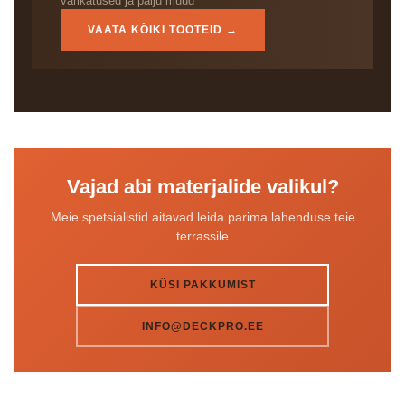
varikatused ja palju muud
VAATA KÕIKI TOOTEID →
Vajad abi materjalide valikul?
Meie spetsialistid aitavad leida parima lahenduse teie
terrassile
KÜSI PAKKUMIST
INFO@DECKPRO.EE