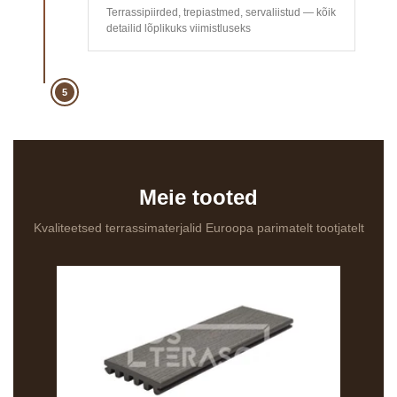
Terrassipiirded, trepiastmed, servaliistud — kõik
detailid lõplikuks viimistluseks
5
Meie tooted
Kvaliteetsed terrassimaterjalid Euroopa parimatelt tootjatelt