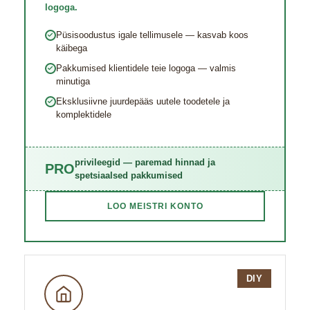
logoga.
Püsisoodustus igale tellimusele — kasvab koos
käibega
Pakkumised klientidele teie logoga — valmis
minutiga
Eksklusiivne juurde​pääs uutele toodetele ja
komplektidele
privileegid — paremad hinnad ja
PRO
spetsiaalsed pakkumised
LOO MEISTRI KONTO
DIY