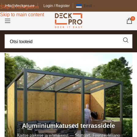
info@deckpro.ee
Login / Register
Eesti
Skip to navigation
Skip to main content
0
Alumiiniumkatused terrassidele
Kaitse päikese ja vihma eest — Stuttgart, Firenze, Milano