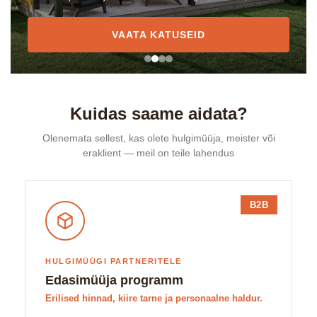
VAATA KATUSEID
Kuidas saame aidata?
Olenemata sellest, kas olete hulgimüüja, meister või
eraklient — meil on teile lahendus
B2B
HULGIMÜÜGI PARTNERITELE
Edasimüüja programm
Erilised hinnad, kiire tarne ja personaalne haldur.