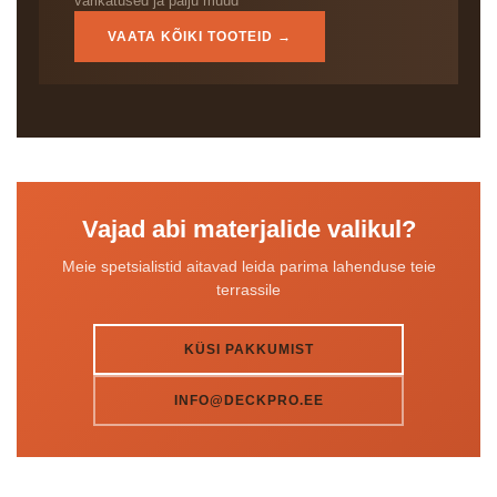
varikatused ja palju muud
VAATA KÕIKI TOOTEID →
Vajad abi materjalide valikul?
Meie spetsialistid aitavad leida parima lahenduse teie
terrassile
KÜSI PAKKUMIST
INFO@DECKPRO.EE