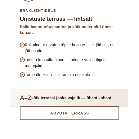
ERAKLIENTIDELE
Unistuste terrass — lihtsalt
Kalkulaator, nõustamine ja kõik materjalid ühest
kohast.
Kalkulaator arvutab täpse koguse — ei jää üle, ei
jää puudu
Tasuta konsultatsioon — aitame valida õiged
materjalid
Tarne üle Eesti — otse teie objektile
A–Z
kõik terrassi jaoks vajalik — ühest kohast
ARVUTA TERRASS