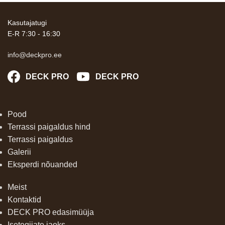
Kasutajatugi
E-R 7:30 - 16:30
info@deckpro.ee
DECK PRO
DECK PRO
Pood
Terrassi paigaldus hind
Terrassi paigaldus
Galerii
Eksperdi nõuanded
Meist
Kontaktid
DECK PRO edasimüüja
Isetegijate jaoks