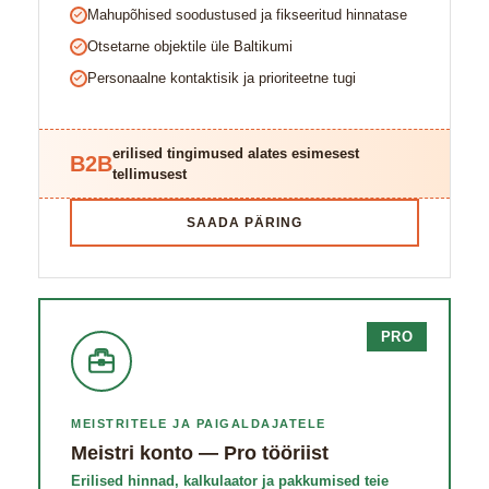
Mahupõhised soodustused ja fikseeritud hinnatase
Otsetarne objektile üle Baltikumi
Personaalne kontaktisik ja prioriteetne tugi
erilised tingimused alates esimesest
B2B
tellimusest
SAADA PÄRING
PRO
MEISTRITELE JA PAIGALDAJATELE
Meistri konto — Pro tööriist
Erilised hinnad, kalkulaator ja pakkumised teie