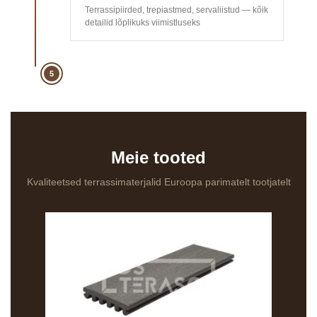
Terrassipiirded, trepiastmed, servaliistud — kõik
detailid lõplikuks viimistluseks
5
Meie tooted
Kvaliteetsed terrassimaterjalid Euroopa parimatelt tootjatelt