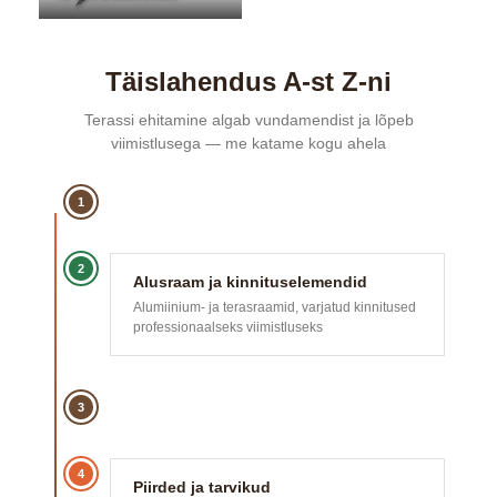
Täislahendus A-st Z-ni
Terassi ehitamine algab vundamendist ja lõpeb
viimistlusega — me katame kogu ahela
1
2
Alusraam ja kinnituselemendid
Alumiinium- ja terasraamid, varjatud kinnitused
professionaalseks viimistluseks
3
4
Piirded ja tarvikud