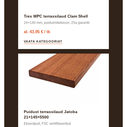
Trex WPC terrassilaud Clam Shell
24×140 mm, puiduimitatsioon, 25a garantii
al. 43,95 € / tk
VAATA KATEGOORIAT
Puidust terrassilaud Jatoba
21×145×5500
Eksootpuit, FSC sertifitseeritud