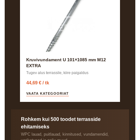
Kruvivundament U 101×1085 mm M12
EXTRA
Tugev alus terrassile, kiire paigaldus
44,69 € / tk
VAATA KATEGOORIAT
Rohkem kui 500 toodet terrasside
ehitamiseks
WPC lauad, puitlauad, kinnitused, vundamendid,