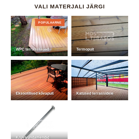
VALI MATERJALI JÄRGI
POPULAARNE
WPC terrassilauad
Termopuit
Eksootilised kõvapuit
Katused terrassidele
Kruvivundamendid