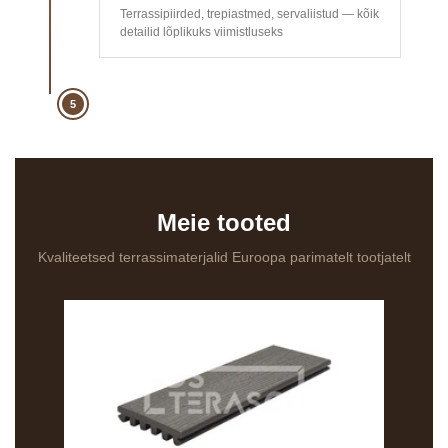
Terrassipiirded, trepiastmed, servaliistud — kõik
detailid lõplikuks viimistluseks
5
Meie tooted
Kvaliteetsed terrassimaterjalid Euroopa parimatelt tootjatelt