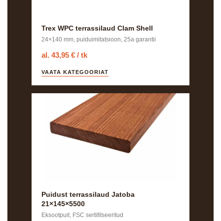
Trex WPC terrassilaud Clam Shell
24×140 mm, puiduimitatsioon, 25a garantii
al. 43,95 € / tk
VAATA KATEGOORIAT
Puidust terrassilaud Jatoba
21×145×5500
Eksootpuit, FSC sertifitseeritud