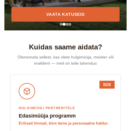
VAATA KATUSEID
Kuidas saame aidata?
Olenemata sellest, kas olete hulgimüüja, meister või
eraklient — meil on teile lahendus
B2B
HULGIMÜÜGI PARTNERITELE
Edasimüüja programm
Erilised hinnad, kiire tarne ja personaalne haldur.