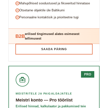
Mahupõhised soodustused ja fikseeritud hinnatase
Otsetarne objektile üle Baltikumi
Personaalne kontaktisik ja prioriteetne tugi
erilised tingimused alates esimesest
B2B
tellimusest
SAADA PÄRING
PRO
MEISTRITELE JA PAIGALDAJATELE
Meistri konto — Pro tööriist
Erilised hinnad, kalkulaator ja pakkumised teie