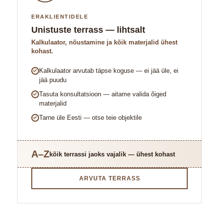
ERAKLIENTIDELE
Unistuste terrass — lihtsalt
Kalkulaator, nõustamine ja kõik materjalid ühest
kohast.
Kalkulaator arvutab täpse koguse — ei jää üle, ei
jää puudu
Tasuta konsultatsioon — aitame valida õiged
materjalid
Tarne üle Eesti — otse teie objektile
A–Z
kõik terrassi jaoks vajalik — ühest kohast
ARVUTA TERRASS