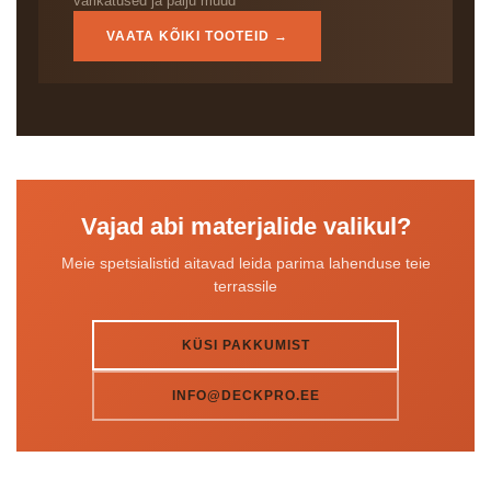
varikatused ja palju muud
VAATA KÕIKI TOOTEID →
Vajad abi materjalide valikul?
Meie spetsialistid aitavad leida parima lahenduse teie
terrassile
KÜSI PAKKUMIST
INFO@DECKPRO.EE