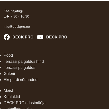
Kasutajatugi
E-R 7:30 - 16:30
info@deckpro.ee
DECK PRO
DECK PRO
Pood
Terrassi paigaldus hind
Terrassi paigaldus
Galerii
Eksperdi nõuanded
Meist
Kontaktid
DECK PRO edasimüüja
Isetegijate jaoks