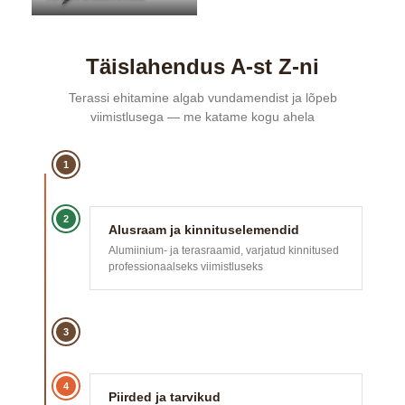
Täislahendus A-st Z-ni
Terassi ehitamine algab vundamendist ja lõpeb
viimistlusega — me katame kogu ahela
1
2
Alusraam ja kinnituselemendid
Alumiinium- ja terasraamid, varjatud kinnitused
professionaalseks viimistluseks
3
4
Piirded ja tarvikud