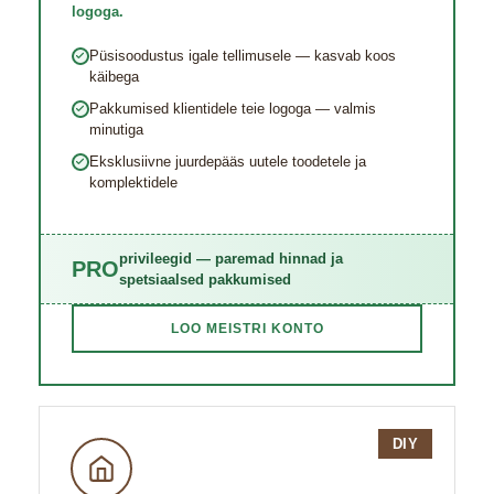
logoga.
Püsisoodustus igale tellimusele — kasvab koos
käibega
Pakkumised klientidele teie logoga — valmis
minutiga
Eksklusiivne juurde​pääs uutele toodetele ja
komplektidele
privileegid — paremad hinnad ja
PRO
spetsiaalsed pakkumised
LOO MEISTRI KONTO
DIY