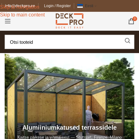
info@deckpro.ee
Login / Register
Eesti
Skip to navigation
Skip to main content
0
Alumiiniumkatused terrassidele
Kaitse päikese ja vihma eest — Stuttgart, Firenze, Milano