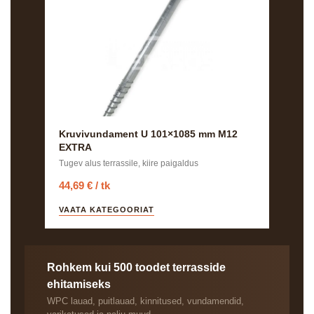
Kruvivundament U 101×1085 mm M12
EXTRA
Tugev alus terrassile, kiire paigaldus
44,69 € / tk
VAATA KATEGOORIAT
Rohkem kui 500 toodet terrasside
ehitamiseks
WPC lauad, puitlauad, kinnitused, vundamendid,