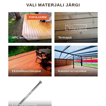
VALI MATERJALI JÄRGI
POPULAARNE
WPC terrassilauad
Termopuit
Eksootilised kõvapuit
Katused terrassidele
Kruvivundamendid