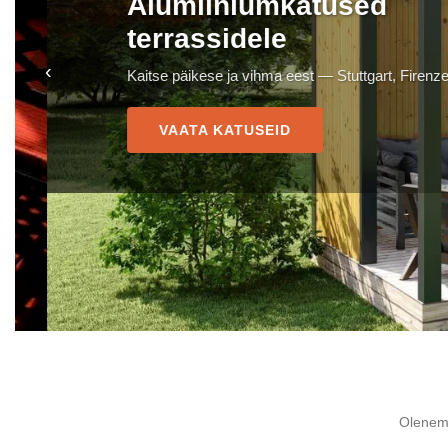
Alumiiniumkatused
terrassidele
‹
Kaitse päikese ja vihma eest — Stuttgart, Firenze, Mi
VAATA KATUSEID
Olenema