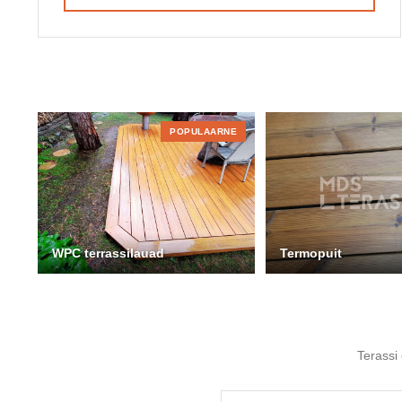
POPULAARNE
WPC terrassilauad
Termopuit
Terassi