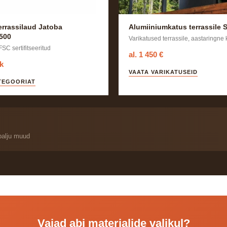
errassilaud Jatoba
Alumiiniumkatus terrassile S
500
Varikatused terrassile, aastaringne 
FSC sertifitseeritud
al. 1 450 €
tk
VAATA VARIKATUSEID
TEGOORIAT
palju muud
Vajad abi materjalide valikul?