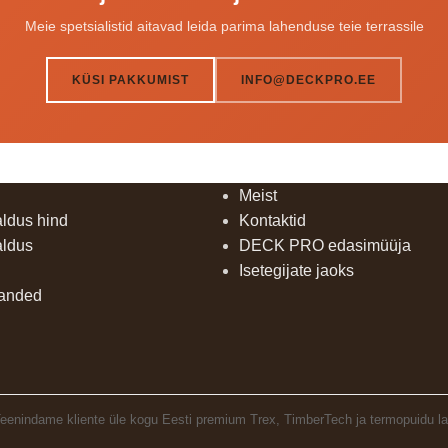
Meie spetsialistid aitavad leida parima lahenduse teie terrassile
KÜSI PAKKUMIST
INFO@DECKPRO.EE
Meist
aldus hind
Kontaktid
aldus
DECK PRO edasimüüja
Isetegijate jaoks
uanded
 Teenindame kliente üle kogu Eesti premium Trex, TimberTech ja termopuidu l