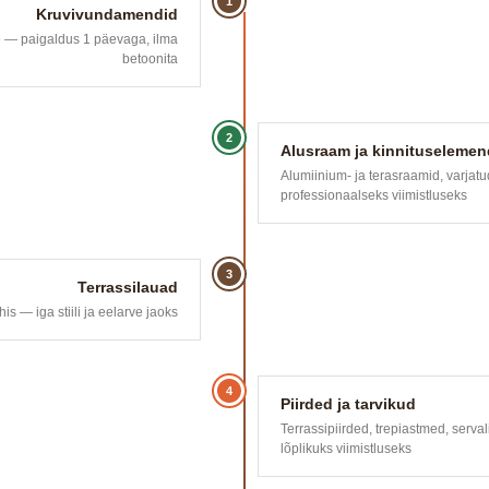
1
Kruvivundamendid
le — paigaldus 1 päevaga, ilma
betoonita
2
Alusraam ja kinnituselemen
Alumiinium- ja terasraamid, varjatu
professionaalseks viimistluseks
3
Terrassilauad
is — iga stiili ja eelarve jaoks
4
Piirded ja tarvikud
Terrassipiirded, trepiastmed, serval
lõplikuks viimistluseks