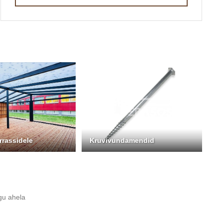
rrassidele
Kruvivundamendid
gu ahela