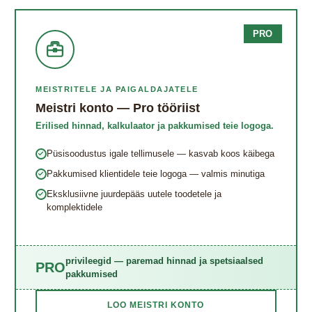
PRO
MEISTRITELE JA PAIGALDAJATELE
Meistri konto — Pro tööriist
Erilised hinnad, kalkulaator ja pakkumised teie logoga.
Püsisoodustus igale tellimusele — kasvab koos käibega
Pakkumised klientidele teie logoga — valmis minutiga
Eksklusiivne juurde​pääs uutele toodetele ja
komplektidele
privileegid — paremad hinnad ja spetsiaalsed
PRO
pakkumised
LOO MEISTRI KONTO