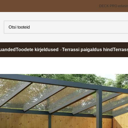
DECK PRO edasi
õuanded
Toodete kirjeldused
Terrassi paigaldus hind
Terras