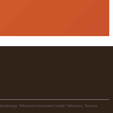
ahendustega. Tellimused toimetatakse kohale Tallinnasse, Tartusse,