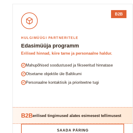
B2B
HULGIMÜÜGI PARTNERITELE
Edasimüüja programm
Erilised hinnad, kiire tarne ja personaalne haldur.
Mahupõhised soodustused ja fikseeritud hinnatase
Otsetarne objektile üle Baltikumi
Personaalne kontaktisik ja prioriteetne tugi
B2B
erilised tingimused alates esimesest tellimusest
SAADA PÄRING