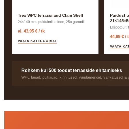
Trex WPC terrassilaud Clam Shell
Puidust t
21×145×5
24×140 mm, puiduimitatsioon, 25a garantii
Eksootpuit, 
al. 43,95 € / tk
44,69 € / 
VAATA KATEGOORIAT
VAATA KA
Rohkem kui 500 toodet terrasside ehitamiseks
WPC lauad, puitlauad, kinnitused, vundamendid, varikatused ja 