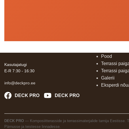
Pood
Terrassi paig
Kasutajatugi
Terrassi paig
E-R 7:30 - 16:30
Galerii
info@deckpro.ee
Eksperdi nõ
DECK PRO
DECK PRO
DECK PRO
— Komposiitterasside ja terrassimaterjalide tarnija Eestisse.
Pärnusse ja teistesse linnadesse.