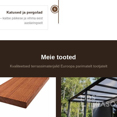
5
Katused ja pergolad
— kaitse päikese ja vihma eest
aastaringselt
Meie tooted
Kvaliteetsed terrassimaterjalid Euroopa parimatelt tootjatelt