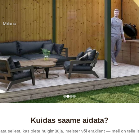
lano
Kuidas saame aidata?
ta sellest, kas olete hulgimüüja, meister või eraklient — meil on teile 