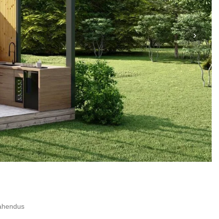
›
lahendus