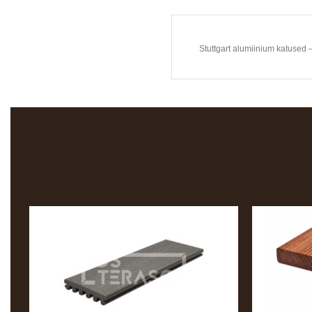
Stuttgart alumiinium katused 