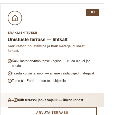
DIY
ERAKLIENTIDELE
Unistuste terrass — lihtsalt
Kalkulaator, nõustamine ja kõik materjalid ühest
kohast.
Kalkulaator arvutab täpse koguse — ei jää üle, ei jää
puudu
Tasuta konsultatsioon — aitame valida õiged materjalid
Tarne üle Eesti — otse teie objektile
A–Z
kõik terrassi jaoks vajalik — ühest kohast
ARVUTA TERRASS