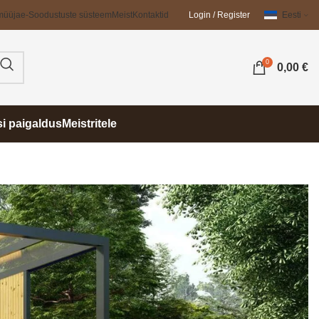
müüja
e-Soodustuste süsteem
Meist
Kontaktid
Login / Register
Eesti
0
0,00
€
si paigaldus
Meistritele