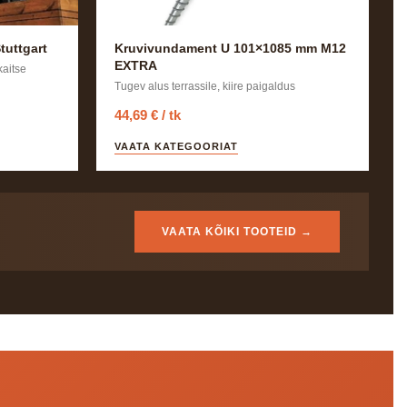
tuttgart
Kruvivundament U 101×1085 mm M12
EXTRA
kaitse
Tugev alus terrassile, kiire paigaldus
44,69 € / tk
VAATA KATEGOORIAT
VAATA KÕIKI TOOTEID →