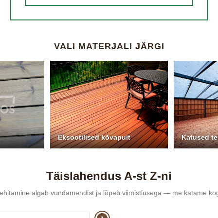
VALI MATERJALI JÄRGI
Eksootilised kõvapuit
Katused te
Täislahendus A-st Z-ni
 ehitamine algab vundamendist ja lõpeb viimistlusega — me katame ko