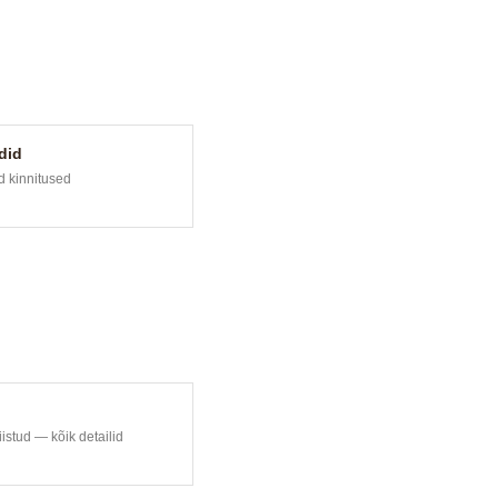
did
d kinnitused
iistud — kõik detailid