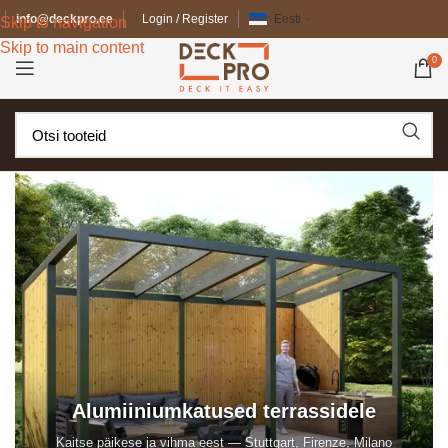
info@deckpro.ee
Login / Register
Eesti
Skip to navigation
Skip to main content
0
Alumiiniumkatused terrassidele
Kaitse päikese ja vihma eest — Stuttgart, Firenze, Milano