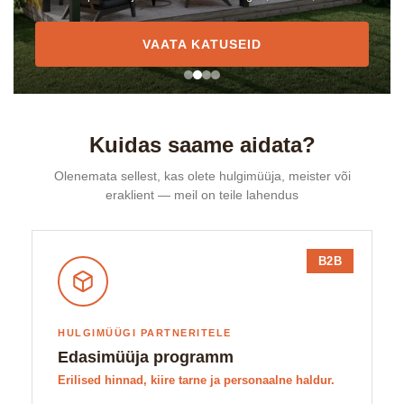
VAATA KATUSEID
Kuidas saame aidata?
Olenemata sellest, kas olete hulgimüüja, meister või
eraklient — meil on teile lahendus
B2B
HULGIMÜÜGI PARTNERITELE
Edasimüüja programm
Erilised hinnad, kiire tarne ja personaalne haldur.