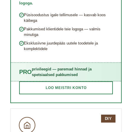
logoga.
Püsisoodustus igale tellimusele — kasvab koos
käibega
Pakkumised klientidele teie logoga — valmis
minutiga
Eksklusiivne juurde​pääs uutele toodetele ja
komplektidele
privileegid — paremad hinnad ja
PRO
spetsiaalsed pakkumised
LOO MEISTRI KONTO
DIY