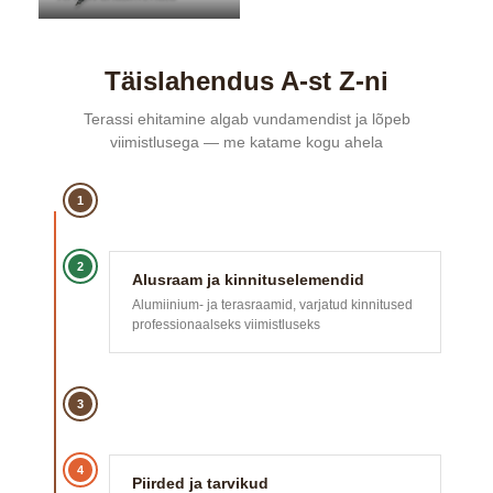
Täislahendus A-st Z-ni
Terassi ehitamine algab vundamendist ja lõpeb
viimistlusega — me katame kogu ahela
1
2
Alusraam ja kinnituselemendid
Alumiinium- ja terasraamid, varjatud kinnitused
professionaalseks viimistluseks
3
4
Piirded ja tarvikud