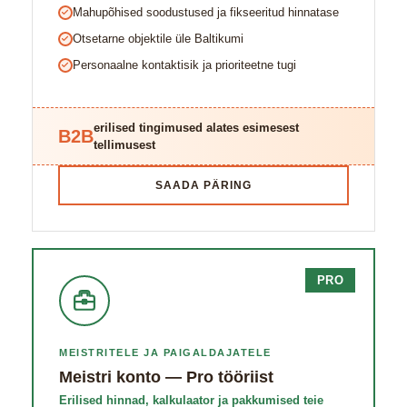
Mahupõhised soodustused ja fikseeritud hinnatase
Otsetarne objektile üle Baltikumi
Personaalne kontaktisik ja prioriteetne tugi
erilised tingimused alates esimesest
B2B
tellimusest
SAADA PÄRING
PRO
MEISTRITELE JA PAIGALDAJATELE
Meistri konto — Pro tööriist
Erilised hinnad, kalkulaator ja pakkumised teie