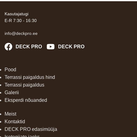
Kasutajatugi
E-R 7:30 - 16:30
info@deckpro.ee
DECK PRO
DECK PRO
Pood
Terrassi paigaldus hind
Terrassi paigaldus
Galerii
Eksperdi nõuanded
Meist
Kontaktid
DECK PRO edasimüüja
Isetegijate jaoks