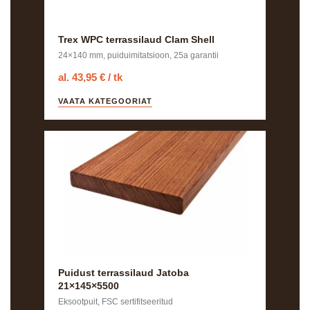
Trex WPC terrassilaud Clam Shell
24×140 mm, puiduimitatsioon, 25a garantii
al. 43,95 € / tk
VAATA KATEGOORIAT
Puidust terrassilaud Jatoba
21×145×5500
Eksootpuit, FSC sertifitseeritud