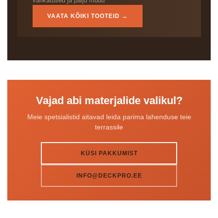
varikatused ja palju muud
VAATA KÕIKI TOOTEID →
Vajad abi materjalide valikul?
Meie spetsialistid aitavad leida parima lahenduse teie
terrassile
KÜSI PAKKUMIST
INFO@DECKPRO.EE