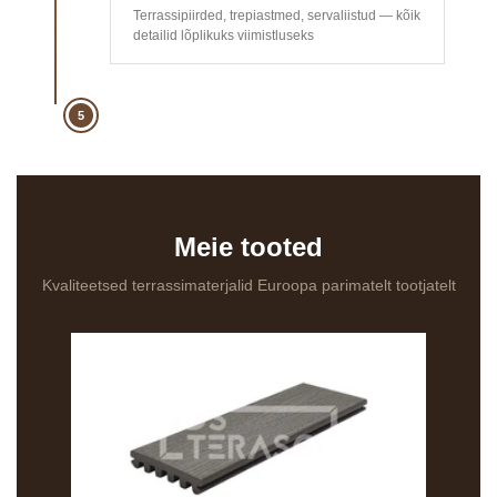
Terrassipiirded, trepiastmed, servaliistud — kõik
detailid lõplikuks viimistluseks
5
Meie tooted
Kvaliteetsed terrassimaterjalid Euroopa parimatelt tootjatelt