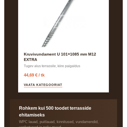
Kruvivundament U 101×1085 mm M12
EXTRA
Tugev alus terrassile, kiire paigaldus
44,69 € / tk
VAATA KATEGOORIAT
Rohkem kui 500 toodet terrasside
ehitamiseks
WPC lauad, puitlauad, kinnitused, vundamendid,