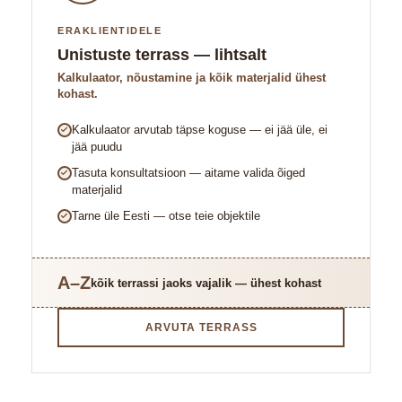
ERAKLIENTIDELE
Unistuste terrass — lihtsalt
Kalkulaator, nõustamine ja kõik materjalid ühest
kohast.
Kalkulaator arvutab täpse koguse — ei jää üle, ei
jää puudu
Tasuta konsultatsioon — aitame valida õiged
materjalid
Tarne üle Eesti — otse teie objektile
A–Z
kõik terrassi jaoks vajalik — ühest kohast
ARVUTA TERRASS