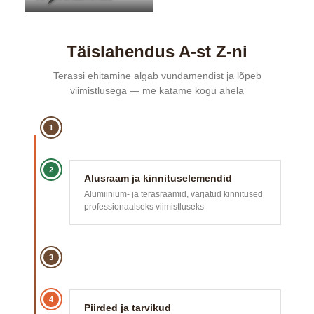
Täislahendus A-st Z-ni
Terassi ehitamine algab vundamendist ja lõpeb
viimistlusega — me katame kogu ahela
1
2
Alusraam ja kinnituselemendid
Alumiinium- ja terasraamid, varjatud kinnitused
professionaalseks viimistluseks
3
4
Piirded ja tarvikud