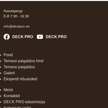
Kasutajatugi
E-R 7:30 - 16:30
info@deckpro.ee
DECK PRO
DECK PRO
Pood
Terrassi paigaldus hind
Terrassi paigaldus
Galerii
Eksperdi nõuanded
Meist
Kontaktid
DECK PRO edasimüüja
Isetegijate jaoks