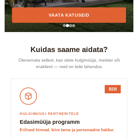
VAATA KATUSEID
Kuidas saame aidata?
Olenemata sellest, kas olete hulgimüüja, meister või
eraklient — meil on teile lahendus
B2B
HULGIMÜÜGI PARTNERITELE
Edasimüüja programm
Erilised hinnad, kiire tarne ja personaalne haldur.