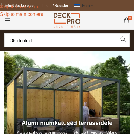
info@deckpro.ee
Login / Register
Eesti
Skip to navigation
Skip to main content
0
Alumiiniumkatused terrassidele
Kaitse päikese ja vihma eest — Stuttgart, Firenze, Milano