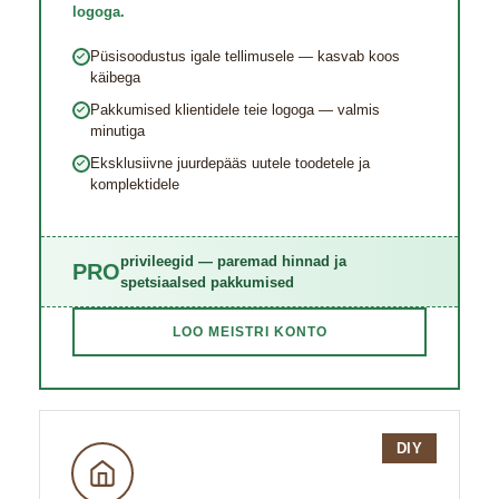
logoga.
Püsisoodustus igale tellimusele — kasvab koos
käibega
Pakkumised klientidele teie logoga — valmis
minutiga
Eksklusiivne juurde​pääs uutele toodetele ja
komplektidele
privileegid — paremad hinnad ja
PRO
spetsiaalsed pakkumised
LOO MEISTRI KONTO
DIY