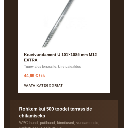
Kruvivundament U 101×1085 mm M12
EXTRA
Tugev alus terrassile, kiire paigaldus
44,69 € / tk
VAATA KATEGOORIAT
Rohkem kui 500 toodet terrasside
ehitamiseks
WPC lauad, puitlauad, kinnitused, vundamendid,