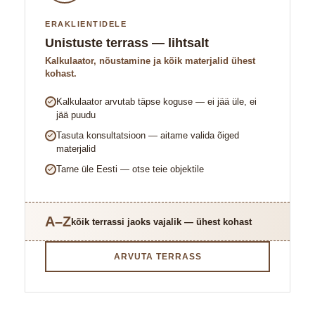
ERAKLIENTIDELE
Unistuste terrass — lihtsalt
Kalkulaator, nõustamine ja kõik materjalid ühest
kohast.
Kalkulaator arvutab täpse koguse — ei jää üle, ei
jää puudu
Tasuta konsultatsioon — aitame valida õiged
materjalid
Tarne üle Eesti — otse teie objektile
A–Z
kõik terrassi jaoks vajalik — ühest kohast
ARVUTA TERRASS