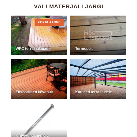
VALI MATERJALI JÄRGI
POPULAARNE
WPC terrassilauad
Termopuit
Eksootilised kõvapuit
Katused terrassidele
Kruvivundamendid