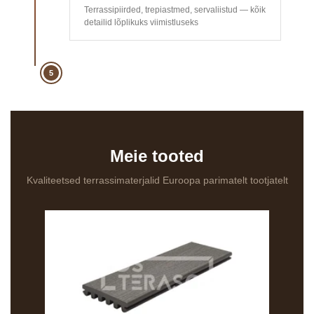
Terrassipiirded, trepiastmed, servaliistud — kõik
detailid lõplikuks viimistluseks
5
Meie tooted
Kvaliteetsed terrassimaterjalid Euroopa parimatelt tootjatelt