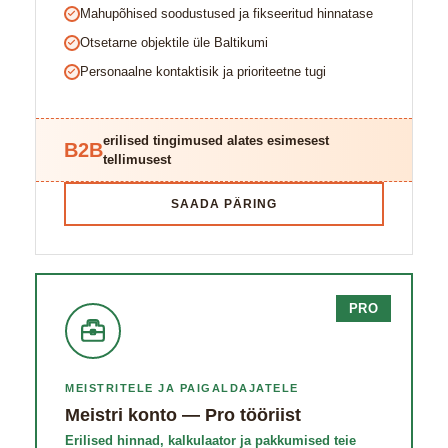
Mahupõhised soodustused ja fikseeritud hinnatase
Otsetarne objektile üle Baltikumi
Personaalne kontaktisik ja prioriteetne tugi
erilised tingimused alates esimesest
B2B
tellimusest
SAADA PÄRING
PRO
MEISTRITELE JA PAIGALDAJATELE
Meistri konto — Pro tööriist
Erilised hinnad, kalkulaator ja pakkumised teie