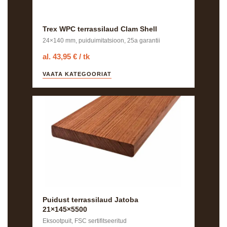
Trex WPC terrassilaud Clam Shell
24×140 mm, puiduimitatsioon, 25a garantii
al. 43,95 € / tk
VAATA KATEGOORIAT
Puidust terrassilaud Jatoba
21×145×5500
Eksootpuit, FSC sertifitseeritud