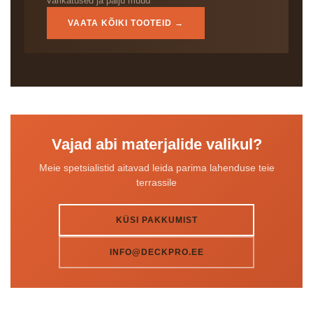
varikatused ja palju muud
VAATA KÕIKI TOOTEID →
Vajad abi materjalide valikul?
Meie spetsialistid aitavad leida parima lahenduse teie
terrassile
KÜSI PAKKUMIST
INFO@DECKPRO.EE