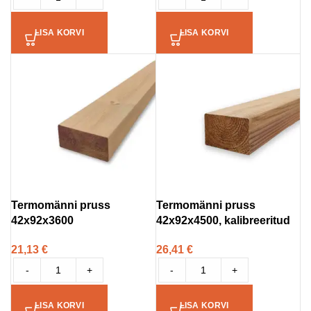
LISA KORVI
LISA KORVI
Termomänni pruss
Termomänni pruss
42x92x3600
42x92x4500, kalibreeritud
21,13
€
26,41
€
-
+
-
+
LISA KORVI
LISA KORVI