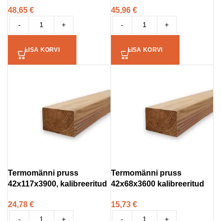
48,65
€
45,96
€
-
+
-
+
LISA KORVI
LISA KORVI
Termomänni pruss
Termomänni pruss
42x117x3900, kalibreeritud
42x68x3600 kalibreeritud
24,78
€
15,73
€
-
+
-
+