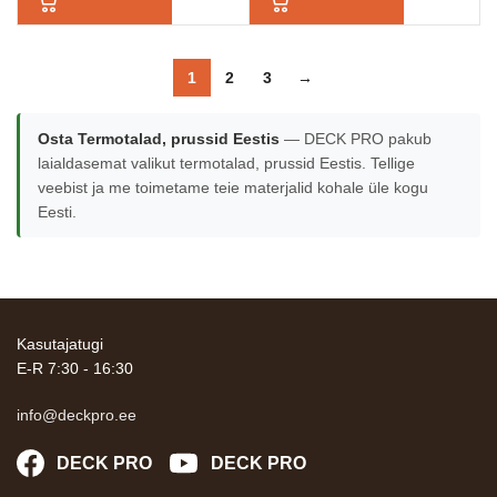
1
2
3
→
Osta Termotalad, prussid Eestis
— DECK PRO pakub
laialdasemat valikut termotalad, prussid Eestis. Tellige
veebist ja me toimetame teie materjalid kohale üle kogu
Eesti.
Kasutajatugi
E-R 7:30 - 16:30
info@deckpro.ee
DECK PRO
DECK PRO