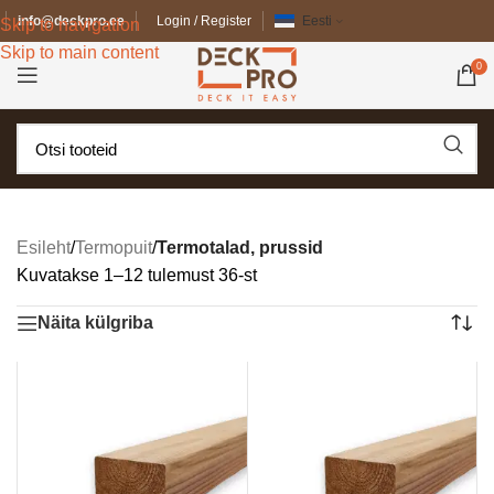
info@deckpro.ee
Login / Register
Eesti
Skip to navigation
Skip to main content
0
Esileht
/
Termopuit
/
Termotalad, prussid
Kuvatakse 1–12 tulemust 36-st
Näita külgriba