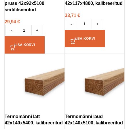
pruss 42x92x5100
42x117x4800, kalibreeritud
sertifitseeritud
33,71
€
29,94
€
-
+
-
+
LISA KORVI
LISA KORVI
Termomänni latt
Termomänni laud
42x140x5400, kalibreeritud
42x140x5100, kalibreeritud