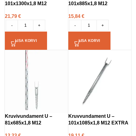
101x1300x1,8 M12
101x885x1,8 M12
21,79
€
15,84
€
-
+
-
+
LISA KORVI
LISA KORVI
Kruvivundament U –
Kruvvundament U –
81x685x1,8 M12
101x1085x1,8 M12 EXTRA
12,23
€
19,11
€