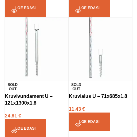
LOE EDASI
LOE EDASI
SOLD
SOLD
OUT
OUT
Kruvivundament U –
Kruvialus U – 71x685x1.8
121x1300x1.8
11,43
€
24,81
€
LOE EDASI
LOE EDASI