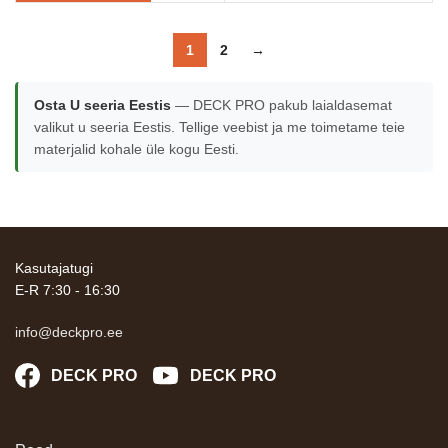
1
2
→
Osta U seeria Eestis
— DECK PRO pakub laialdasemat
valikut u seeria Eestis. Tellige veebist ja me toimetame teie
materjalid kohale üle kogu Eesti.
Kasutajatugi
E-R 7:30 - 16:30
info@deckpro.ee
DECK PRO
DECK PRO