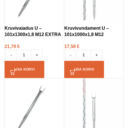
Kruvivaiadus U –
Kruvivundament U –
101x1300x1,8 M12 EXTRA
101x1000x1,8 M12
21,79
€
17,58
€
-
+
-
+
LISA KORVI
LISA KORVI