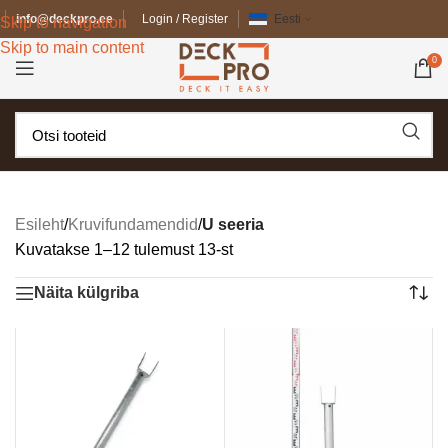
info@deckpro.ee
Login / Register
Eesti
Skip to navigation
Skip to main content
0
Esileht
/
Kruvifundamendid
/
U seeria
Kuvatakse 1–12 tulemust 13-st
Näita külgriba