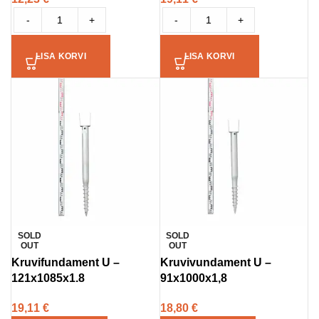
-
+
-
+
LISA KORVI
LISA KORVI
SOLD
SOLD
OUT
OUT
Kruvifundament U –
Kruvivundament U –
121x1085x1.8
91x1000x1,8
19,11
€
18,80
€