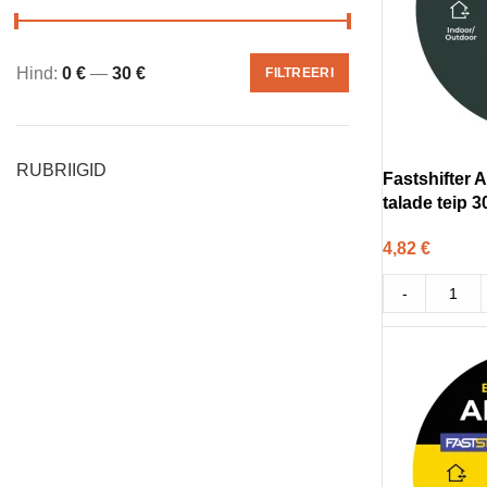
Hind:
0 €
—
30 €
FILTREERI
RUBRIIGID
Fastshifter A
talade teip 
4,82
€
-