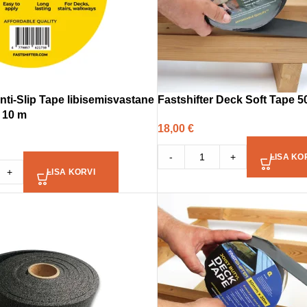
Anti-Slip Tape libisemisvastane
Fastshifter Deck Soft Tape 5
 10 m
18,00
€
-
+
LISA KO
+
LISA KORVI