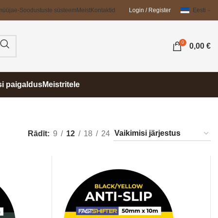
müüja
e-Soodustuste süsteem
Meist
Kontaktid
Login / Register
Eesti
0
0,00
€
si paigaldus
Meistritele
Rādīt
9
12
18
24