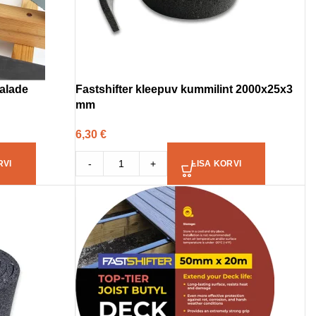
talade
Fastshifter kleepuv kummilint 2000x25x3
mm
6,30
€
-
+
RVI
LISA KORVI