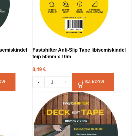
bisemiskindel
Fastshifter Anti-Slip Tape libisemiskindel
teip 50mm x 10m
8,49
€
-
+
RVI
LISA KORVI