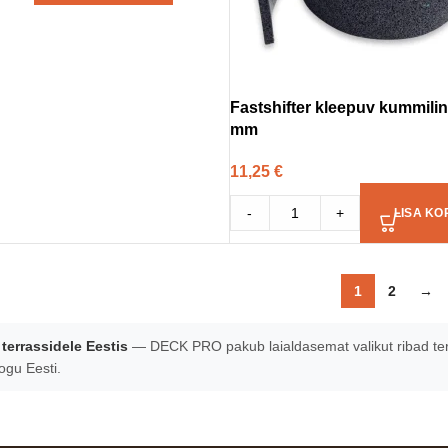
Fastshifter kleepuv kummili
mm
11,25
€
-
+
LISA KO
1
2
→
terrassidele Eestis
— DECK PRO pakub laialdasemat valikut ribad terra
ogu Eesti.