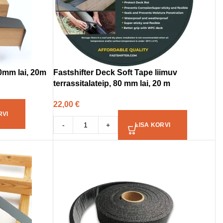
0mm lai, 20m
Fastshifter Deck Soft Tape liimuv
terrassitalateip, 80 mm lai, 20 m
22,00
€
RVI
-
+
LISA KORVI