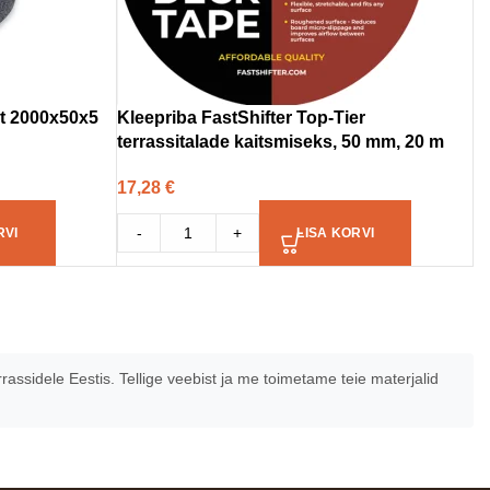
nt 2000x50x5
Kleepriba FastShifter Top-Tier
terrassitalade kaitsmiseks, 50 mm, 20 m
17,28
€
-
+
RVI
LISA KORVI
ssidele Eestis. Tellige veebist ja me toimetame teie materjalid