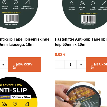
nti-Slip Tape libisemiskindel
Fastshifter Anti-Slip Tape li
30mm laiusega, 10m
teip 50mm x 10m
8,02
€
+
-
+
LISA KORVI
LISA KO