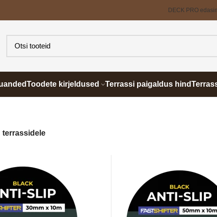
DECK PRO edasi
õuanded
Toodete kirjeldused
Terrassi paigaldus hind
Terras
 terrassidele