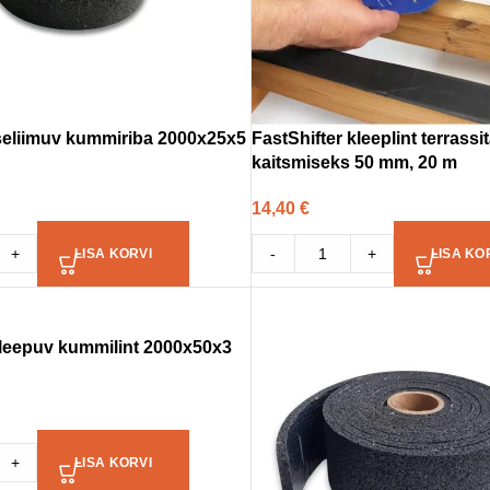
iseliimuv kummiriba 2000x25x5
FastShifter kleeplint terrassi
kaitsmiseks 50 mm, 20 m
14,40
€
+
-
+
LISA KORVI
LISA KO
kleepuv kummilint 2000x50x3
+
LISA KORVI