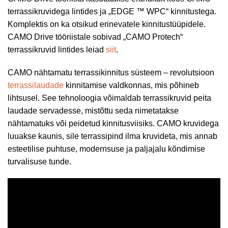
terrassikruvidega lintides ja „EDGE ™ WPC“ kinnitustega.
Komplektis on ka otsikud erinevatele kinnitustüüpidele.
CAMO Drive tööriistale sobivad „CAMO Protech“
terrassikruvid lintides leiad
siit
.
CAMO nähtamatu terrassikinnitus süsteem – revolutsioon
terrassilaudade
kinnitamise valdkonnas, mis põhineb
lihtsusel. See tehnoloogia võimaldab terrassikruvid peita
laudade servadesse, mistõttu seda nimetatakse
nähtamatuks või peidetud kinnitusviisiks. CAMO kruvidega
luuakse kaunis, sile terrassipind ilma kruvideta, mis annab
esteetilise puhtuse, modernsuse ja paljajalu kõndimise
turvalisuse tunde.