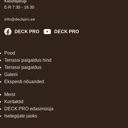
Kasutajatugi
E-R 7:30 - 16:30
info@deckpro.ee
DECK PRO
DECK PRO
Pood
Terrassi paigaldus hind
Terrassi paigaldus
Galerii
Eksperdi nõuanded
Meist
Kontaktid
DECK PRO edasimüüja
Isetegijate jaoks