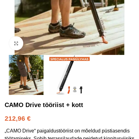
Kliki suurendamiseks
CAMO Drive tööriist + kott
212,96
€
„CAMO Drive“ paigaldustööriist on mõeldud püstiasendis
töötamiseks. Sobib terrassilaudade peidetud kinnitusviisiks