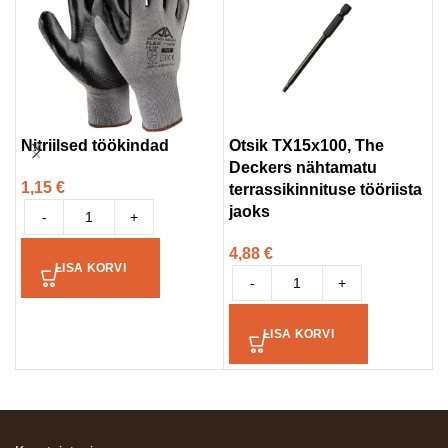
Nitriilsed töökindad
Otsik TX15x100, The
T
Deckers nähtamatu
1
1,15
€
terrassikinnituse tööriista
7
jaoks
-
+
4,88
€
LISA KORVI
-
+
LISA KORVI