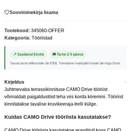
Soovinimekirja lisama
Tootekood:
345060-OFFER
Kategooria:
Tööriistad
📍 Saadaval Eestis
🚚 Tarne 2-5 päeva
Tasuta tarne tellimustele üle €300. Toimetame materjalid kohale üle kogu Eesti.
Kirjeldus
Juhtmevaba terrassikinnituse CAMO Drive tööriist
võimaldab paigaldustöid teha viis korda kiiremini. Tööriist
kinnitatakse tavalise kruvikeeraja-trelli külge.
Kuidas CAMO Drive tööriista kasutatakse?
CAMO Drive tööriista kasutatakse eranditult koos CAMO