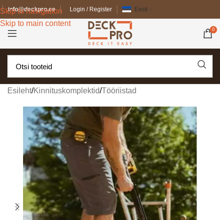
info@deckpro.ee
Login / Register
Eesti
Skip to navigation
Skip to main content
0
Esileht
/
Kinnituskomplektid
/
Tööriistad