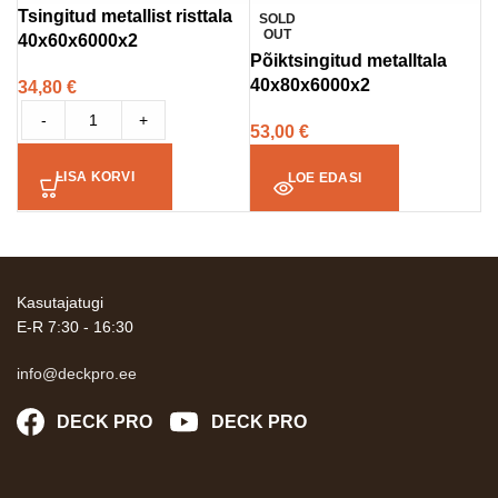
Tsingitud metallist risttala
SOLD
OUT
40x60x6000x2
Põiktsingitud metalltala
40x80x6000x2
34,80
€
-
+
53,00
€
LISA KORVI
LOE EDASI
Kasutajatugi
E-R 7:30 - 16:30
info@deckpro.ee
DECK PRO
DECK PRO