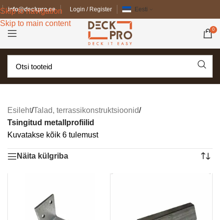
info@deckpro.ee
Login / Register
Eesti
Skip to navigation
Skip to main content
0
Esileht
/
Talad, terrassikonstruktsioonid
/
Tsingitud metallprofiilid
Kuvatakse kõik 6 tulemust
Näita külgriba