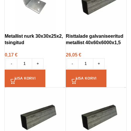
Metallist nurk 30x30x25x2,
Risttalade galvaniseeritud
tsingitud
metallist 40x60x6000x1,5
0,17
€
26,05
€
-
+
-
+
LISA KORVI
LISA KORVI