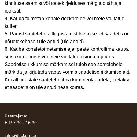
kinnituse saamist või tootekirjelduses märgitud tähtaja
jooksul.
4. Kauba toimetab kohale deckpro.ee või meie volitatud
kuller.
5. Pärast saatelehe allkirjastamist loetakse, et saadetis on
nõuetekohaselt üle antud (üle antud).
6. Kauba kohaletoimetamise ajal peate kontrollima kauba
seisukorda meie või meie volitatud esindaja juures.
Saadetise rikkumise märkamisel tuleb see saatelehele
märkida ja kirjutada vabas vormis saadetise rikkumise akt.
Kui allkirjastate saatelehe ilma kommentaarideta, loetakse,
et saadetis on üle antud heas korras.
Kasutajatugi
E-R 7:30 - 16:30
info@deckpro.ee