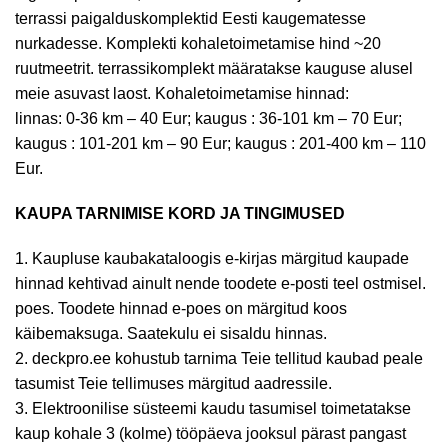
terrassi paigalduskomplektid Eesti kaugematesse
nurkadesse. Komplekti kohaletoimetamise hind ~20
ruutmeetrit. terrassikomplekt määratakse kauguse alusel
meie asuvast laost. Kohaletoimetamise hinnad:
linnas: 0-36 km – 40 Eur; kaugus : 36-101 km – 70 Eur;
kaugus : 101-201 km – 90 Eur; kaugus : 201-400 km – 110
Eur.
KAUPA TARNIMISE KORD JA TINGIMUSED
1. Kaupluse kaubakataloogis e-kirjas märgitud kaupade
hinnad kehtivad ainult nende toodete e-posti teel ostmisel.
poes. Toodete hinnad e-poes on märgitud koos
käibemaksuga. Saatekulu ei sisaldu hinnas.
2. deckpro.ee kohustub tarnima Teie tellitud kaubad peale
tasumist Teie tellimuses märgitud aadressile.
3. Elektroonilise süsteemi kaudu tasumisel toimetatakse
kaup kohale 3 (kolme) tööpäeva jooksul pärast pangast