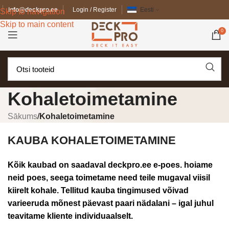
info@deckpro.ee
Login / Register
Eesti
Skip to navigation
Skip to main content
0
Kohaletoimetamine
Sākums
/
Kohaletoimetamine
KAUBA KOHALETOIMETAMINE
Kõik kaubad on saadaval deckpro.ee e-poes. hoiame
neid poes, seega toimetame need teile mugaval viisil
kiirelt kohale. Tellitud kauba tingimused võivad
varieeruda mõnest päevast paari nädalani – igal juhul
teavitame kliente individuaalselt.