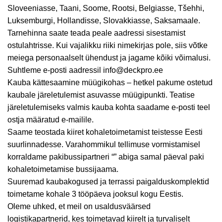
Sloveeniasse, Taani, Soome, Rootsi, Belgiasse, Tšehhi,
Luksemburgi, Hollandisse, Slovakkiasse, Saksamaale.
Tarnehinna saate teada peale aadressi sisestamist
ostulahtrisse. Kui vajalikku riiki nimekirjas pole, siis võtke
meiega personaalselt ühendust ja jagame kõiki võimalusi.
Suhtleme e-posti aadressil info@deckpro.ee
Kauba kättesaamine müügikohas – hetkel pakume ostetud
kaubale järeletulemist asuvasse müügipunkti. Teatise
järeletulemiseks valmis kauba kohta saadame e-posti teel
ostja määratud e-mailile.
Saame teostada kiiret kohaletoimetamist teistesse Eesti
suurlinnadesse. Varahommikul tellimuse vormistamisel
korraldame pakibussipartneri “” abiga samal päeval paki
kohaletoimetamise bussijaama.
Suuremad kaubakogused ja terrassi paigalduskomplektid
toimetame kohale 3 tööpäeva jooksul kogu Eestis.
Oleme uhked, et meil on usaldusväärsed
logistikapartnerid, kes toimetavad kiirelt ja turvaliselt