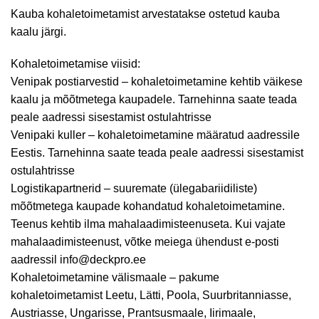
Kauba kohaletoimetamist arvestatakse ostetud kauba
kaalu järgi.
Kohaletoimetamise viisid:
Venipak postiarvestid – kohaletoimetamine kehtib väikese
kaalu ja mõõtmetega kaupadele. Tarnehinna saate teada
peale aadressi sisestamist ostulahtrisse
Venipaki kuller – kohaletoimetamine määratud aadressile
Eestis. Tarnehinna saate teada peale aadressi sisestamist
ostulahtrisse
Logistikapartnerid – suuremate (ülegabariidiliste)
mõõtmetega kaupade kohandatud kohaletoimetamine.
Teenus kehtib ilma mahalaadimisteenuseta. Kui vajate
mahalaadimisteenust, võtke meiega ühendust e-posti
aadressil info@deckpro.ee
Kohaletoimetamine välismaale – pakume
kohaletoimetamist Leetu, Lätti, Poola, Suurbritanniasse,
Austriasse, Ungarisse, Prantsusmaale, Iirimaale,