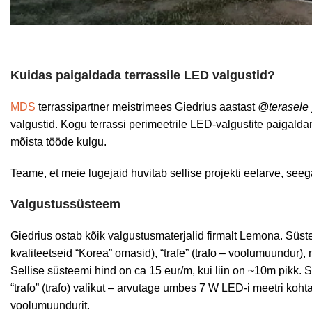
Kuidas paigaldada terrassile LED valgustid?
MDS
terrassipartner meistrimees Giedrius aastast
@terasele
valgustid. Kogu terrassi perimeetrile LED-valgustite paigald
mõista tööde kulgu.
Teame, et meie lugejaid huvitab sellise projekti eelarve, se
Valgustussüsteem
Giedrius ostab kõik valgustusmaterjalid firmalt Lemona. Süst
kvaliteetseid “Korea” omasid), “trafe” (trafo – voolumuundur)
Sellise süsteemi hind on ca 15 eur/m, kui liin on ~10m pikk.
“trafo” (trafo) valikut – arvutage umbes 7 W LED-i meetri koh
voolumuundurit.