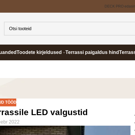
DECK PRO edasi
õuanded
Toodete kirjeldused
Terrassi paigaldus hind
Terras
UD TÖÖD
rassile LED valgustid
eebr 2022