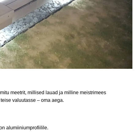
tu meetrit, millised lauad ja milline meistrimees
a teise valuutasse – oma aega.
n alumiiniumprofiilile.