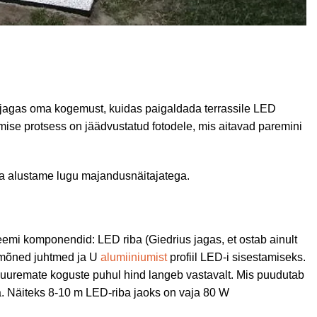
jagas oma kogemust, kuidas paigaldada terrassile LED
amise protsess on jäädvustatud fotodele, mis aitavad paremini
ega alustame lugu majandusnäitajatega.
eemi komponendid: LED riba (Giedrius jagas, et ostab ainult
, mõned juhtmed ja U
alumiiniumist
profiil LED-i sisestamiseks.
 Suuremate koguste puhul hind langeb vastavalt. Mis puudutab
ta. Näiteks 8-10 m LED-riba jaoks on vaja 80 W