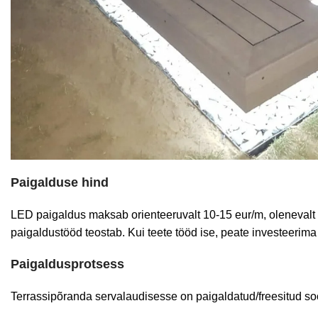
Paigalduse hind
LED paigaldus maksab orienteeruvalt 10-15 eur/m, olenevalt mi
paigaldustööd teostab. Kui teete tööd ise, peate investeerim
Paigaldusprotsess
Terrassipõranda servalaudisesse on paigaldatud/freesitud soo