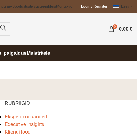
müüja
e-Soodustuste süsteem
Meist
Kontaktid
Login / Register
Eesti
0
0,00
€
si paigaldus
Meistritele
RUBRIIGID
Eksperdi nõuanded
Executive Insights
Kliendi lood