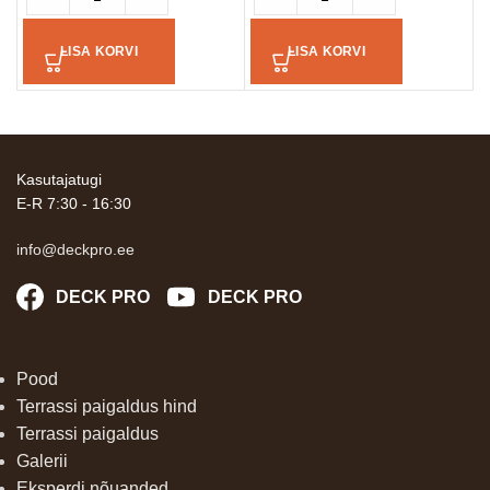
LISA KORVI
LISA KORVI
Kasutajatugi
E-R 7:30 - 16:30
info@deckpro.ee
DECK PRO
DECK PRO
Pood
Terrassi paigaldus hind
Terrassi paigaldus
Galerii
Eksperdi nõuanded