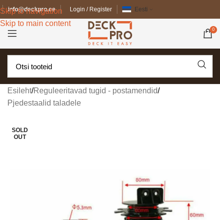
info@deckpro.ee
Login / Register
Eesti
Skip to navigation
Skip to main content
0
Esileht
/
Reguleeritavad tugid - postamendid
/
Pjedestaalid taladele
SOLD
OUT