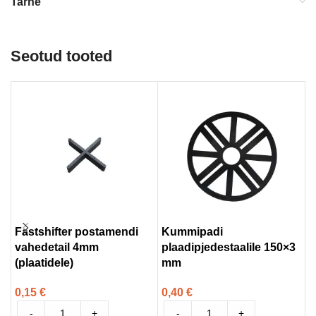
Tarne
Seotud tooted
Fastshifter postamendi
Kummipadi
K
vahedetail 4mm
plaadipjedestaalile 150×3
9
(plaatidele)
mm
8
0,15
€
0,40
€
-
+
-
+