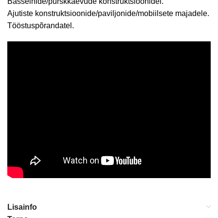
Basseinide/purskkaevude konstruktsioonidel.
Ajutiste konstruktsioonide/paviljonide/mobiilsete majadele.
Tööstuspõrandatel.
Lisainfo