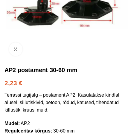
Kliki suurendamiseks
AP2 postament 30-60 mm
2,23
€
Terrassi tugijalg – postament AP2. Kasutatakse kindlal
alusel: sillutiskivid, betoon, rõdud, katused, tihendatud
killustik, kruus, muld.
Mudel:
AP2
Reguleeritav kõrgus:
30-60 mm