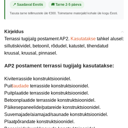
📍 Saadaval Eestis
🚚 Tarne 2-5 päeva
Tasuta tarne tellimustele üle €300. Toimetame materjalid kohale üle kogu Eesti.
Kirjeldus
Terrassi tugijalg postament AP2.
Kasutatakse
tahkel alusel:
sillutiskividel, betoonil, rõdudel, katustel, tihendatud
kruusal, kruusal, pinnasel.
AP2 postament terrassi tugijalg kasutatakse:
Kiviterrasside konstruktsioonidel.
Puit
laudade
terrasside konstruktsioonidel.
Puitplaatide terrasside konstruktsioonidel.
Betoonplaatide terrasside konstruktsioonidel.
Päikesepaneelide/patareide konstruktsioonidel.
Suvemajade/aiamajad/saunade konstruktsioonidel.
Plaatpõrandate konstruktsioonidel.