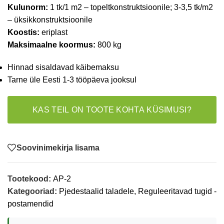
Kulunorm:
1 tk/1 m2 – topeltkonstruktsioonile; 3-3,5 tk/m2
– üksikkonstruktsioonile
Koostis:
eriplast
Maksimaalne koormus:
800 kg
Hinnad sisaldavad käibemaksu
Tarne üle Eesti 1-3 tööpäeva jooksul
KAS TEIL ON TOOTE KOHTA KÜSIMUSI?
Soovinimekirja lisama
Tootekood:
AP-2
Kategooriad:
Pjedestaalid taladele
,
Reguleeritavad tugid -
postamendid