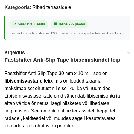
Kategooria:
Ribad terrassidele
📍 Saadaval Eestis
🚚 Tarne 2-5 päeva
Tasuta tarne tellimustele üle €300. Toimetame materjalid kohale üle kogu Eesti.
Kirjeldus
Fastshifter Anti-Slip Tape libisemiskindel teip
Fastshifter Anti-Slip Tape 30 mm x 10 m – see on
libisemisvastane teip
, mis on loodud tagama
maksimaalset ohutust nii sise- kui ka väliruumides.
Libisemisvastase katte pind vähendab libisemisohtu ja
aitab vältida õnnetusi isegi niisketes või libedates
tingimustes. See on eriti oluline terrassidel, treppidel,
radadel, kaldteedel või muudes sageli kasutatavates
kohtades, kus ohutus on prioriteet.