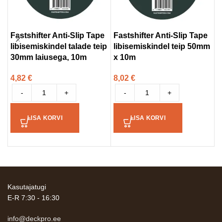
Fastshifter Anti-Slip Tape
Fastshifter Anti-Slip Tape
F
libisemiskindel talade teip
libisemiskindel teip 50mm
l
30mm laiusega, 10m
x 10m
m
4,82
€
8,02
€
5
-
+
-
+
LISA KORVI
LISA KORVI
Kasutajatugi
E-R 7:30 - 16:30
info@deckpro.ee