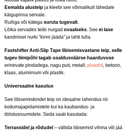
Eemalda alusteip
ja kleebi see võimalikult lähedale
käigupinna servale.
Rulliga või kätega
suruta tugevalt
.
Lõika servades teibi nurgad
ovaalseks
. See
ei lase
kandmisel nurki “kinni jääda” ja lahti tulla.
Fastshifter Anti-Slip Tape
libisemisvastane teip, selle
tugev liimipõhi tagab usaldusväärse haarduvuse
erinevate pindadega, nagu puit, metall,
plaadid
, betoon,
klaas, alumiinium või plastik.
Universaalne kasutus
See libisemiskindel teip on ideaalne lahendus nii
kodumajapidamistele kui ka kaubandus- ja
tööstusruumidele. Seda saab kasutada:
Terrassidel ja rõdudel
– vältida libisemist vihma või jää