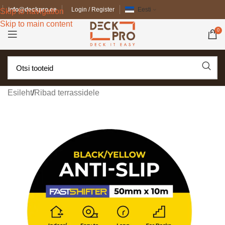
info@deckpro.ee
Login / Register
Eesti
Skip to navigation
Skip to main content
0
Esileht
/
Ribad terrassidele