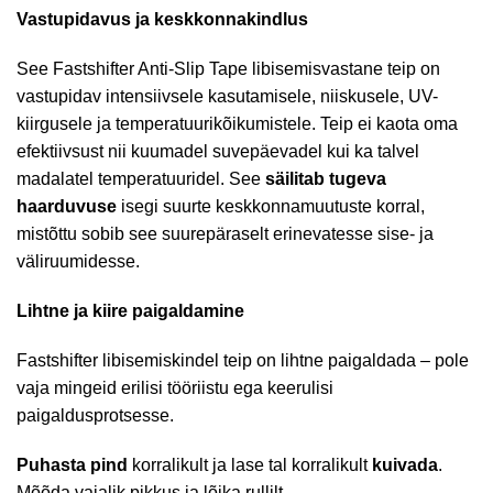
Vastupidavus ja keskkonnakindlus
See Fastshifter Anti-Slip Tape libisemisvastane teip on
vastupidav intensiivsele kasutamisele, niiskusele, UV-
kiirgusele ja temperatuurikõikumistele. Teip ei kaota oma
efektiivsust nii kuumadel suvepäevadel kui ka talvel
madalatel temperatuuridel. See
säilitab tugeva
haarduvuse
isegi suurte keskkonnamuutuste korral,
mistõttu sobib see suurepäraselt erinevatesse sise- ja
väliruumidesse.
Lihtne ja kiire paigaldamine
Fastshifter libisemiskindel teip on lihtne paigaldada – pole
vaja mingeid erilisi tööriistu ega keerulisi
paigaldusprotsesse.
Puhasta pind
korralikult ja lase tal korralikult
kuivada
.
Mõõda vajalik pikkus ja lõika rullilt.