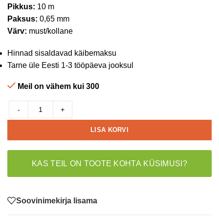
Pikkus:
10 m
Paksus:
0,65 mm
Värv:
must/kollane
Hinnad sisaldavad käibemaksu
Tarne üle Eesti 1-3 tööpäeva jooksul
Meil on vähem kui 300
-
+
LISA KORVI
KAS TEIL ON TOOTE KOHTA KÜSIMUSI?
Soovinimekirja lisama