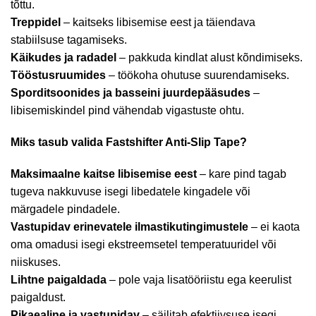
tõttu.
Treppidel
– kaitseks libisemise eest ja täiendava
stabiilsuse tagamiseks.
Käikudes ja radadel
– pakkuda kindlat alust kõndimiseks.
Tööstusruumides
– töökoha ohutuse suurendamiseks.
Sporditsoonides ja basseini juurdepääsudes
–
libisemiskindel pind vähendab vigastuste ohtu.
Miks tasub valida Fastshifter Anti-Slip Tape?
Maksimaalne kaitse libisemise eest
– kare pind tagab
tugeva nakkuvuse isegi libedatele kingadele või
märgadele pindadele.
Vastupidav erinevatele ilmastikutingimustele
– ei kaota
oma omadusi isegi ekstreemsetel temperatuuridel või
niiskuses.
Lihtne paigaldada
– pole vaja lisatööriistu ega keerulist
paigaldust.
Pikaealine ja vastupidav
– säilitab efektiivsuse isegi