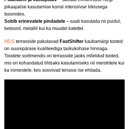
pikaajalise kasutamise korral intensiivse liiklusega
tsoonides.
Sobib erinevatele pindadele
– saab kasutada nii puidul,
betoonil, metallil kui ka muudel katettel.
MDS
terrasside pakutavad
FastShifter
kaubamärgi tooted
on suurepärase kvaliteediga taskukohase hinnaga.
Toodete sortimendis on terrasside jaoks mõeldud tooted,
mis on kohandatud lihtsaks kasutamiseks nii meistritele kui
ka inimestele, kes soovivad terrassi ise ehitada.