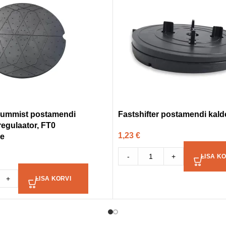
 kummist postamendi
Fastshifter postamendi kald
regulaator, FT0
1,23
€
le
-
+
LISA KO
+
LISA KORVI