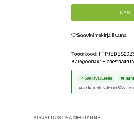
KAS 
Soovinimekirja lisama
Tootekood:
FTPJEDES202
Kategooriad:
Pjedestaalid t
📍 Saadaval Eestis
🚚 Tarn
Tasuta tarne tellimustele üle €300. Toi
KIRJELDUS
LISAINFO
TARNE