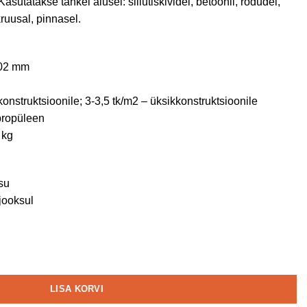
sutatakse tahkel alusel: sillutiskividel, betoonil, rõdudel,
kruusal, pinnasel.
02 mm
konstruktsioonile; 3-3,5 tk/m2 – üksikkonstruktsioonile
propüleen
 kg
su
jooksul
LISA KORVI