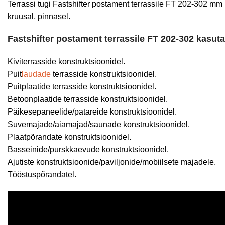
Terrassi tugi Fastshifter postament terrassile FT 202-302 mm 
kruusal, pinnasel.
Fastshifter postament terrassile FT 202-302 kasut
Kiviterrasside konstruktsioonidel.
Puit
laudade
terrasside konstruktsioonidel.
Puitplaatide terrasside konstruktsioonidel.
Betoonplaatide terrasside konstruktsioonidel.
Päikesepaneelide/patareide konstruktsioonidel.
Suvemajade/aiamajad/saunade konstruktsioonidel.
Plaatpõrandate konstruktsioonidel.
Basseinide/purskkaevude konstruktsioonidel.
Ajutiste konstruktsioonide/paviljonide/mobiilsete majadele.
Tööstuspõrandatel.