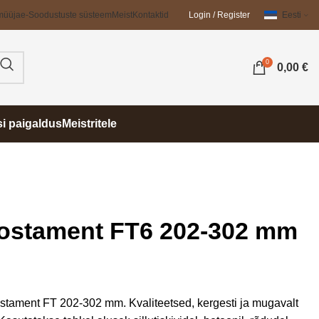
müüja
e-Soodustuste süsteem
Meist
Kontaktid
Login / Register
Eesti
0
0,00
€
si paigaldus
Meistritele
postament FT6 202-302 mm
postament FT 202-302 mm. Kvaliteetsed, kergesti ja mugavalt