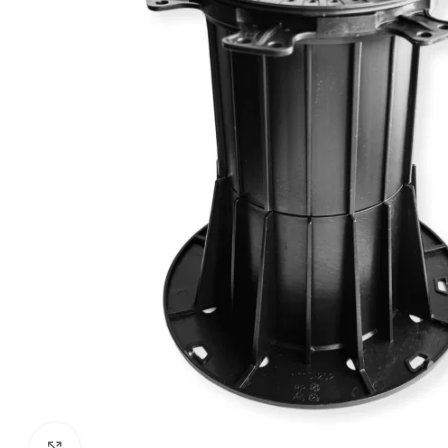
Kliki suurendamiseks