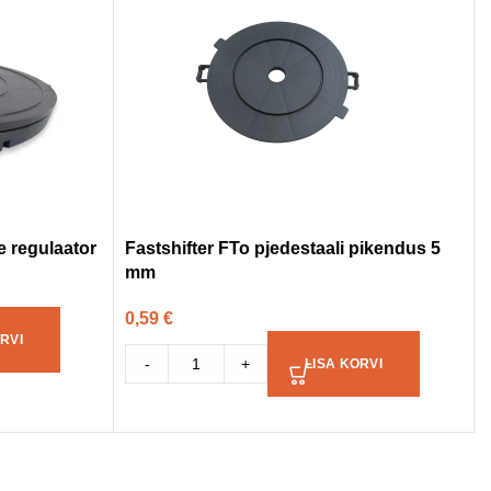
e regulaator
Fastshifter FTo pjedestaali pikendus 5
mm
0,59
€
RVI
-
+
LISA KORVI