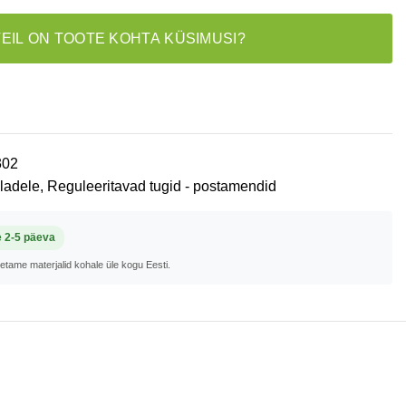
TEIL ON TOOTE KOHTA KÜSIMUSI?
302
aladele
,
Reguleeritavad tugid - postamendid
e 2-5 päeva
metame materjalid kohale üle kogu Eesti.