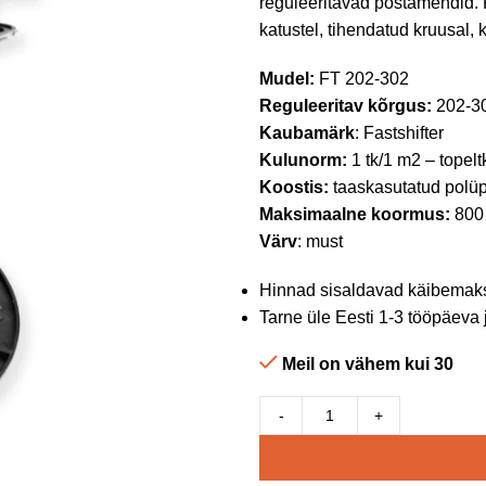
reguleeritavad postamendid. Ka
katustel, tihendatud kruusal, 
Mudel:
FT 202-302
Reguleeritav kõrgus:
202-3
Kaubamärk
: Fastshifter
Kulunorm:
1 tk/1 m2 – topelt
Koostis:
taaskasutatud polü
Maksimaalne koormus:
800
Värv
: must
Hinnad sisaldavad käibemak
Tarne üle Eesti 1-3 tööpäeva 
Meil on vähem kui 30
-
+