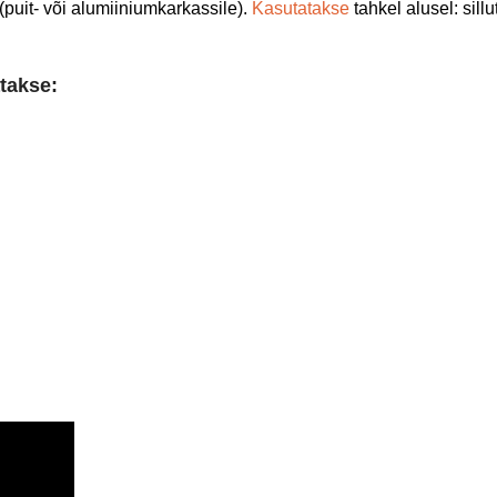
(puit- või alumiiniumkarkassile).
Kasutatakse
tahkel alusel: sillu
atakse: