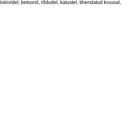
tiskividel, betoonil, rõdudel, katustel, tihendatud kruusal,