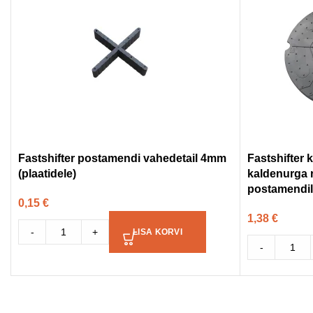
Fastshifter postamendi vahedetail 4mm
Fastshifter
(plaatidele)
kaldenurga 
postamendi
0,15
€
1,38
€
-
+
LISA KORVI
-