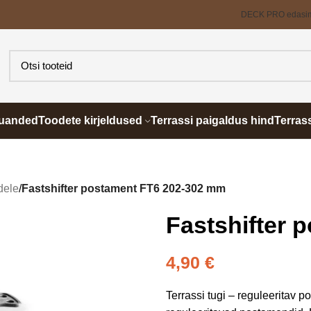
DECK PRO edasi
õuanded
Toodete kirjeldused
Terrassi paigaldus hind
Terras
dele
/
Fastshifter postament FT6 202-302 mm
Fastshifter 
4,90
€
Terrassi tugi – reguleeritav 