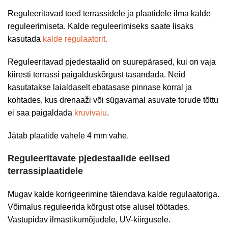
Reguleeritavad toed terrassidele ja plaatidele ilma kalde
reguleerimiseta. Kalde reguleerimiseks saate lisaks
kasutada
kalde regulaatorit.
Reguleeritavad pjedestaalid on suurepärased, kui on vaja
kiiresti terrassi paigalduskõrgust tasandada. Neid
kasutatakse laialdaselt ebatasase pinnase korral ja
kohtades, kus drenaaži või sügavamal asuvate torude tõttu
ei saa paigaldada
kruvivaiu
.
Jätab plaatide vahele 4 mm vahe.
Reguleeritavate pjedestaalide eelised
terrassiplaatidele
Mugav kalde korrigeerimine täiendava kalde regulaatoriga.
Võimalus reguleerida kõrgust otse alusel töötades.
Vastupidav ilmastikumõjudele, UV-kiirgusele.