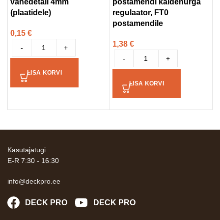
vahedetail 4mm
postamendi kaldenurga
k
(plaatidele)
regulaator, FT0
1
postamendile
0,15
€
1,38
€
-
+
-
+
LISA KORVI
LISA KORVI
Kasutajatugi
E-R 7:30 - 16:30
info@deckpro.ee
DECK PRO
DECK PRO