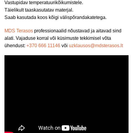
Vastupidav temperatuurikõikumistele.
Täielikult taaskasutatav materjal.
Saab kasutada koos kõigi välispõrandakatetega.
MDS Terasos
professionaalid nõustavad ja aitavad sind
alati. Vajaduse korral või küsimuste tekkimisel võta
ühendust:
+370 666 11146
või
uzklausos@mdsterasos.lt