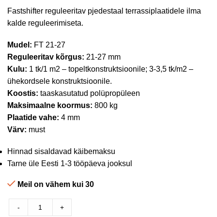
Fastshifter reguleeritav pjedestaal terrassiplaatidele ilma
kalde reguleerimiseta.
Mudel:
FT 21-27
Reguleeritav kõrgus:
21-27 mm
Kulu:
1 tk/1 m2 – topeltkonstruktsioonile; 3-3,5 tk/m2 –
ühekordsele konstruktsioonile.
Koostis:
taaskasutatud polüpropüleen
Maksimaalne koormus:
800 kg
Plaatide vahe:
4 mm
Värv:
must
Hinnad sisaldavad käibemaksu
Tarne üle Eesti 1-3 tööpäeva jooksul
Meil on vähem kui 30
-
+