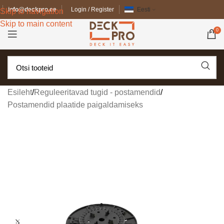
info@deckpro.ee
Login / Register
Eesti
Skip to navigation
Skip to main content
0
Esileht
/
Reguleeritavad tugid - postamendid
/
Postamendid plaatide paigaldamiseks