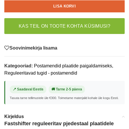
LISA KORVI
KAS TEIL ON TOOTE KOHTA KÜSIMUSI?
Soovinimekirja lisama
Kategooriad:
Postamendid plaatide paigaldamiseks
,
Reguleeritavad tugid - postamendid
📍 Saadaval Eestis
🚚 Tarne 2-5 päeva
Tasuta tarne tellimustele üle €300. Toimetame materjalid kohale üle kogu Eesti.
Kirjeldus
Fastshifter reguleeritav pjedestaal plaatidele