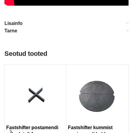
Lisainfo
Tarne
Seotud tooted
Fastshifter postamendi
Fastshifter kummist
F