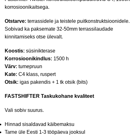
korrosioonikaitsega.
Otstarve:
terrassidele ja teistele puitkonstruktsioonidele.
Sobivad ka paksemate 32-50mm terrassilaudade
kinnitamiseks otse ülevalt.
Koostis:
süsinikterase
Korrosioonikindlus:
1500 h
Värv:
tumepruun
Kate:
C4 klass, ruspert
Otsik:
igas pakendis + 1 tk otsik (bits)
FASTSHIFTER Taskukohane kvaliteet
Vali sobiv suurus.
Hinnad sisaldavad käibemaksu
Tarne üle Eesti 1-3 tööpäeva jooksul