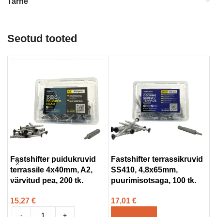
Tarne
Seotud tooted
Fastshifter puidukruvid
Fastshifter terrassikruvid
M
terrassile 4x40mm, A2,
SS410, 4,8x65mm,
a
värvitud pea, 200 tk.
puurimisotsaga, 100 tk.
x
15,27
€
17,01
€
9
-
+