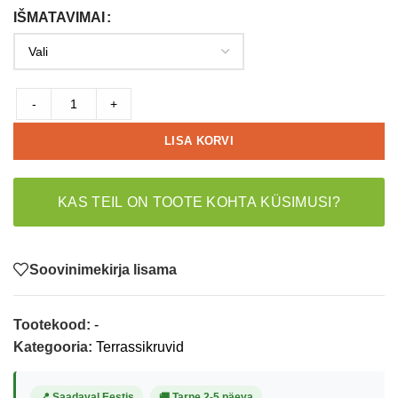
IŠMATAVIMAI
-
+
LISA KORVI
KAS TEIL ON TOOTE KOHTA KÜSIMUSI?
Soovinimekirja lisama
Tootekood:
-
Kategooria:
Terrassikruvid
📍 Saadaval Eestis
🚚 Tarne 2-5 päeva