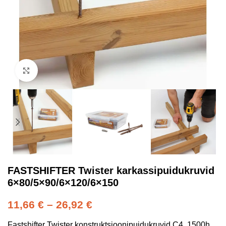
Kliki suurendamiseks
FASTSHIFTER Twister karkassipuidukruvid
6×80/5×90/6×120/6×150
11,66
€
–
26,92
€
Fastshifter Twister konstruktsioonipuidukruvid C4, 1500h