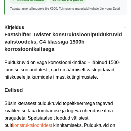
Tasuta tarne tellimustele üle €300. Toimetame materjalid kohale üle kogu Eesti.
Kirjeldus
Fastshifter Twister konstruktsioonipuidukruvid
välistöödeks, C4 klassiga 1500h
korrosioonikaitsega
Puidukruvid on väga korrosioonikindlad – läbinud 1500-
tunnise soolaudutesti, nad on äärmiselt vastupidavad
niiskusele ja karmidele ilmastikutingimustele.
Eelised
Süsinikterasest puidukruvid topeltkeermega tagavad
kvaliteetse laua tõmbamise ja tugeva ühenduse ilma
pragudeta. Spetsiaalselt loodud välistest
puit
konstruktsioonidest
kinnitamiseks. Puidukruvid on