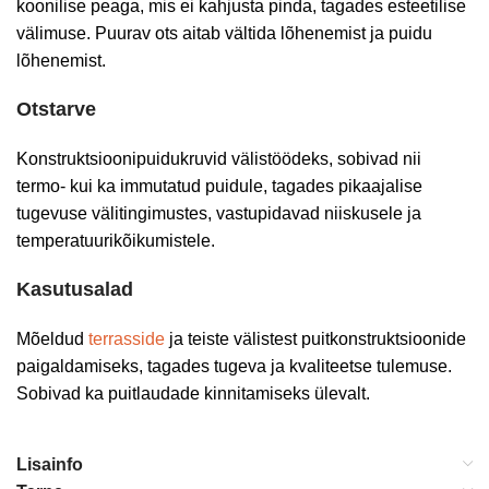
koonilise peaga, mis ei kahjusta pinda, tagades esteetilise
välimuse. Puurav ots aitab vältida lõhenemist ja puidu
lõhenemist.
Otstarve
Konstruktsioonipuidukruvid välistöödeks, sobivad nii
termo- kui ka immutatud puidule, tagades pikaajalise
tugevuse välitingimustes, vastupidavad niiskusele ja
temperatuurikõikumistele.
Kasutusalad
Mõeldud
terrasside
ja teiste välistest puitkonstruktsioonide
paigaldamiseks, tagades tugeva ja kvaliteetse tulemuse.
Sobivad ka puitlaudade kinnitamiseks ülevalt.
Lisainfo