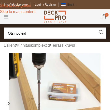
info@deckpro.ee
Login / Register
Eesti
Skip to navigation
Skip to main content
0
Esileht
/
Kinnituskomplektid
/
Terrassikruvid