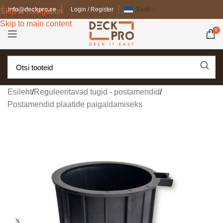
info@deckpro.ee
Login / Register
Eesti
Skip to navigation
Skip to main content
0
Esileht
/
Reguleeritavad tugid - postamendid
/
Postamendid plaatide paigaldamiseks