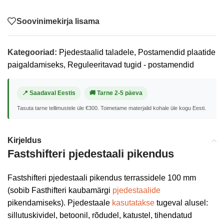
Soovinimekirja lisama
Kategooriad:
Pjedestaalid taladele
,
Postamendid plaatide
paigaldamiseks
,
Reguleeritavad tugid - postamendid
📍 Saadaval Eestis
🚚 Tarne 2-5 päeva
Tasuta tarne tellimustele üle €300. Toimetame materjalid kohale üle kogu Eesti.
Kirjeldus
Fastshifteri pjedestaali pikendus
Fastshifteri pjedestaali pikendus terrassidele 100 mm
(sobib Fasthifteri kaubamärgi
pjedestaalide
pikendamiseks). Pjedestaale
kasutatakse
tugeval alusel:
sillutuskividel, betoonil, rõdudel, katustel, tihendatud