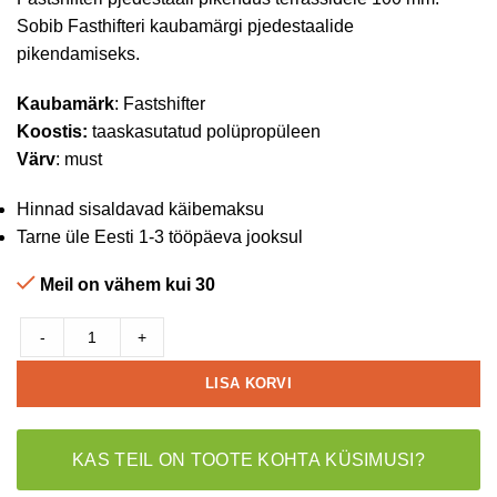
Sobib Fasthifteri kaubamärgi pjedestaalide
pikendamiseks.
Kaubamärk
: Fastshifter
Koostis:
taaskasutatud polüpropüleen
Värv
: must
Hinnad sisaldavad käibemaksu
Tarne üle Eesti 1-3 tööpäeva jooksul
Meil on vähem kui 30
-
+
LISA KORVI
KAS TEIL ON TOOTE KOHTA KÜSIMUSI?