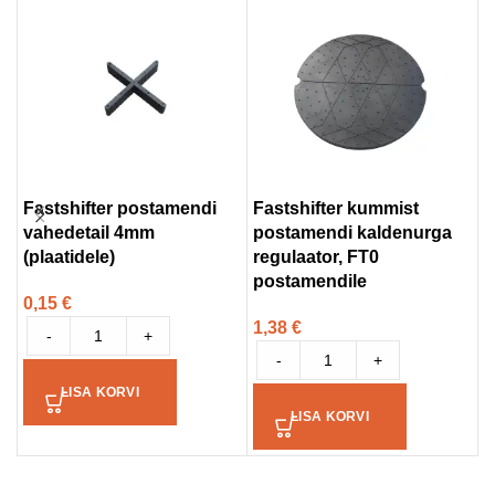
Fastshifter postamendi
Fastshifter kummist
F
vahedetail 4mm
postamendi kaldenurga
k
(plaatidele)
regulaator, FT0
1
postamendile
0,15
€
1,38
€
-
+
-
+
LISA KORVI
LISA KORVI