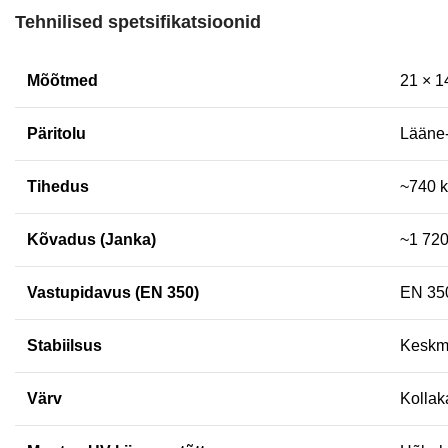
Tehnilised spetsifikatsioonid
Mõõtmed
21 × 1
Päritolu
Lääne-
Tihedus
~740 k
Kõvadus (Janka)
~1 720
Vastupidavus (EN 350)
EN 350
Stabiilsus
Keskm
Värv
Kollak