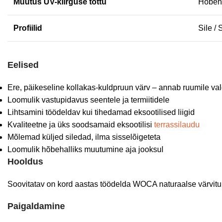
Muutus UV-kiirguse tõttu
Hõbehal
Profiilid
Sile / 
Eelised
Ere, päikeseline kollakas-kuldpruun värv – annab ruumile val
Loomulik vastupidavus seentele ja termiitidele
Lihtsamini töödeldav kui tihedamad eksootilised liigid
Kvaliteetne ja üks soodsamaid eksootilisi
terrassilaudu
Mõlemad küljed siledad, ilma sisselõigeteta
Loomulik hõbehalliks muutumine aja jooksul
Hooldus
Soovitatav on kord aastas töödelda WOCA naturaalse värvitu
Paigaldamine