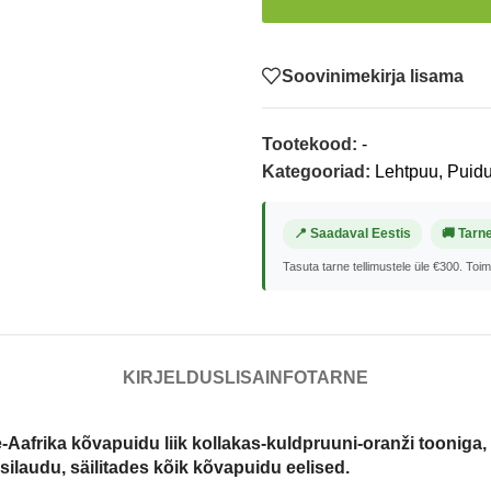
Soovinimekirja lisama
Tootekood:
-
Kategooriad:
Lehtpuu
,
Puidu
📍 Saadaval Eestis
🚚 Tarn
Tasuta tarne tellimustele üle €300. Toi
KIRJELDUS
LISAINFO
TARNE
-Aafrika kõvapuidu liik kollakas-kuldpruuni-oranži tooniga, 
ssilaudu, säilitades kõik kõvapuidu eelised.