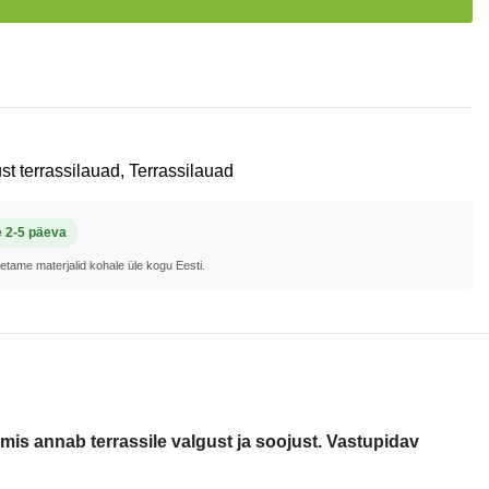
st terrassilauad
,
Terrassilauad
e 2-5 päeva
metame materjalid kohale üle kogu Eesti.
mis annab terrassile valgust ja soojust. Vastupidav