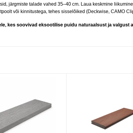
asid, järgmiste talade vahed 35–40 cm. Laua keskmine liikumine 
ltpoolt või kinnitustega, tehes sisselõiked (Deckwise, CAMO Cli
dele, kes soovivad eksootilise puidu naturaalsust ja valgus