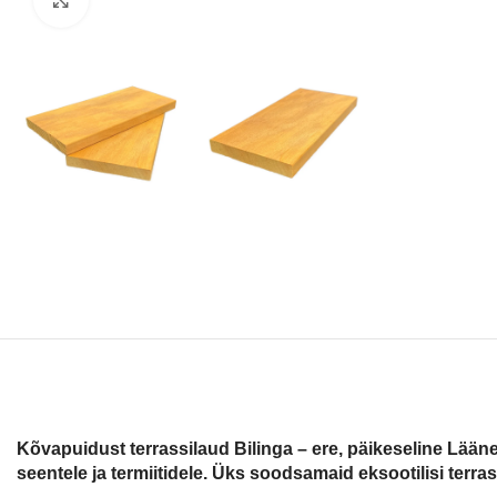
Kõvapuidust terrassilaud Bilinga – ere, päikeseline Lääne
seentele ja termiitidele. Üks soodsamaid eksootilisi terra