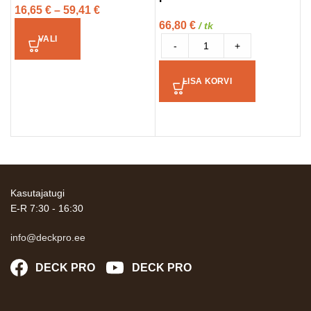
16,65
€
–
59,41
€
66,80
€
8
/ tk
VALI
-
+
LISA KORVI
Kasutajatugi
E-R 7:30 - 16:30
info@deckpro.ee
DECK PRO
DECK PRO