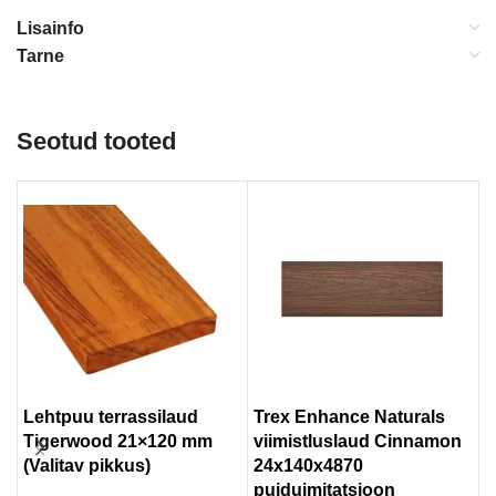
Lisainfo
Tarne
Seotud tooted
Lehtpuu terrassilaud
Trex Enhance Naturals
T
Tigerwood 21×120 mm
viimistluslaud Cinnamon
W
(Valitav pikkus)
24x140x4870
C
puiduimitatsioon
p