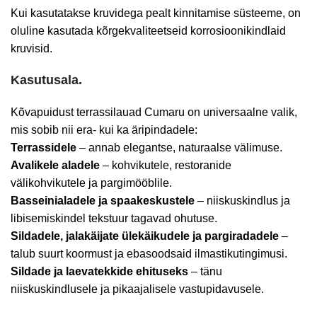
Kui kasutatakse kruvidega pealt kinnitamise süsteeme, on
oluline kasutada kõrgekvaliteetseid korrosioonikindlaid
kruvisid.
Kasutusala.
Kõvapuidust terrassilauad Cumaru on universaalne valik,
mis sobib nii era- kui ka äripindadele:
Terrassidele
– annab elegantse, naturaalse välimuse.
Avalikele aladele
– kohvikutele, restoranide
välikohvikutele ja pargimööblile.
Basseinialadele ja spaakeskustele
– niiskuskindlus ja
libisemiskindel tekstuur tagavad ohutuse.
Sildadele, jalakäijate ülekäikudele ja pargiradadele
–
talub suurt koormust ja ebasoodsaid ilmastikutingimusi.
Sildade ja laevatekkide ehituseks
– tänu
niiskuskindlusele ja pikaajalisele vastupidavusele.