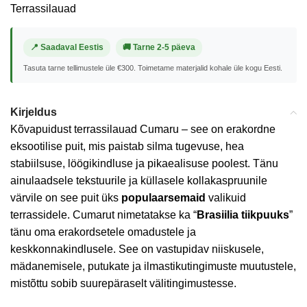
Terrassilauad
📍 Saadaval Eestis
🚚 Tarne 2-5 päeva
Tasuta tarne tellimustele üle €300. Toimetame materjalid kohale üle kogu Eesti.
Kirjeldus
Kõvapuidust terrassilauad Cumaru – see on erakordne
eksootilise puit, mis paistab silma tugevuse, hea
stabiilsuse, löögikindluse ja pikaealisuse poolest. Tänu
ainulaadsele tekstuurile ja küllasele kollakaspruunile
värvile on see puit üks
populaarsemaid
valikuid
terrassidele. Cumarut nimetatakse ka “
Brasiilia tiikpuuks
”
tänu oma erakordsetele omadustele ja
keskkonnakindlusele. See on vastupidav niiskusele,
mädanemisele, putukate ja ilmastikutingimuste muutustele,
mistõttu sobib suurepäraselt välitingimustesse.