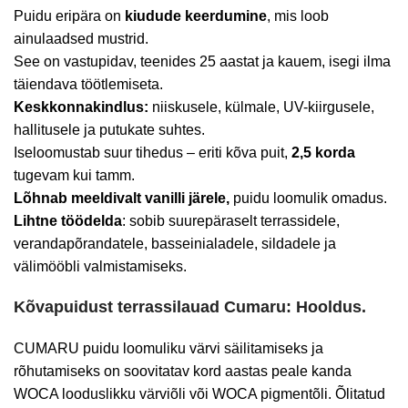
Puidu eripära on
kiudude keerdumine
, mis loob
ainulaadsed mustrid.
See on vastupidav, teenides 25 aastat ja kauem, isegi ilma
täiendava töötlemiseta.
Keskkonnakindlus:
niiskusele, külmale, UV-kiirgusele,
hallitusele ja putukate suhtes.
Iseloomustab suur tihedus – eriti kõva puit,
2,5 korda
tugevam kui tamm.
Lõhnab meeldivalt vanilli järele,
puidu loomulik omadus.
Lihtne töödelda
: sobib suurepäraselt terrassidele,
verandapõrandatele, basseinialadele, sildadele ja
välimööbli valmistamiseks.
Kõvapuidust terrassilauad Cumaru: Hooldus.
CUMARU puidu loomuliku värvi säilitamiseks ja
rõhutamiseks on soovitatav kord aastas peale kanda
WOCA looduslikku värviõli või WOCA pigmentõli. Õlitatud