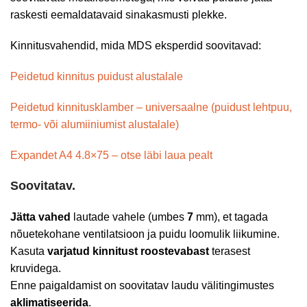
raskesti eemaldatavaid sinakasmusti plekke.
Kinnitusvahendid, mida MDS eksperdid soovitavad:
Peidetud kinnitus puidust alustalale
Peidetud kinnitusklamber – universaalne (puidust lehtpuu,
termo- või alumiiniumist alustalale)
Expandet A4 4.8×75 – otse läbi laua pealt
Soovitatav.
Jätta vahed
lautade vahele (umbes
7
mm), et tagada
nõuetekohane ventilatsioon ja puidu loomulik liikumine.
Kasuta
varjatud kinnitust
roostevabast
terasest
kruvidega.
Enne paigaldamist on soovitatav laudu välitingimustes
aklimatiseerida
.