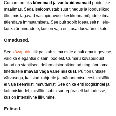
Cumaru on üks
kõvemaid
ja
vastupidavamaid
puiduliike
maailmas. Seda iseloomustab suur tihedus ja looduslikud
õlid, mis tagavad vastupidavuse keskkonnamõjudele ilma
täiendava immutamiseta. See puit sobib ideaalselt nii elu-
kui ka äripindadele, kus on vaja eriti usaldusväärset katet.
Omadused.
See
kõvapuidu
liik paistab silma mitte ainult oma tugevuse,
vaid ka elegantse disaini poolest. Cumaru kõvapuidust
lauad on stabiilsed, deformatsioonikindlad ning tänu oma
tihedusele
imavad väga vähe niiskust
. Puit on ühtlase
värvusega, kaitstud kahjurite ja mädanemise eest, mistõttu
ei vaja keemilist immutamist. See on ka eriti löögikindel ja
kulumiskindel, mistõttu sobib suurepäraselt kohtadesse,
kus on intensiivne liikumine.
Eelised.