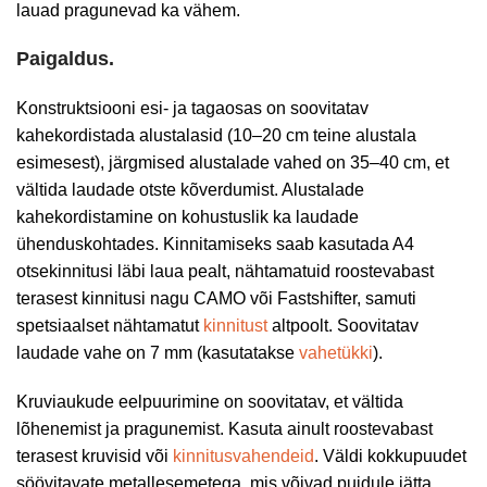
lauad pragunevad ka vähem.
Paigaldus.
Konstruktsiooni esi- ja tagaosas on soovitatav
kahekordistada alustalasid (10–20 cm teine alustala
esimesest), järgmised alustalade vahed on 35–40 cm, et
vältida laudade otste kõverdumist. Alustalade
kahekordistamine on kohustuslik ka laudade
ühenduskohtades. Kinnitamiseks saab kasutada A4
otsekinnitusi läbi laua pealt, nähtamatuid roostevabast
terasest kinnitusi nagu CAMO või Fastshifter, samuti
spetsiaalset nähtamatut
kinnitust
altpoolt. Soovitatav
laudade vahe on 7 mm (kasutatakse
vahetükki
).
Kruviaukude eelpuurimine on soovitatav, et vältida
lõhenemist ja pragunemist. Kasuta ainult roostevabast
terasest kruvisid või
kinnitusvahendeid
. Väldi kokkupuudet
söövitavate metallesemetega, mis võivad puidule jätta