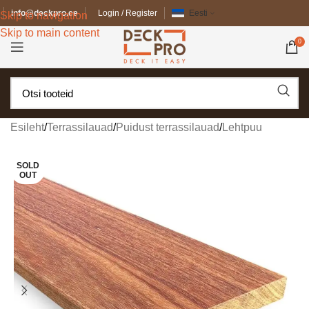
info@deckpro.ee
Login / Register
Eesti
Skip to navigation
Skip to main content
0
Esileht
/
Terrassilauad
/
Puidust terrassilauad
/
Lehtpuu
SOLD
OUT