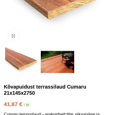
Kliki suurendamiseks
Kõvapuidust terrassilaud Cumaru
21x145x2750
41,87
€
/ tk
Cumaru terrassilaud – erakordselt tihe, pikaajaline ja