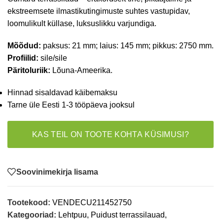
ekstreemsete ilmastikutingimuste suhtes vastupidav,
loomulikult küllase, luksuslikku varjundiga.
Mõõdud:
paksus: 21 mm; laius: 145 mm; pikkus: 2750 mm.
Profiilid:
sile/sile
Päritoluriik:
Lõuna-Ameerika.
Hinnad sisaldavad käibemaksu
Tarne üle Eesti 1-3 tööpäeva jooksul
KAS TEIL ON TOOTE KOHTA KÜSIMUSI?
Soovinimekirja lisama
Tootekood:
VENDECU211452750
Kategooriad:
Lehtpuu
,
Puidust terrassilauad
,