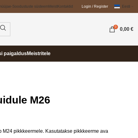
müüja
e-Soodustuste süsteem
Meist
Kontaktid
Login / Register
Eesti
0
0,00
€
si paigaldus
Meistritele
uidule M26
b M24 pikkkeermele. Kasutatakse pikkkeerme ava