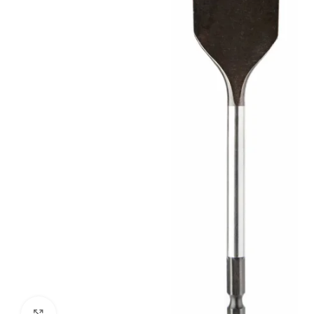
Kliki suurendamiseks