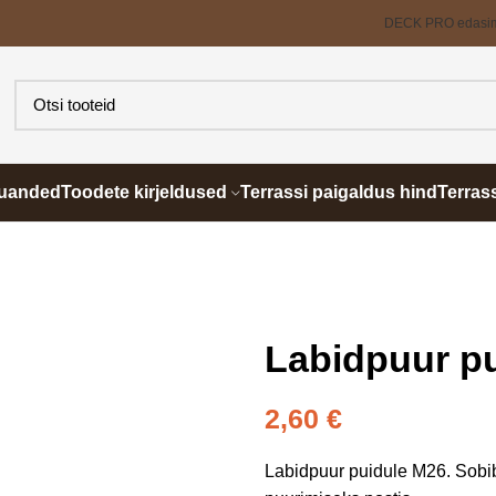
DECK PRO edasi
õuanded
Toodete kirjeldused
Terrassi paigaldus hind
Terras
Labidpuur p
2,60
€
Labidpuur puidule M26. Sobi