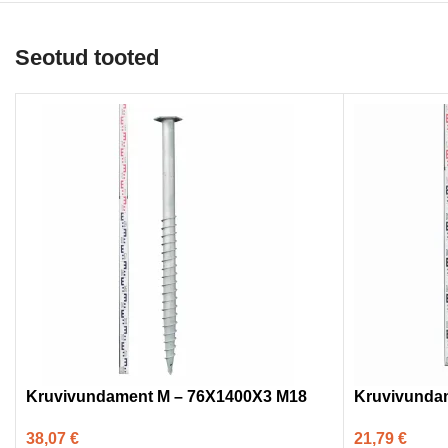
Seotud tooted
Kruvivundament M – 76X1400X3 M18
Kruvivundam
38,07
€
21,79
€