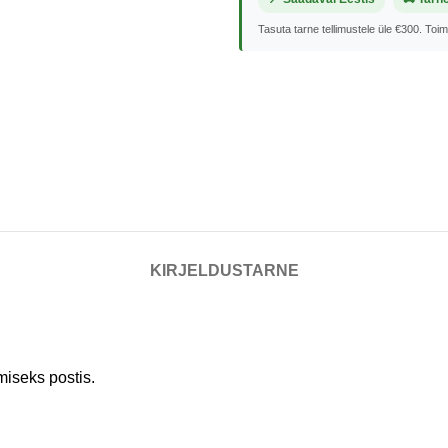
Tasuta tarne tellimustele üle €300. Toi
KIRJELDUS
TARNE
iseks postis.