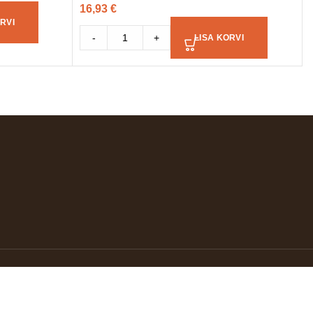
16,93
€
RVI
-
+
LISA KORVI