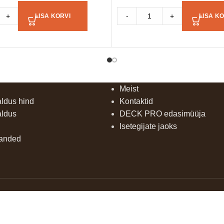
+
-
+
LISA KORVI
LISA KO
Meist
aldus hind
Kontaktid
aldus
DECK PRO edasimüüja
Isetegijate jaoks
uanded