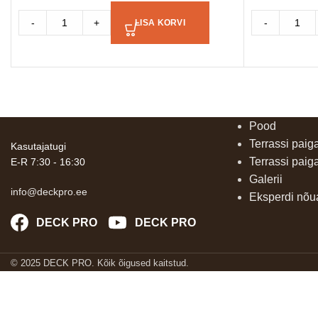
-
+
-
LISA KORVI
Pood
Terrassi paig
Kasutajatugi
Terrassi paig
E-R 7:30 - 16:30
Galerii
info@deckpro.ee
Eksperdi nõ
DECK PRO
DECK PRO