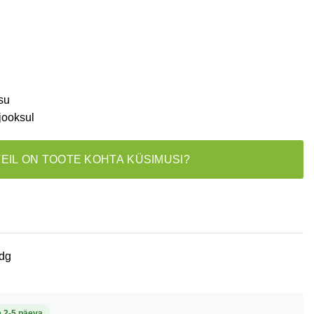
su
jooksul
TEIL ON TOOTE KOHTA KÜSIMUSI?
dg
e 2-5 päeva