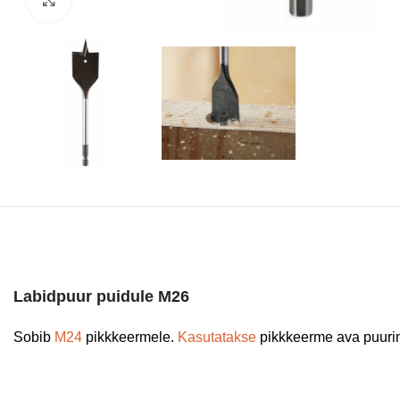
Labidpuur puidule M26
Sobib
M24
pikkkeermele.
Kasutatakse
pikkkeerme ava puurim