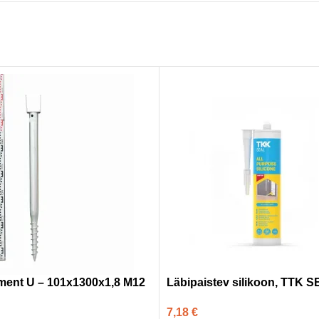
ent U – 101x1300x1,8 M12
Läbipaistev silikoon, TTK 
7,18
€