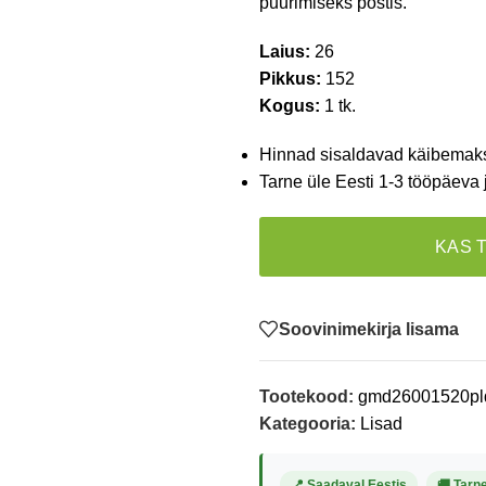
puurimiseks postis.
Laius:
26
Pikkus:
152
Kogus:
1 tk.
Hinnad sisaldavad käibemak
Tarne üle Eesti 1-3 tööpäeva 
KAS 
Soovinimekirja lisama
Tootekood:
gmd26001520pl
Kategooria:
Lisad
📍 Saadaval Eestis
🚚 Tarn