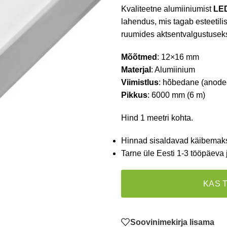
Kvaliteetne alumiiniumist
LED
lahendus, mis tagab esteetilis
ruumides aktsentvalgustusek
Mõõtmed
: 12×16 mm
Materjal
: Alumiinium
Viimistlus
: hõbedane (anodeer
Pikkus
: 6000 mm (6 m)
Hind 1 meetri kohta.
Hinnad sisaldavad käibemak
Tarne üle Eesti 1-3 tööpäeva 
KAS 
Soovinimekirja lisama