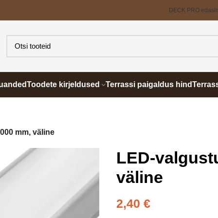
DECK PRO edasi
õuanded
Toodete kirjeldused
Terrassi paigaldus hind
Terras
6000 mm, väline
LED-valgustu
väline
2,40
€