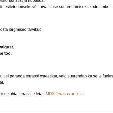
tsionaalsust ja hubasust.
ide esiletoomiseks või turvalisuse suurendamiseks kodu ümber.
osta järgmised tarvikud:
valgust.
se töö.
lt ei paranda terrassi esteetikat, vaid suurendab ka selle funkts
al.
ise kohta terrassile leiad
MDS Terasos artiklist
.