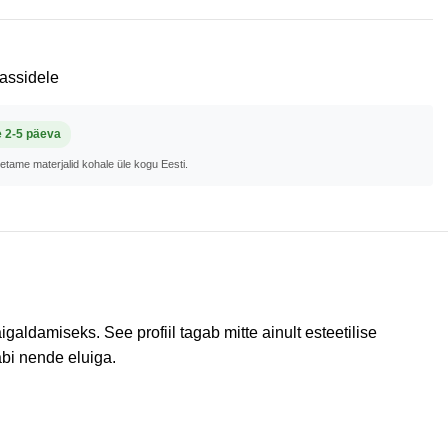
rassidele
e 2-5 päeva
metame materjalid kohale üle kogu Eesti.
aldamiseks. See profiil tagab mitte ainult esteetilise
äbi nende eluiga.