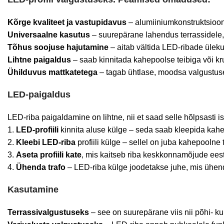
Kõrge kvaliteet ja vastupidavus
– alumiiniumkonstruktsioon 
Universaalne kasutus
– suurepärane lahendus terrassidele, v
Tõhus soojuse hajutamine
– aitab vältida LED-ribade üleku
Lihtne paigaldus
– saab kinnitada kahepoolse teibiga või kr
Ühilduvus mattkatetega
– tagab ühtlase, moodsa valgustuse
LED-paigaldus
LED-riba paigaldamine on lihtne, nii et saad selle hõlpsasti 
1.
LED-profiili
kinnita aluse külge – seda saab kleepida kahe
2.
Kleebi LED-riba
profiili külge – sellel on juba kahepoolne t
3.
Aseta profiili kate
, mis kaitseb riba keskkonnamõjude eest 
4.
Ühenda trafo
– LED-riba külge joodetakse juhe, mis ühend
Kasutamine
Terrassivalgustuseks
– see on suurepärane viis nii põhi- k