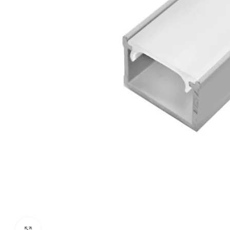
Kliki suurendamiseks