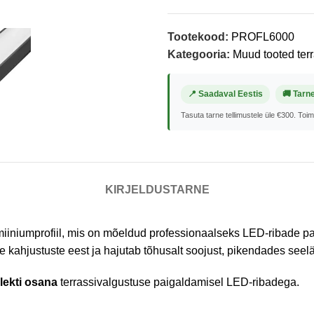
Tootekood:
PROFL6000
Kategooria:
Muud tooted ter
📍 Saadaval Eestis
🚚 Tarn
Tasuta tarne tellimustele üle €300. Toi
KIRJELDUS
TARNE
iiniumprofiil, mis on mõeldud professionaalseks LED-ribade paig
 kahjustuste eest ja hajutab tõhusalt soojust, pikendades seel
ekti osana
terrassivalgustuse paigaldamisel LED-ribadega.