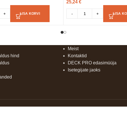
25,24
€
+
-
+
LISA KORVI
LISA KO
Meist
aldus hind
Kontaktid
aldus
DECK PRO edasimüüja
Isetegijate jaoks
uanded