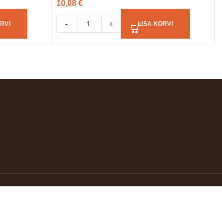
10,08
€
-
+
RVI
LISA KORVI