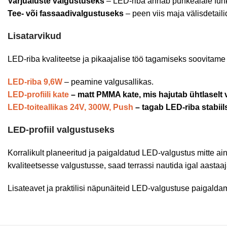
Varjualuste valgustuseks
– LED-riba annab puhkealale funk
Tee- või fassaadivalgustuseks
– peen viis maja välisdetail
Lisatarvikud
LED-riba kvaliteetse ja pikaajalise töö tagamiseks soovitame 
LED-riba 9,6W
– peamine valgusallikas.
LED-profiili kate
– matt PMMA kate, mis hajutab ühtlaselt 
LED-toiteallikas 24V, 300W, Push
– tagab LED-riba stabiil
LED-profiil valgustuseks
Korralikult planeeritud ja paigaldatud LED-valgustus mitte ainu
kvaliteetsesse valgustusse, saad terrassi nautida igal aastaaj
Lisateavet ja praktilisi näpunäiteid LED-valgustuse paigaldam