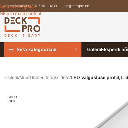
Skip to navigation
Klienditeenindus E-R 7:30 - 16:30
info@deckpro.ee
Skip to main content
Sirvi kategooriaid
Galerii
Eksperdi n
Esileht
/
Muud tooted terrassidele
/
LED-valgustuse profiil, L-
SOLD
OUT