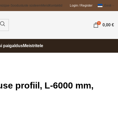
müüja
e-Soodustuste süsteem
Meist
Kontaktid
Login / Register
Eesti
0
0,00
€
si paigaldus
Meistritele
se profiil, L-6000 mm,