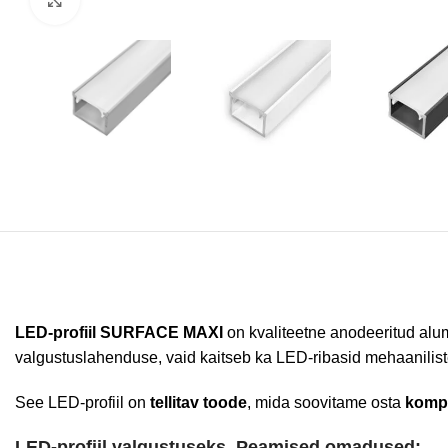
LED-profiil SURFACE MAXI
on kvaliteetne anodeeritud alum
valgustuslahenduse, vaid kaitseb ka LED-ribasid mehaaniliste
See LED-profiil on
tellitav toode
, mida soovitame osta
kompl
LED-profiil valgustuseks. Peamised omadused: