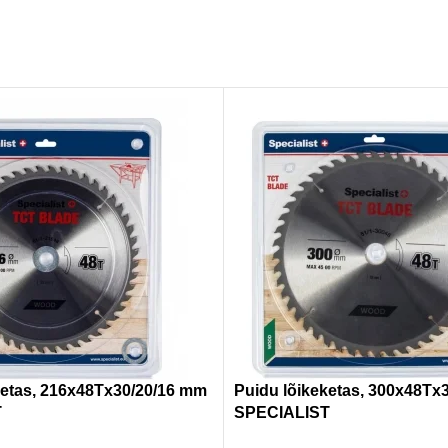
ketas, 216x48Tx30/20/16 mm
Puidu lõikeketas, 300x48Tx
T
SPECIALIST