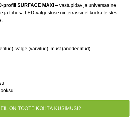
-profiil SURFACE MAXI
– vastupidav ja universaalne
e ja tõhusa LED-valgustuse nii terrassidel kui ka teistes
s.
itud), valge (värvitud), must (anodeeritud)
su
jooksul
TEIL ON TOOTE KOHTA KÜSIMUSI?