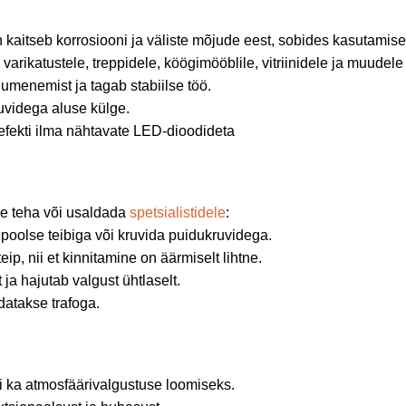
kaitseb korrosiooni ja väliste mõjude eest, sobides kasutamiseks
arikatustele, treppidele, köögimööblile, vitriinidele ja muudele
umenemist ja tagab stabiilse töö.
uvidega aluse külge.
fekti ilma nähtavate LED-dioodideta
ise teha või usaldada
spetsialistidele
:
poolse teibiga või kruvida puidukruvidega.
eip, nii et kinnitamine on äärmiselt lihtne.
ja hajutab valgust ühtlaselt.
atakse trafoga.
ui ka atmosfäärivalgustuse loomiseks.