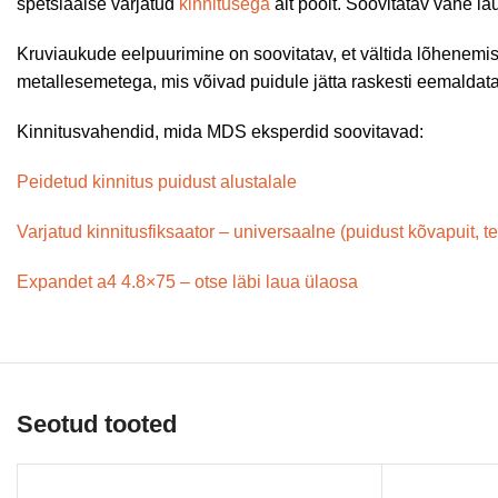
spetsiaalse varjatud
kinnitusega
alt poolt. Soovitatav vahe 
Kruviaukude eelpuurimine on soovitatav, et vältida lõhenemist
metallesemetega, mis võivad puidule jätta raskesti eemaldat
Kinnitusvahendid, mida MDS eksperdid soovitavad:
Peidetud kinnitus puidust alustalale
Varjatud kinnitusfiksaator – universaalne (puidust kõvapuit, t
Expandet a4 4.8×75 – otse läbi laua ülaosa
Seotud tooted