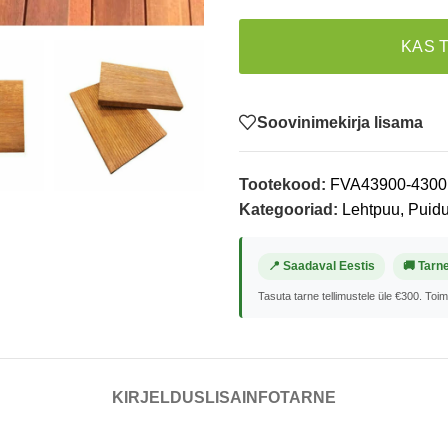
KAS 
Soovinimekirja lisama
Tootekood:
FVA43900-4300
Kategooriad:
Lehtpuu
,
Puidu
📍 Saadaval Eestis
🚚 Tarn
Tasuta tarne tellimustele üle €300. Toi
KIRJELDUS
LISAINFO
TARNE