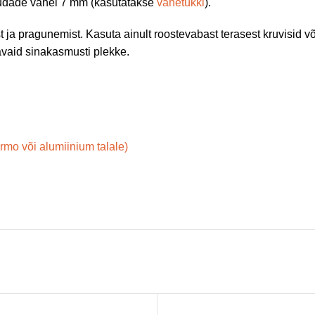
laudade vahel 7 mm (kasutatakse
vahetükki
).
 ja pragunemist. Kasuta ainult roostevabast terasest kruvisid v
avaid sinakasmusti plekke.
ermo või alumiinium talale)