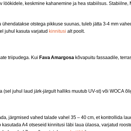
öökidele, keskmine kahanemine ja hea stabiilsus. Stabiilne, MDS
u ühendatakse otstega pikkuse suunas, tuleb jätta 3-4 mm vahed
sel juhul kasuta varjatud
kinnitusi
alt poolt.
ate triipudega. Kui
Fava Amargosa
kõvapuitu fassaadile, terras
(sel juhul laud järk-järgult halliks muutub UV-st) või WOCA õlig
tada, järgmised vahed talade vahel 35 – 40 cm, et kontrollida 
asutada A4 otseseid kinnitusi läbi laua ülaosa, varjatud roost