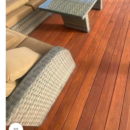
Kliki suurendamiseks