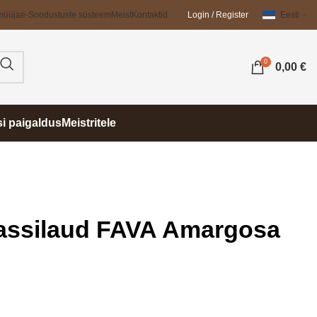
müüja
e-Soodustuste süsteem
Meist
Kontaktid
Login / Register
Eesti
0
0,00
€
si paigaldus
Meistritele
rassilaud FAVA Amargosa