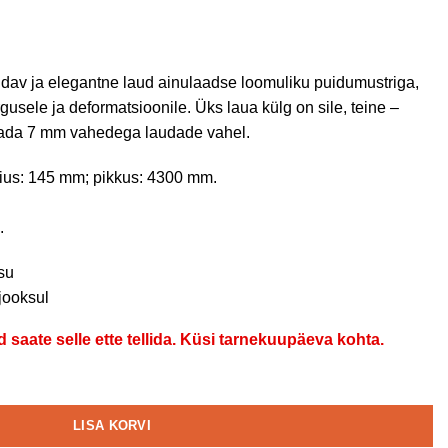
idav ja elegantne laud ainulaadse loomuliku puidumustriga,
gusele ja deformatsioonile. Üks laua külg on sile, teine –
ldada 7 mm vahedega laudade vahel.
ius: 145 mm; pikkus: 4300 mm.
.
su
jooksul
d saate selle ette tellida. Küsi tarnekuupäeva kohta.
LISA KORVI