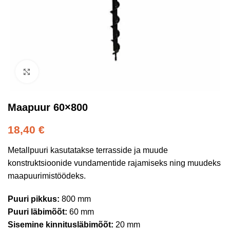
Kliki suurendamiseks
Maapuur 60×800
18,40
€
Metallpuuri kasutatakse terrasside ja muude
konstruktsioonide vundamentide rajamiseks ning muudeks
maapuurimistöödeks.
Puuri pikkus:
800 mm
Puuri läbimõõt:
60 mm
Sisemine kinnitusläbimõõt:
20 mm