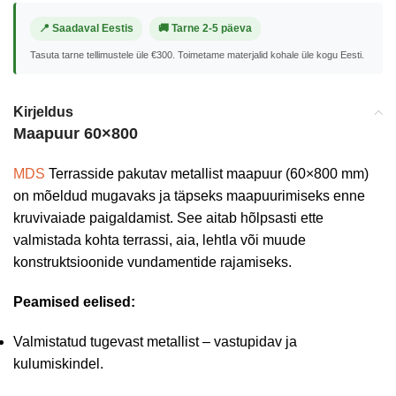
📍 Saadaval Eestis
🚚 Tarne 2-5 päeva
Tasuta tarne tellimustele üle €300. Toimetame materjalid kohale üle kogu Eesti.
Kirjeldus
Maapuur 60×800
MDS
Terrasside pakutav metallist maapuur (60×800 mm)
on mõeldud mugavaks ja täpseks maapuurimiseks enne
kruvivaiade paigaldamist. See aitab hõlpsasti ette
valmistada kohta terrassi, aia, lehtla või muude
konstruktsioonide vundamentide rajamiseks.
Peamised eelised:
Valmistatud tugevast metallist – vastupidav ja
kulumiskindel.