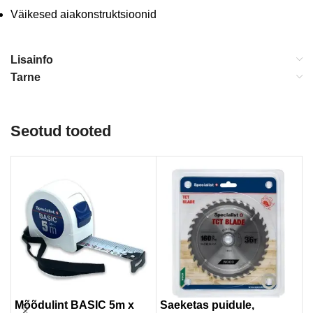
Väikesed aiakonstruktsioonid
Lisainfo
Tarne
Seotud tooted
Mõõdulint BASIC 5m x
Saeketas puidule,
T