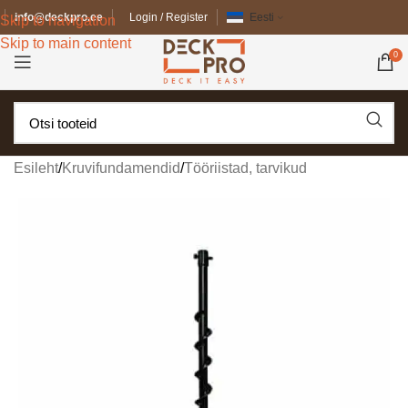
info@deckpro.ee
Login / Register
Eesti
Skip to navigation
Skip to main content
0
Esileht
/
Kruvifundamendid
/
Tööriistad, tarvikud