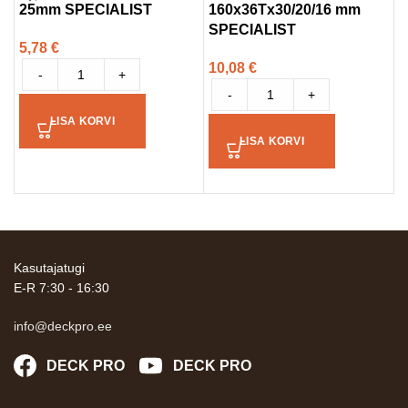
25mm SPECIALIST
160x36Tx30/20/16 mm
t
SPECIALIST
s
5,78
€
10,08
€
4
-
+
-
+
LISA KORVI
LISA KORVI
Kasutajatugi
E-R 7:30 - 16:30
info@deckpro.ee
DECK PRO
DECK PRO