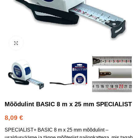
Kliki suurendamiseks
Mõõdulint BASIC 8 m x 25 mm SPECIALIST
8,09
€
SPECIALIST+ BASIC 8 m x 25 mm mõõdulint –
usaldusväärne ja täpne mõõteriist nailonkattega, mis tagab