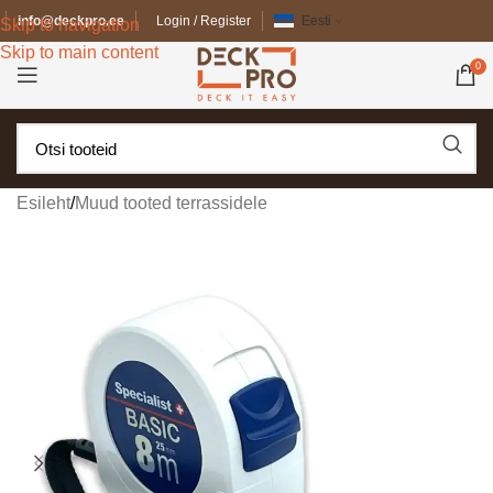
info@deckpro.ee
Login / Register
Eesti
Skip to navigation
Skip to main content
0
Esileht
/
Muud tooted terrassidele