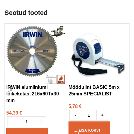
Seotud tooted
IRWIN alumiiniumi
Mõõdulint BASIC 5m x
T
lõikeketas, 216x60Tx30
25mm SPECIALIST
t
mm
s
5,78
€
54,39
€
4
-
+
-
+
LISA KORVI