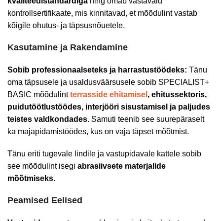
kvaliteedistandardiga
ning omab vastavaid
kontrollsertifikaate, mis kinnitavad, et mõõdulint vastab
kõigile ohutus- ja täpsusnõuetele.
Kasutamine ja Rakendamine
Sobib professionaalseteks ja harrastustöödeks:
Tänu
oma täpsusele ja usaldusväärsusele sobib SPECIALIST+
BASIC mõõdulint
terrasside ehitamisel
, ehitussektoris,
puidutöötlustöödes, interjööri sisustamisel ja paljudes
teistes valdkondades
. Samuti teenib see suurepäraselt
ka majapidamistöödes, kus on vaja täpset mõõtmist.
Tänu eriti tugevale lindile ja vastupidavale kattele sobib
see mõõdulint isegi
abrasiivsete materjalide
mõõtmiseks.
Peamised Eelised