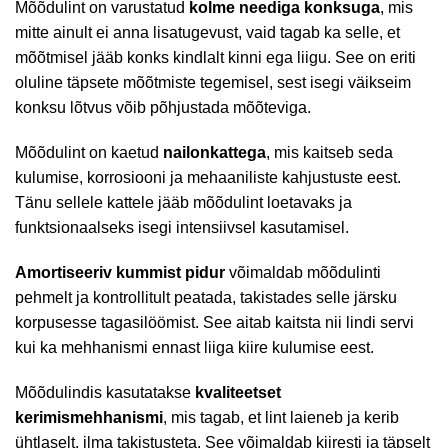
Mõõdulint on varustatud
kolme neediga konksuga
, mis
mitte ainult ei anna lisatugevust, vaid tagab ka selle, et
mõõtmisel jääb konks kindlalt kinni ega liigu. See on eriti
oluline täpsete mõõtmiste tegemisel, sest isegi väikseim
konksu lõtvus võib põhjustada mõõteviga.
Mõõdulint on kaetud
nailonkattega
, mis kaitseb seda
kulumise, korrosiooni ja mehaaniliste kahjustuste eest.
Tänu sellele kattele jääb mõõdulint loetavaks ja
funktsionaalseks isegi intensiivsel kasutamisel.
Amortiseeriv kummist pidur
võimaldab mõõdulinti
pehmelt ja kontrollitult peatada, takistades selle järsku
korpusesse tagasilöömist. See aitab kaitsta nii lindi servi
kui ka mehhanismi ennast liiga kiire kulumise eest.
Mõõdulindis kasutatakse
kvaliteetset
kerimismehhanismi
, mis tagab, et lint laieneb ja kerib
ühtlaselt, ilma takistusteta. See võimaldab kiiresti ja täpselt