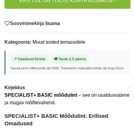
KAS TEIL ON TOOTE KOHTA KÜSIMUSI?
Soovinimekirja lisama
Kategooria:
Muud tooted terrassidele
📍 Saadaval Eestis
🚚 Tarne 2-5 päeva
Tasuta tarne tellimustele üle €300. Toimetame materjalid kohale üle kogu Eesti.
Kirjeldus
SPECIALIST+ BASIC mõõdulint
– see on usaldusväärne
ja mugav mõõtevahend.
SPECIALIST+ BASIC Mõõdulint. Erilised
Omadused