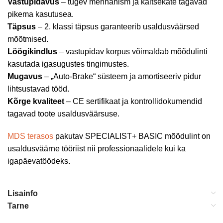
Vastupidavus
– tugev mehhanism ja kaitsekate tagavad
pikema kasutusea.
Täpsus
– 2. klassi täpsus garanteerib usaldusväärsed
mõõtmised.
Löögikindlus
– vastupidav korpus võimaldab mõõdulinti
kasutada igasugustes tingimustes.
Mugavus
– „Auto-Brake“ süsteem ja amortiseeriv pidur
lihtsustavad tööd.
Kõrge kvaliteet
– CE sertifikaat ja kontrollidokumendid
tagavad toote usaldusväärsuse.
MDS terasos
pakutav SPECIALIST+ BASIC mõõdulint on
usaldusväärne tööriist nii professionaalidele kui ka
igapäevatöödeks.
Lisainfo
Tarne