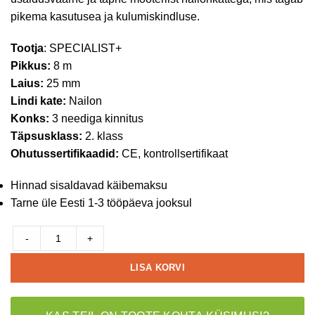
pikema kasutusea ja kulumiskindluse.
Tootja
: SPECIALIST+
Pikkus:
8 m
Laius:
25 mm
Lindi kate:
Nailon
Konks:
3 neediga kinnitus
Täpsusklass:
2. klass
Ohutussertifikaadid:
CE, kontrollsertifikaat
Hinnad sisaldavad käibemaksu
Tarne üle Eesti 1-3 tööpäeva jooksul
-
+
LISA KORVI