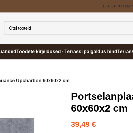
DECK PRO edasi
õuanded
Toodete kirjeldused
Terrassi paigaldus hind
Terras
pnuance Upcharbon 60x60x2 cm
Portselanpl
60x60x2 cm
39,49
€