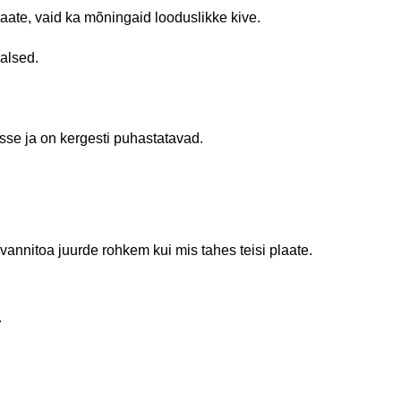
laate, vaid ka mõningaid looduslikke kive.
aalsed.
isse ja on kergesti puhastatavad.
vannitoa juurde rohkem kui mis tahes teisi plaate.
.