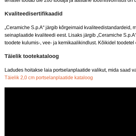
tehasel töötab üle 280 töötaja ja aastane tootmisvõimsus on
Kvaliteedisertifikaadid
„Ceramiche S.p.A“ järgib kõrgeimaid kvaliteedistandardeid, m
seinaplaatide kvaliteedi eest. Lisaks järgib „Ceramiche S.p.A
toodete kulumis-, vee- ja kemikaalikindlust. Kõikidel toodete
Täielik tootekataloog
Ladudes hoitakse laia portselanplaatide valikut, mida saad va
Täielik 2,0 cm portselanplaatide kataloog