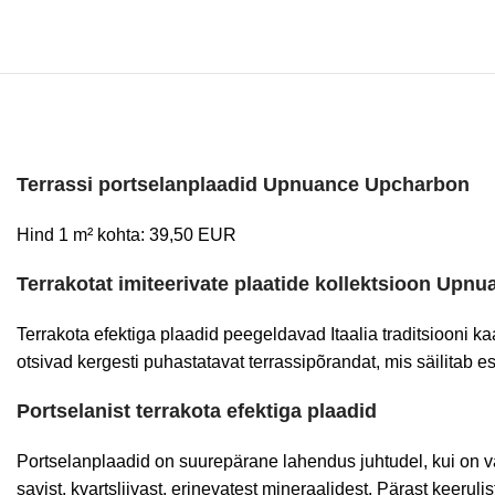
Terrassi portselanplaadid Upnuance Upcharbon
Hind 1 m² kohta: 39,50 EUR
Terrakotat imiteerivate plaatide kollektsioon Upnu
Terrakota efektiga plaadid peegeldavad Itaalia traditsiooni k
otsivad kergesti puhastatavat terrassipõrandat, mis säilitab es
Portselanist terrakota efektiga plaadid
Portselanplaadid on suurepärane lahendus juhtudel, kui on vaj
savist, kvartsliivast, erinevatest mineraalidest. Pärast keeruli