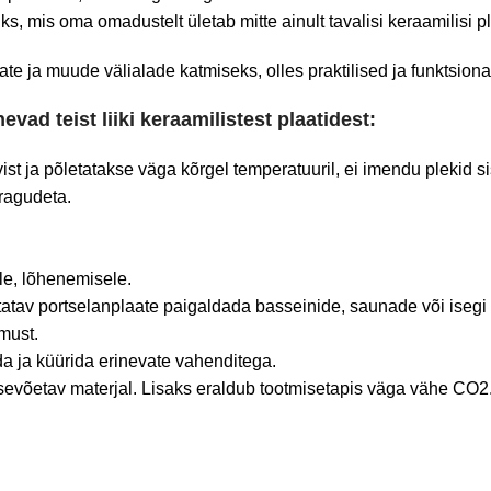
, mis oma omadustelt ületab mitte ainult tavalisi keraamilisi p
ate ja muude välialade katmiseks, olles praktilised ja funktsion
ad teist liiki keraamilistest plaatidest:
st ja põletatakse väga kõrgel temperatuuril, ei imendu plekid s
ragudeta.
ele, lõhenemisele.
itatav portselanplaate paigaldada basseinide, saunade või isegi 
must.
a ja küürida erinevate vahenditega.
ussevõetav materjal. Lisaks eraldub tootmisetapis väga vähe CO2