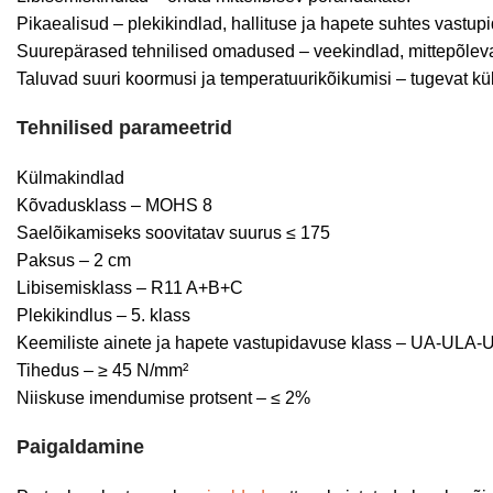
Pikaealisud – plekikindlad, hallituse ja hapete suhtes vastup
Suurepärased tehnilised omadused – veekindlad, mittepõlev
Taluvad suuri koormusi ja temperatuurikõikumisi – tugevat kül
Tehnilised parameetrid
Külmakindlad
Kõvadusklass – MOHS 8
Saelõikamiseks soovitatav suurus ≤ 175
Paksus – 2 cm
Libisemisklass – R11 A+B+C
Plekikindlus – 5. klass
Keemiliste ainete ja hapete vastupidavuse klass – UA-ULA
Tihedus – ≥ 45 N/mm²
Niiskuse imendumise protsent – ≤ 2%
Paigaldamine