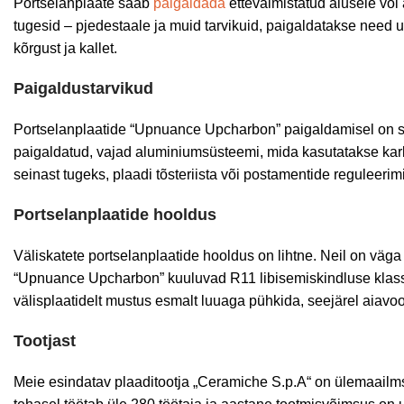
Portselanplaate saab
paigaldada
ettevalmistatud alusele või
tugesid – pjedestaale ja muid tarvikuid, paigaldatakse need u
kõrgust ja kallet.
Paigaldustarvikud
Portselanplaatide “Upnuance Upcharbon” paigaldamisel on su
paigaldatud, vajad aluminiumsüsteemi, mida kasutatakse karka
seinast tugeks, plaadi tõsteriista või postamentide reguleerimi
Portselanplaatide hooldus
Väliskatete portselanplaatide hooldus on lihtne. Neil on väg
“Upnuance Upcharbon” kuuluvad R11 libisemiskindluse klassi
välisplaatidelt mustus esmalt luuaga pühkida, seejärel aiav
Tootjast
Meie esindatav plaaditootja „Ceramiche S.p.A“ on ülemaailm