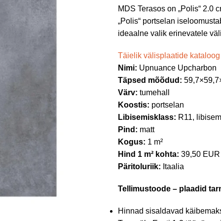
MDS Terasos on „Polis“ 2.0 cm
„Polis“ portselan iseloomustab
ideaalne valik erinevatele väl
Täielik välisplaatide kataloog
Nimi:
Upnuance Upcharbon
Täpsed mõõdud:
59,7×59,7
Värv:
tumehall
Koostis:
portselan
Libisemisklass:
R11, libisem
Pind:
matt
Kogus:
1 m²
Hind 1 m² kohta:
39,50 EUR
Päritoluriik:
Itaalia
Tellimustoode – plaadid tarn
Hinnad sisaldavad käibemak