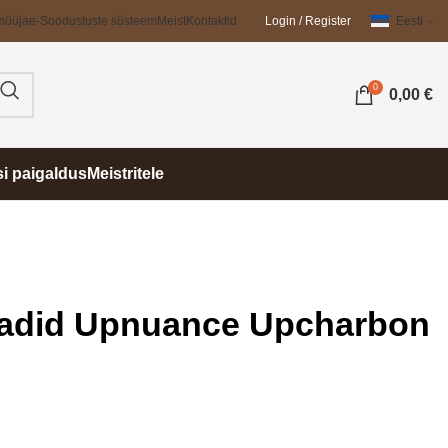
müüja
e-Soodustuste süsteem
Meist
Kontaktid
Login / Register
Eesti
0
0,00
€
si paigaldus
Meistritele
aadid Upnuance Upcharbon