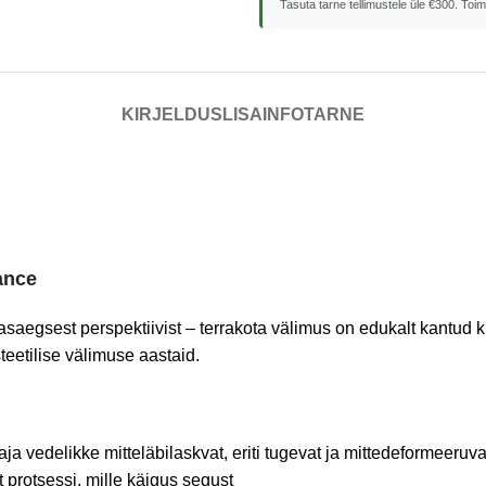
Tasuta tarne tellimustele üle €300. Toi
KIRJELDUS
LISAINFO
TARNE
ance
aasaegsest perspektiivist – terrakota välimus on edukalt kantud 
teetilise välimuse aastaid.
a vedelikke mitteläbilaskvat, eriti tugevat ja mittedeformeeruva
st protsessi, mille käigus segust