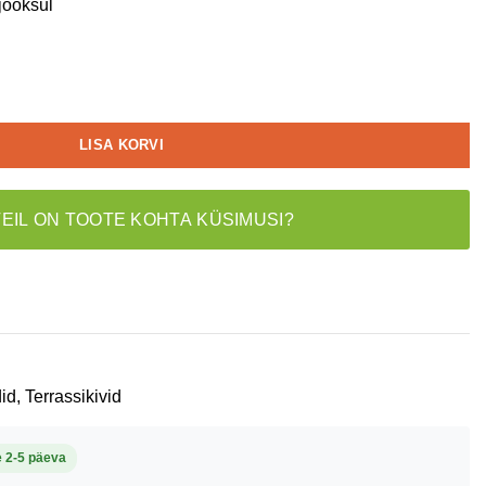
jooksul
LISA KORVI
TEIL ON TOOTE KOHTA KÜSIMUSI?
id
,
Terrassikivid
e 2-5 päeva