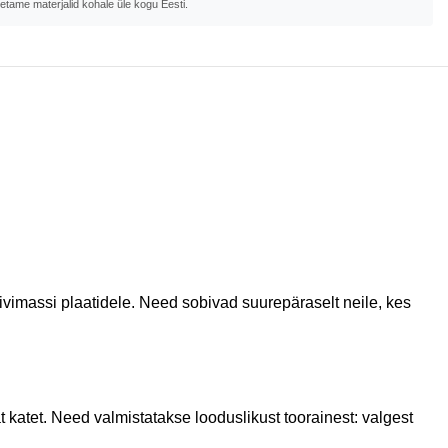
metame materjalid kohale üle kogu Eesti.
kivimassi plaatidele. Need sobivad suurepäraselt neile, kes
t katet. Need valmistatakse looduslikust toorainest: valgest