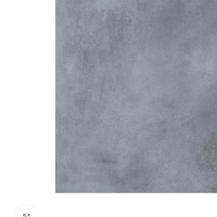
Kliki suurendamiseks