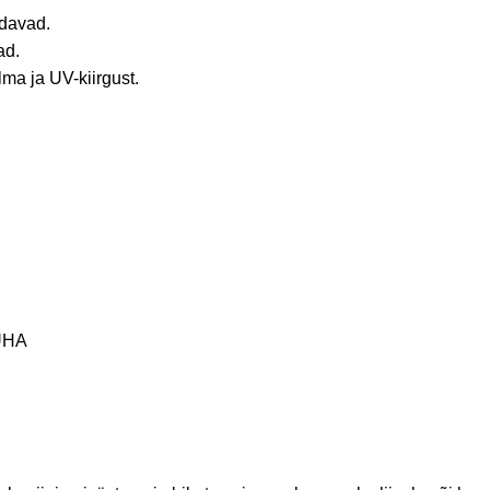
idavad.
ad.
ma ja UV-kiirgust.
-UHA