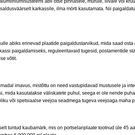
 alumiiniumisüsteemi abil otse pinnasele, murule, liivale või k
saldusväärselt karkassile, ilma mörti kasutamata. Nii paigaldat
lle abiks erinevad plaatide paigaldustarvikud, mida saad osta
ssi paigaldamiseks, reguleeritavaid tugesid, postamentide stab
se võtit.
a madal imavus, mistõttu on need vastupidavad mustusele ja inte
, mida kasutatakse väliskatete puhul, seega ei ole nende puha
ooliku või spetsiaalse veejoa seadmega tugeva veejoaga maha p
selt tuntud kaubamärk, mis on portselanplaate tootnud üle 45 