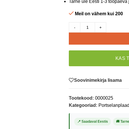
Tarne üle Eesti 1-3 tööpäeva 
Meil on vähem kui 200
-
+
KAS 
Soovinimekirja lisama
Tootekood:
0000025
Kategooriad:
Portselanplaad
📍 Saadaval Eestis
🚚 Tarn