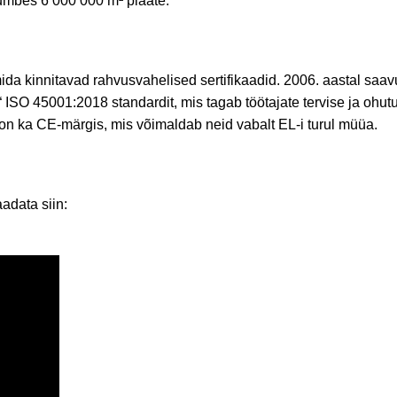
 umbes 6 000 000 m² plaate.
ida kinnitavad rahvusvahelised sertifikaadid. 2006. aastal saav
“ ISO 45001:2018 standardit, mis tagab töötajate tervise ja ohu
l on ka CE-märgis, mis võimaldab neid vabalt EL-i turul müüa.
adata siin: