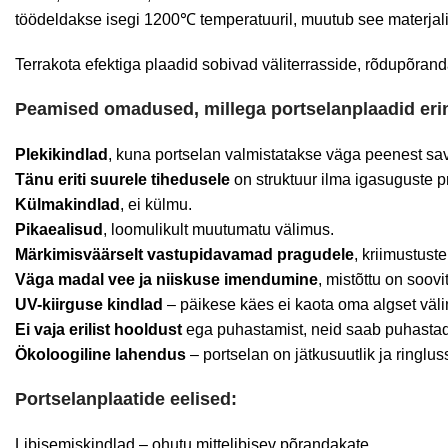
töödeldakse isegi 1200℃ temperatuuril, muutub see materjaliks
Terrakota efektiga plaadid sobivad väliterrasside, rõdupõrand
Peamised omadused, millega portselanplaadid erinev
Plekikindlad
, kuna portselan valmistatakse väga peenest savi
Tänu eriti suurele tihedusele
on struktuur ilma igasuguste p
Külmakindlad
, ei külmu.
Pikaealisud
, loomulikult muutumatu välimus.
Märkimisväärselt vastupidavamad pragudele
, kriimustust
Väga madal vee ja niiskuse imendumine
, mistõttu on soov
UV-kiirguse kindlad
– päikese käes ei kaota oma algset väli
Ei vaja erilist hooldust
ega puhastamist, neid saab puhastad
Ökoloogiline lahendus
– portselan on jätkusuutlik ja ringl
Portselanplaatide eelised:
Libisemiskindlad – ohutu mittelibisev põrandakate.