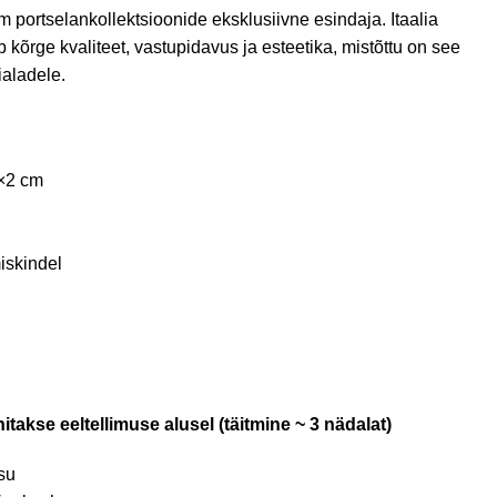
 portselankollektsioonide eksklusiivne esindaja. Itaalia
 kõrge kvaliteet, vastupidavus ja esteetika, mistõttu on see
ialadele.
×2 cm
iskindel
itakse eeltellimuse alusel (täitmine ~ 3 nädalat)
su