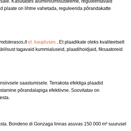
ruusale. Kasutades alumiiniumisüsteeme, reguleeritavaid
ud plaate on lihtne vahetada, reguleerida põrandakatte
mdsterasos.lt
el. kaupluses
. Et plaadikate oleks kvaliteetselt
iilsust tagavaid kummialuseid, plaadihoidjaid, fiksaatoreid
nsiivsele saastumisele. Terrakota efektiga plaadid
stamine põrandalapiga efektiivne. Soovitatav on
esta.
aasta. Bondeno di Gonzaga linnas asuvas 150 000 m² suurusel