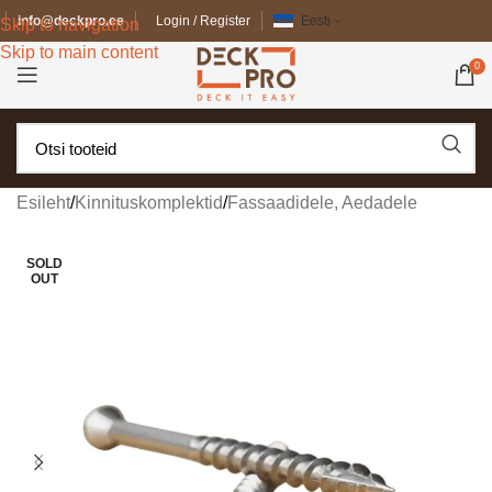
info@deckpro.ee
Login / Register
Eesti
Skip to navigation
Skip to main content
0
Esileht
/
Kinnituskomplektid
/
Fassaadidele, Aedadele
SOLD
OUT