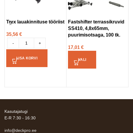
Trex lauakinnituse tööriist
Fastshifter terrassikruvid
O
SS410, 4,8x65mm,
G
35,56
€
puurimisotsaga, 100 tk.
3
-
+
17,01
€
LISA KORVI
VALI
Kasutajatugi
E-R 7:30 - 16:30
info@deckpro.ee