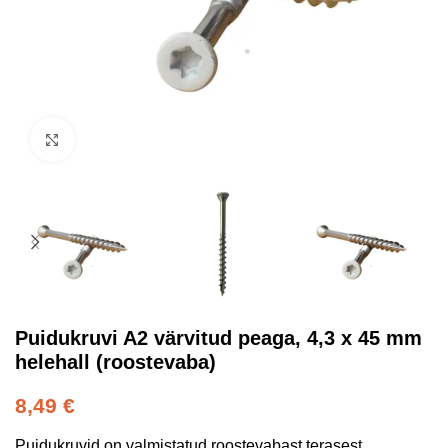
Kliki suurendamiseks
Puidukruvi A2 värvitud peaga, 4,3 x 45 mm
helehall (roostevaba)
8,49
€
Puidukruvid on valmistatud roostevabast terasest,