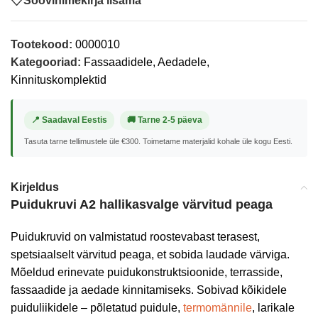
Soovinimekirja lisama
Tootekood:
0000010
Kategooriad:
Fassaadidele, Aedadele
,
Kinnituskomplektid
📍 Saadaval Eestis
🚚 Tarne 2-5 päeva
Tasuta tarne tellimustele üle €300. Toimetame materjalid kohale üle kogu Eesti.
Kirjeldus
Puidukruvi A2 hallikasvalge värvitud peaga
Puidukruvid on valmistatud roostevabast terasest,
spetsiaalselt värvitud peaga, et sobida laudade värviga.
Mõeldud erinevate puidukonstruktsioonide, terrasside,
fassaadide ja aedade kinnitamiseks. Sobivad kõikidele
puiduliikidele – põletatud puidule,
termomännile
, larikale