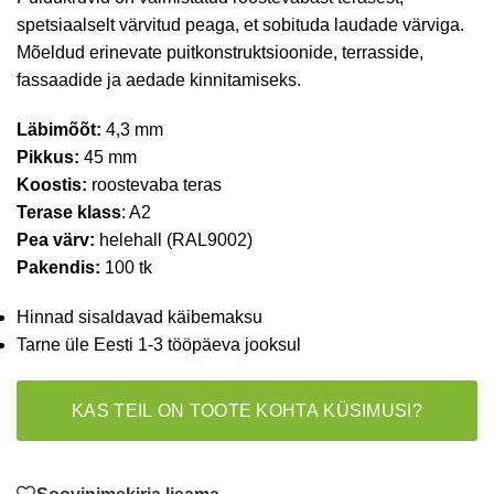
spetsiaalselt värvitud peaga, et sobituda laudade värviga.
Mõeldud erinevate puitkonstruktsioonide, terrasside,
fassaadide ja aedade kinnitamiseks.
Läbimõõt:
4,3 mm
Pikkus:
45 mm
Koostis:
roostevaba teras
Terase klass
: A2
Pea värv:
helehall (RAL9002)
Pakendis:
100 tk
Hinnad sisaldavad käibemaksu
Tarne üle Eesti 1-3 tööpäeva jooksul
KAS TEIL ON TOOTE KOHTA KÜSIMUSI?