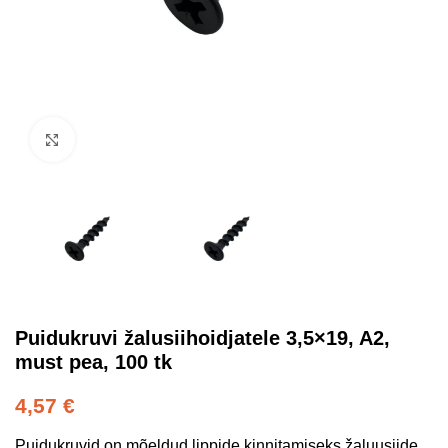
Kliki suurendamiseks
Puidukruvi žalusiihoidjatele 3,5×19, A2,
must pea, 100 tk
4,57
€
Puidukruvid on mõeldud lippide kinnitamiseks žaluusiide