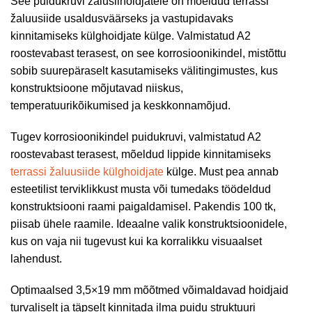
See puidukruvi žalusiihoidjatele on mõeldud terrassi
žaluusiide usaldusväärseks ja vastupidavaks
kinnitamiseks külghoidjate külge. Valmistatud A2
roostevabast terasest, on see korrosioonikindel, mistõttu
sobib suurepäraselt kasutamiseks välitingimustes, kus
konstruktsioone mõjutavad niiskus,
temperatuurikõikumised ja keskkonnamõjud.
Tugev korrosioonikindel puidukruvi, valmistatud A2
roostevabast terasest, mõeldud lippide kinnitamiseks
terrassi žaluusiide külghoidjate
külge. Must pea annab
esteetilist terviklikkust musta või tumedaks töödeldud
konstruktsiooni raami paigaldamisel. Pakendis 100 tk,
piisab ühele raamile. Ideaalne valik konstruktsioonidele,
kus on vaja nii tugevust kui ka korralikku visuaalset
lahendust.
Optimaalsed 3,5×19 mm mõõtmed võimaldavad hoidjaid
turvaliselt ja täpselt kinnitada ilma puidu struktuuri