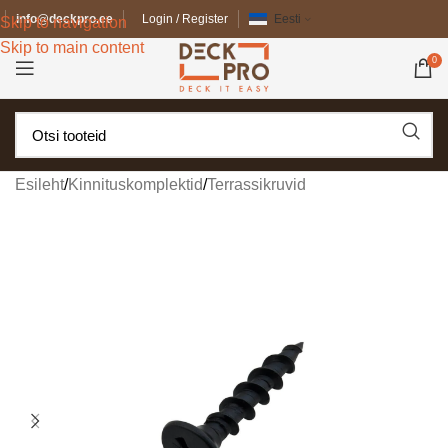
info@deckpro.ee
Login / Register
Eesti
Skip to navigation
Skip to main content
0
Esileht
/
Kinnituskomplektid
/
Terrassikruvid