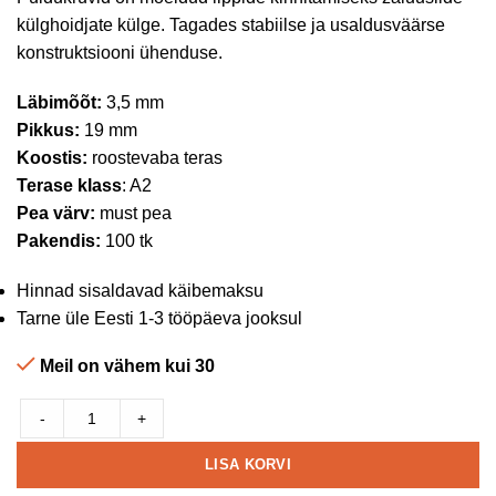
külghoidjate külge. Tagades stabiilse ja usaldusväärse
konstruktsiooni ühenduse.
Läbimõõt:
3,5 mm
Pikkus:
19 mm
Koostis:
roostevaba teras
Terase klass
: A2
Pea värv:
must pea
Pakendis:
100 tk
Hinnad sisaldavad käibemaksu
Tarne üle Eesti 1-3 tööpäeva jooksul
Meil on vähem kui 30
-
+
LISA KORVI