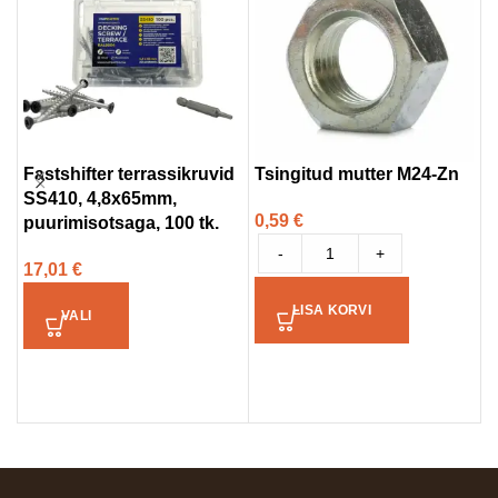
Fastshifter terrassikruvid
Tsingitud mutter M24-Zn
SS410, 4,8x65mm,
W
0,59
€
puurimisotsaga, 100 tk.
S
-
+
17,01
€
2
LISA KORVI
VALI