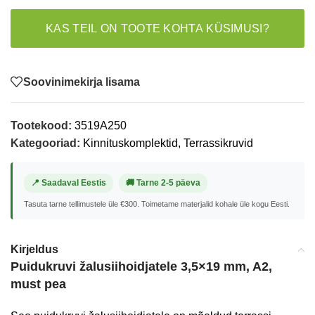
KAS TEIL ON TOOTE KOHTA KÜSIMUSI?
Soovinimekirja lisama
Tootekood:
3519A250
Kategooriad:
Kinnituskomplektid
,
Terrassikruvid
📍 Saadaval Eestis
🚚 Tarne 2-5 päeva
Tasuta tarne tellimustele üle €300. Toimetame materjalid kohale üle kogu Eesti.
Kirjeldus
Puidukruvi žalusiihoidjatele 3,5×19 mm, A2,
must pea