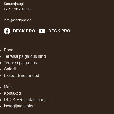
Kasutajatugi
E-R 7:30 - 16:30
info@deckpro.ee
DECK PRO
DECK PRO
Pood
Terrassi paigaldus hind
Terrassi paigaldus
Galerii
Eksperdi nõuanded
Meist
Kontaktid
DECK PRO edasimüüja
Isetegijate jaoks