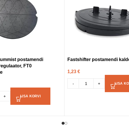
 kummist postamendi
Fastshifter postamendi kald
regulaator, FT0
1,23
€
le
-
+
LISA KO
+
LISA KORVI