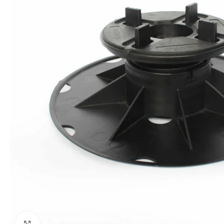
Kliki suurendamiseks