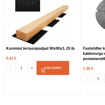
Kummist terrassipadjad 90x90x3, 25 tk.
Fastshifter
kaldenurga 
8,41
€
postamendi
-
+
LISA KORVI
1,38
€
-