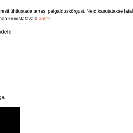
sti ühtlustada terrasi paigalduskõrgust. Neid kasutatakse laial
tada kruvistatavaid
poste
.
idele
ga.