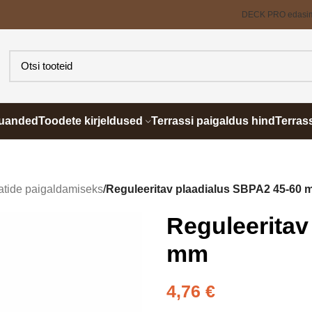
DECK PRO edasi
õuanded
Toodete kirjeldused
Terrassi paigaldus hind
Terras
atide paigaldamiseks
/
Reguleeritav plaadialus SBPA2 45-60
Reguleeritav
mm
4,76
€