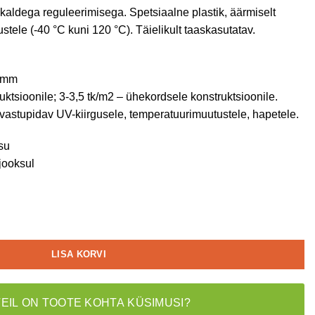
kaldega reguleerimisega. Spetsiaalne plastik, äärmiselt
tele (-40 °C kuni 120 °C). Täielikult taaskasutatav.
 mm
uktsioonile; 3-3,5 tk/m2 – ühekordsele konstruktsioonile.
 vastupidav UV-kiirgusele, temperatuurimuutustele, hapetele.
su
jooksul
LISA KORVI
TEIL ON TOOTE KOHTA KÜSIMUSI?