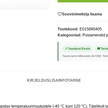
Soovinimekirja lisama
Tootekood:
E015890405
Kategooriad:
Postamendid p
📍 Saadaval Eestis
🚚 Tarn
Tasuta tarne tellimustele üle €300. Toi
KIRJELDUS
LISAINFO
TARNE
pidav temperatuurimuutustele (-40 °C kuni 120 °C). Täielikult t