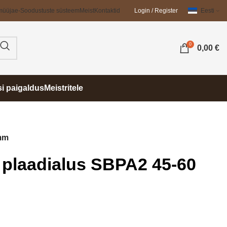
müüja
e-Soodustuste süsteem
Meist
Kontaktid
Login / Register
Eesti
0
0,00
€
si paigaldus
Meistritele
 mm
 plaadialus SBPA2 45-60