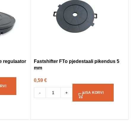
e regulaator
Fastshifter FTo pjedestaali pikendus 5
mm
0,59
€
RVI
-
+
LISA KORVI