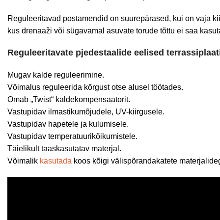
Reguleeritavad postamendid on suurepärased, kui on vaja kiire
kus drenaaži või sügavamal asuvate torude tõttu ei saa kasu
Reguleeritavate pjedestaalide eelised terrassiplaat
Mugav kalde reguleerimine.
Võimalus reguleerida kõrgust otse alusel töötades.
Omab „Twist“ kaldekompensaatorit.
Vastupidav ilmastikumõjudele, UV-kiirgusele.
Vastupidav hapetele ja kulumisele.
Vastupidav temperatuurikõikumistele.
Täielikult taaskasutatav materjal.
Võimalik
kasutada
koos kõigi välispõrandakatete materjalide