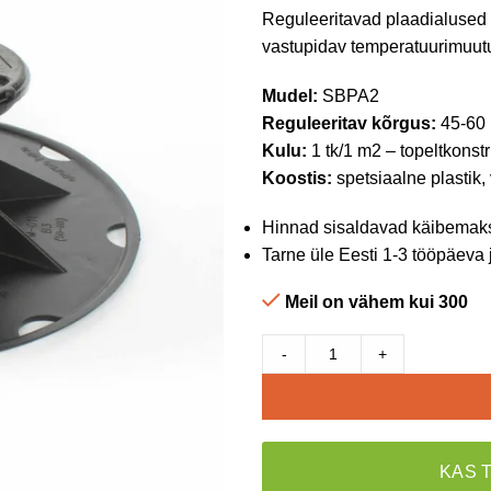
Reguleeritavad plaadialused 
vastupidav temperatuurimuutus
Mudel:
SBPA2
Reguleeritav kõrgus:
45-60
Kulu:
1 tk/1 m2 – topeltkonstr
Koostis:
spetsiaalne plastik,
Hinnad sisaldavad käibemak
Tarne üle Eesti 1-3 tööpäeva 
Meil on vähem kui 300
-
+
KAS 