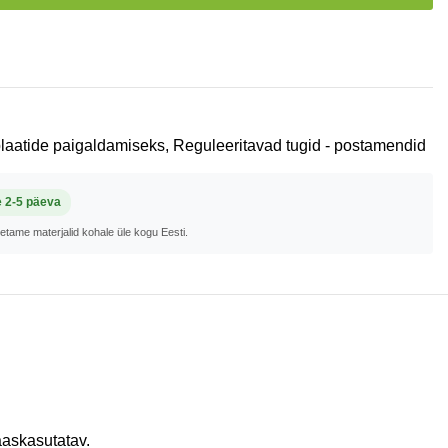
laatide paigaldamiseks
,
Reguleeritavad tugid - postamendid
e 2-5 päeva
metame materjalid kohale üle kogu Eesti.
aaskasutatav.