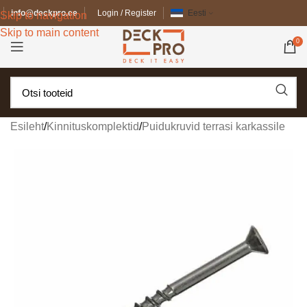
info@deckpro.ee
Login / Register
Eesti
Skip to navigation
Skip to main content
0
Esileht
/
Kinnituskomplektid
/
Puidukruvid terrasi karkassile