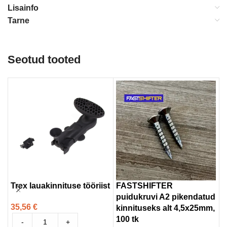
Lisainfo
Tarne
Seotud tooted
Trex lauakinnituse tööriist
FASTSHIFTER
F
puidukruvi A2 pikendatud
t
35,56
€
kinnituseks alt 4,5x25mm,
v
100 tk
-
+