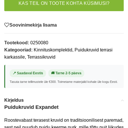
KAS TEIL ON TOOTE KOHTA KÜSIMUSI?
Soovinimekirja lisama
Tootekood:
0250080
Kategooriad:
Kinnituskomplektid
,
Puidukruvid terrasi
karkassile
,
Terrassikruvid
📍 Saadaval Eestis
🚚 Tarne 2-5 päeva
Tasuta tarne tellimustele üle €300. Toimetame materjalid kohale üle kogu Eesti.
Kirjeldus
Puidukruvid Expandet
Roostevabast terasest kruvid on traditsioonilisest paremad,
sest neil puudub puidu keerme nurk, mille tõttu puit liikudes