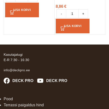
1
8,86
€
LISA KORVI
-
+
LISA KORVI
Kasutajatugi
E-R 7:30 - 16:30
info@deckpro.ee
DECK PRO
DECK PRO
Pood
Terrassi paigaldus hind