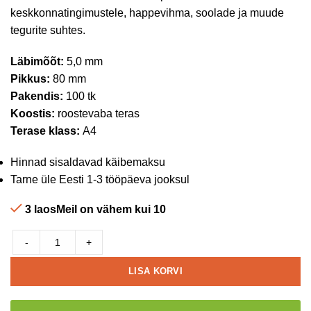
keskkonnatingimustele, happevihma, soolade ja muude
tegurite suhtes.
Läbimõõt:
5,0 mm
Pikkus:
80 mm
Pakendis:
100 tk
Koostis:
roostevaba teras
Terase klass:
A4
Hinnad sisaldavad käibemaksu
Tarne üle Eesti 1-3 tööpäeva jooksul
3 laosMeil on vähem kui 10
-
+
LISA KORVI