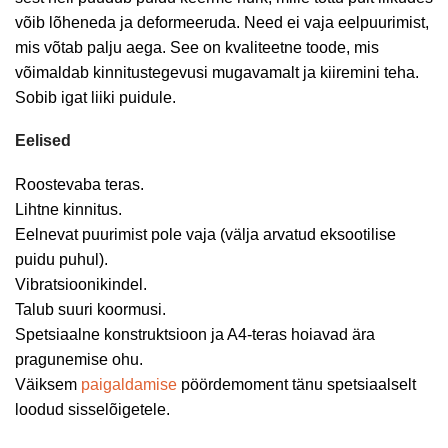
võib lõheneda ja deformeeruda. Need ei vaja eelpuurimist,
mis võtab palju aega. See on kvaliteetne toode, mis
võimaldab kinnitustegevusi mugavamalt ja kiiremini teha.
Sobib igat liiki puidule.
Eelised
Roostevaba teras.
Lihtne kinnitus.
Eelnevat puurimist pole vaja (välja arvatud eksootilise
puidu puhul).
Vibratsioonikindel.
Talub suuri koormusi.
Spetsiaalne konstruktsioon ja A4-teras hoiavad ära
pragunemise ohu.
Väiksem
paigaldamise
pöördemoment tänu spetsiaalselt
loodud sisselõigetele.