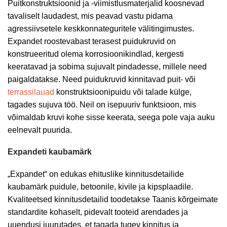
Puitkonstruktsioonid ja -viimistlusmaterjalid koosnevad
tavaliselt laudadest, mis peavad vastu pidama
agressiivsetele keskkonnateguritele välitingimustes.
Expandet roostevabast terasest puidukruvid on
konstrueeritud olema korrosioonikindlad, kergesti
keeratavad ja sobima sujuvalt pindadesse, millele need
paigaldatakse. Need puidukruvid kinnitavad puit- või
terrassilauad
konstruktsioonipuidu või talade külge,
tagades sujuva töö. Neil on isepuuriv funktsioon, mis
võimaldab kruvi kohe sisse keerata, seega pole vaja auku
eelnevalt puurida.
Expandeti
kaubamärk
„Expandet“ on edukas ehituslike kinnitusdetailide
kaubamärk puidule, betoonile, kivile ja kipsplaadile.
Kvaliteetsed kinnitusdetailid toodetakse Taanis kõrgeimate
standardite kohaselt, pidevalt tooteid arendades ja
uuendusi juurutades, et tagada tugev kinnitus ja