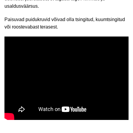
usaldusväärsus.
Paisuvad puidukruvid võivad olla tsingitud, kuumtsingitud
või roostevabast terasest.