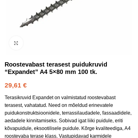
Kliki suurendamiseks
Roostevabast terasest puidukruvid
“Expandet” A4 5×80 mm 100 tk.
29,61
€
Terasikruvid Expandet on valmistatud roostevabast
terasest, vahatatud. Need on mõeldud erinevatele
puidukonstruktsioonidele, terrassilaudadele, fassaadidele,
aedadele kinnitamiseks. Sobivad igat liiki puidule, eriti
kõvapuidule, eksootilisele puidule. Kõrge kvaliteediga, A4
roostevaba terase klass. Vastupidavad karmidele