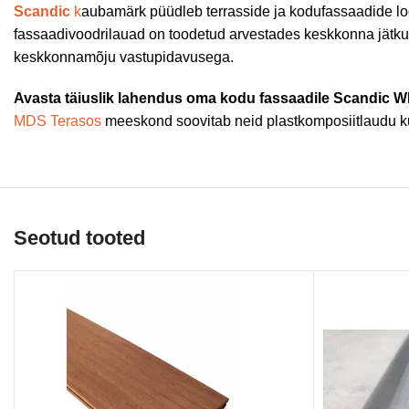
Scandic
k
aubamärk püüdleb terrasside ja kodufassaadide loom
fassaadivoodrilauad on toodetud arvestades keskkonna jätkus
keskkonnamõju vastupidavusega.
Avasta täiuslik lahendus oma kodu fassaadile Scandic WP
MDS Terasos
meeskond soovitab neid plastkomposiitlaudu kui
Seotud tooted