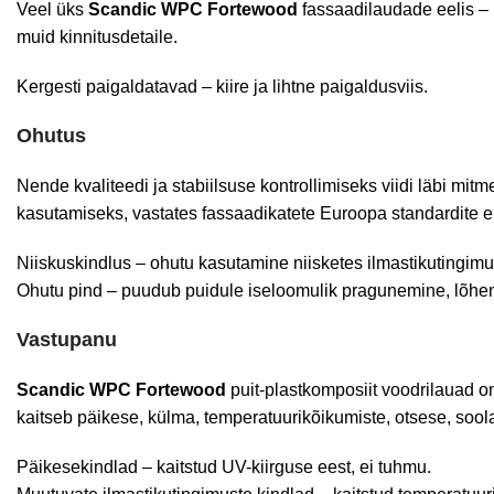
Veel üks
Scandic WPC Fortewood
fassaadilaudade eelis – k
muid kinnitusdetaile.
Kergesti paigaldatavad – kiire ja lihtne paigaldusviis.
Ohutus
Nende kvaliteedi ja stabiilsuse kontrollimiseks viidi läbi mit
kasutamiseks, vastates fassaadikatete Euroopa standardite e
Niiskuskindlus – ohutu kasutamine niisketes ilmastikutingimu
Ohutu pind – puudub puidule iseloomulik pragunemine, lõhen
Vastupanu
Scandic WPC
Fortewood
puit-plastkomposiit voodrilauad o
kaitseb päikese, külma, temperatuurikõikumiste, otsese, soola
Päikesekindlad – kaitstud UV-kiirguse eest, ei tuhmu.