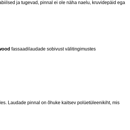
abiilsed ja tugevad, pinnal ei ole näha naelu, kruvidepäid ega
wood
fassaadilaudade sobivust välitingimustes
des. Laudade pinnal on õhuke kaitsev polüetüleenikiht, mis