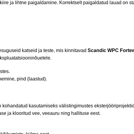
iire ja lihtne paigaldamine. Korrektselt paigaldatud lauad on st
mesuguseid katseid ja teste, mis kinnitavad
Scandic WPC
Forte
kspluatatsiooninõuetele.
stes.
emine, pind (laastud).
n kohandatud kasutamiseks välistingimustes eksterjööriprojekti
se ja klooritud vee, veeauru ning hallituse eest.