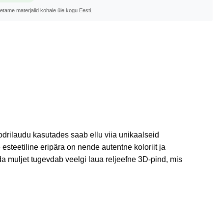
metame materjalid kohale üle kogu Eesti.
voodrilaudu kasutades saab ellu viia unikaalseid
teetiline eripära on nende autentne koloriit ja
 muljet tugevdab veelgi laua reljeefne 3D-pind, mis