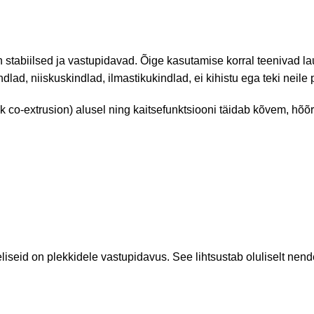
n stabiilsed ja vastupidavad. Õige kasutamise korral teenivad 
ad, niiskuskindlad, ilmastikukindlad, ei kihistu ega teki neile
 co-extrusion) alusel ning kaitsefunktsiooni täidab kõvem, hõõr
iseid on plekkidele vastupidavus. See lihtsustab oluliselt nende