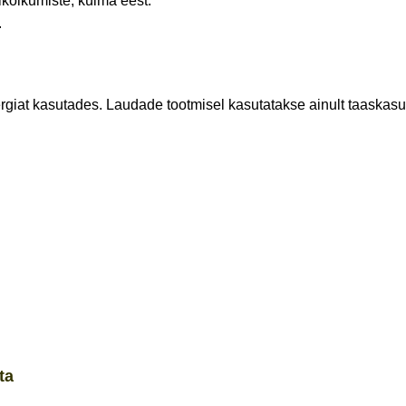
ikõikumiste, külma eest.
.
at kasutades. Laudade tootmisel kasutatakse ainult taaskasut
ta