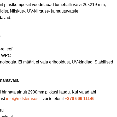
it-plastkomposiit voodrilauad tumehalli värvi 26×219 mm,
idist. Niiskus-, UV-kiirguse- ja muutuvatele
davad.
m
reljeef
it WPC
oloogia. Ei määri, ei vaja erihooldust, UV-kindlad. Stabiilsed
 nähtavast.
d hinnata ainult 2900mm pikkusi laudu. Kui vajad abi
dust
info@mdsterasos.lt
või telefonil
+370 666 11146
su
jooksul