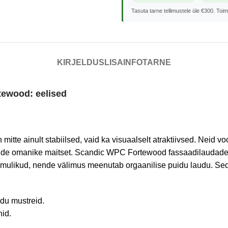
Tasuta tarne tellimustele üle €300. Toi
KIRJELDUS
LISAINFO
TARNE
tewood
: eelised
 mitte ainult stabiilsed, vaid ka visuaalselt atraktiivsed. Neid 
tide omanike maitset. Scandic WPC Fortewood fassaadilaudade es
omulikud, nende välimus meenutab orgaanilise puidu laudu. Seda
du mustreid.
nid.