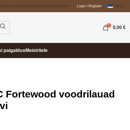
müüja
e-Soodustuste süsteem
Meist
Kontaktid
Login / Register
Eesti
0
0,00
€
si paigaldus
Meistritele
 Fortewood voodrilauad
vi