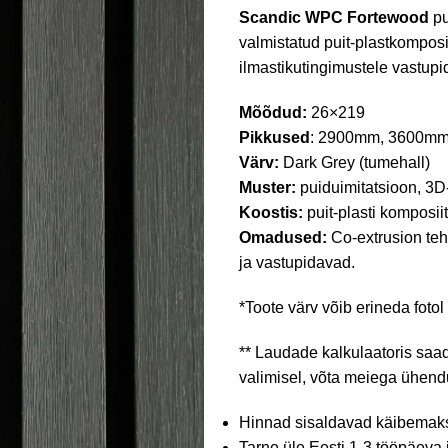
Scandic WPC
Fortewood
pu
valmistatud puit-plastkomposi
ilmastikutingimustele vastupi
Mõõdud:
26×219
Pikkused
: 2900mm, 3600m
Värv:
Dark Grey (tumehall)
Muster:
puiduimitatsioon, 3D-
Koostis:
puit-plasti komposi
Omadused:
Co-extrusion tehn
ja vastupidavad.
*Toote värv võib erineda fotol
** Laudade kalkulaatoris saa
valimisel, võta meiega ühen
Hinnad sisaldavad käibemak
Tarne üle Eesti 1-3 tööpäeva 