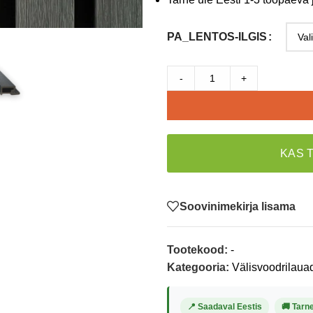
PA_LENTOS-ILGIS
-
+
KAS 
Soovinimekirja lisama
Tootekood:
-
Kategooria:
Välisvoodrilaua
📍 Saadaval Eestis
🚚 Tarn