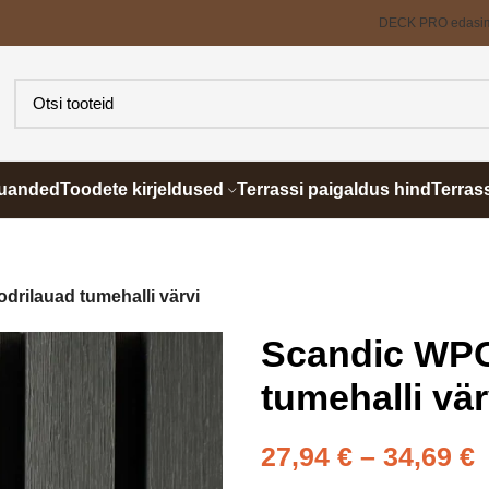
DECK PRO edasi
õuanded
Toodete kirjeldused
Terrassi paigaldus hind
Terras
rilauad tumehalli värvi
Scandic WPC
tumehalli vär
27,94
€
–
34,69
€