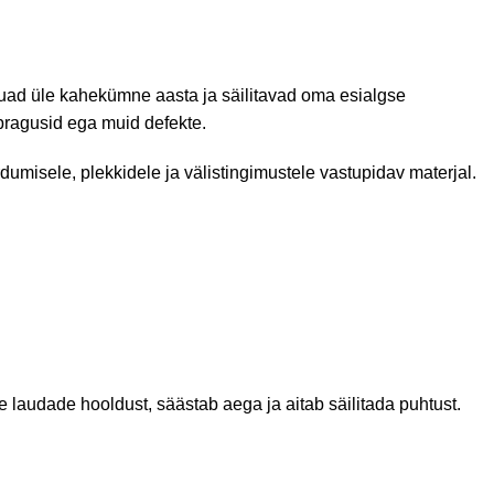
lauad üle kahekümne aasta ja säilitavad oma esialgse
 pragusid ega muid defekte.
dumisele, plekkidele ja välistingimustele vastupidav materjal.
 laudade hooldust, säästab aega ja aitab säilitada puhtust.