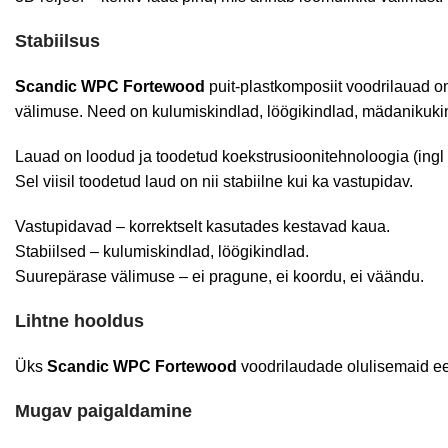
Stabiilsus
Scandic WPC
Fortewood
puit-plastkomposiit voodrilauad o
välimuse. Need on kulumiskindlad, löögikindlad, mädanikukindl
Lauad on loodud ja toodetud koekstrusioonitehnoloogia (ingl k
Sel viisil toodetud laud on nii stabiilne kui ka vastupidav.
Vastupidavad – korrektselt kasutades kestavad kaua.
Stabiilsed – kulumiskindlad, löögikindlad.
Suurepärase välimuse – ei pragune, ei koordu, ei väändu.
Lihtne hooldus
Üks
Scandic WPC
Fortewood
voodrilaudade olulisemaid eel
Mugav paigaldamine