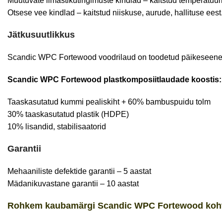
Muutuvate ilmastikutingimuste kindlad – kaitstud temperatuur
Otsese vee kindlad – kaitstud niiskuse, aurude, hallituse eest
Jätkusuutlikkus
Scandic WPC Fortewood voodrilaud on toodetud päikeseenergi
Scandic WPC Fortewood plastkomposiitlaudade koostis:
Taaskasutatud kummi pealiskiht + 60% bambuspuidu tolm
30% taaskasutatud plastik (HDPE)
10% lisandid, stabilisaatorid
Garantii
Mehaaniliste defektide garantii – 5 aastat
Mädanikuvastane garantii – 10 aastat
Rohkem kaubamärgi Scandic WPC
Fortewood
koh