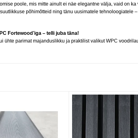
ise poole, mis mitte ainult ei näe elegantne välja, vaid on ka
uutlikkuse põhimõtteid ning tänu uusimatele tehnoloogiatele –
C Fortewood’iga – telli juba täna!
 ühte parimat majanduslikku ja praktilist valikut WPC voodril