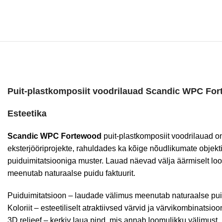
Puit-plastkomposiit voodrilauad Scandic WPC
For
Esteetika
Scandic WPC
Fortewood
puit-plastkomposiit voodrilauad on
eksterjööriprojekte, rahuldades ka kõige nõudlikumate objek
puiduimitatsiooniga muster. Lauad näevad välja äärmiselt lo
meenutab naturaalse puidu faktuurit.
Puiduimitatsioon – laudade välimus meenutab naturaalse pui
Koloriit – esteetiliselt atraktiivsed värvid ja värvikombinatsioo
3D reljeef – kerkiv laua pind, mis annab loomulikku välimust.