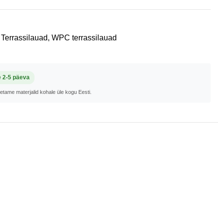
Terrassilauad
,
WPC terrassilauad
e 2-5 päeva
metame materjalid kohale üle kogu Eesti.