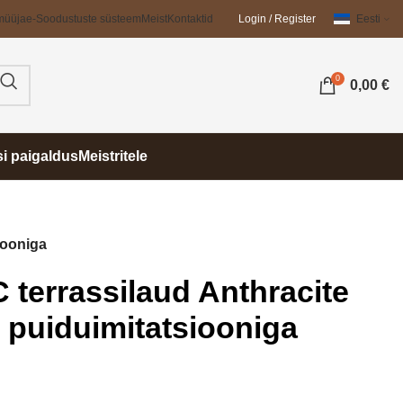
müüja
e-Soodustuste süsteem
Meist
Kontaktid
Login / Register
Eesti
0
0,00
€
si paigaldus
Meistritele
iooniga
terrassilaud Anthracite
 puiduimitatsiooniga