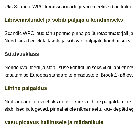
Üks Scandic WPC terrassilaudade peamisi eeliseid on lihtne ho
Libisemiskindel ja sobib paljajalu kõndimiseks
Scandic WPC laud tänu pehme pinna polüuretaanmaterjali ja pu
Need lauad ei tekita laaste ja sobivad paljajalu kõndimiseks.
Süttivusklass
Nende kvaliteedi ja stabiilsuse kontrollimiseks viidi läbi er
kasutamise Euroopa standardite omadustele.
Broof(t1)
põlevu
Lihtne paigaldus
Neil laudadel on veel üks eelis – kiire ja lihtne paigaldamin
stabiilsed ja tugevad, pinnal ei ole näha naelu, kruvidepäid e
Vastupidavus hallitusele ja mädanikule