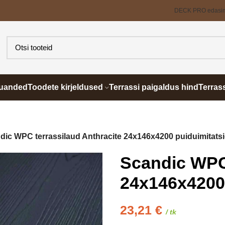
DECK PRO edasi
õuanded
Toodete kirjeldused
Terrassi paigaldus hind
Terras
dic WPC terrassilaud Anthracite 24x146x4200 puiduimitats
Scandic WPC 
24x146x4200
23,21
€
/ tk