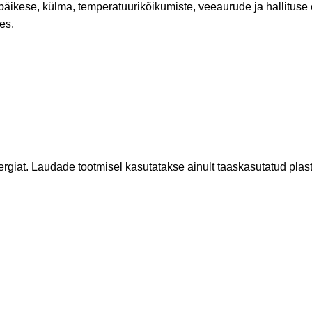
 päikese, külma, temperatuurikõikumiste, veeaurude ja hallitus
es.
giat. Laudade tootmisel kasutatakse ainult taaskasutatud plas