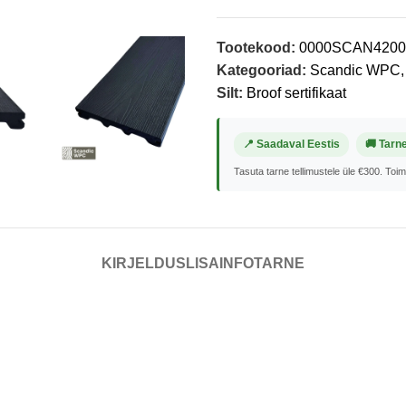
Tootekood:
0000SCAN4200
Kategooriad:
Scandic WPC
,
Silt:
Broof sertifikaat
📍 Saadaval Eestis
🚚 Tarn
Tasuta tarne tellimustele üle €300. Toi
KIRJELDUS
LISAINFO
TARNE