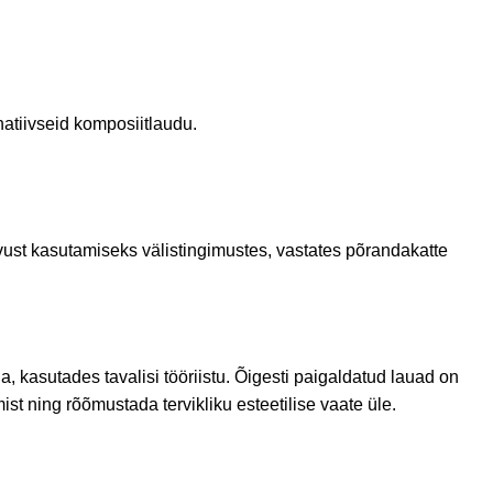
atiivseid komposiitlaudu.
ivust kasutamiseks välistingimustes, vastates põrandakatte
 kasutades tavalisi tööriistu. Õigesti paigaldatud lauad on
st ning rõõmustada tervikliku esteetilise vaate üle.