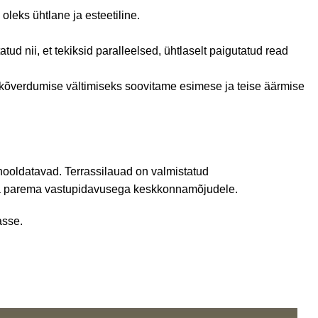
leks ühtlane ja esteetiline.
ud nii, et tekiksid paralleelsed, ühtlaselt paigutatud read
kõverdumise vältimiseks soovitame esimese ja teise äärmise
 hooldatavad. Terrassilauad on valmistatud
 ja parema vastupidavusega keskkonnamõjudele.
asse.