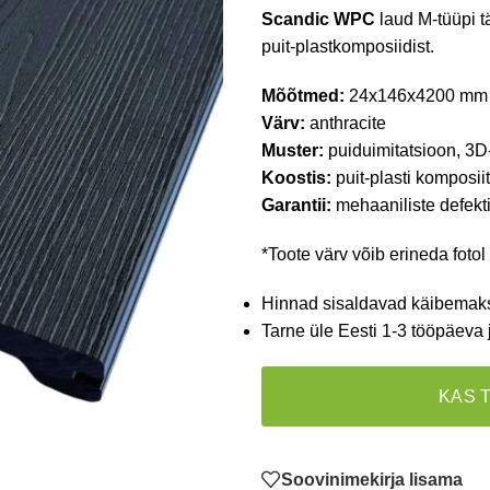
Scandic
WPC
laud M-tüüpi t
puit-plastkomposiidist.
Mõõtmed:
24x146x4200 mm
Värv:
anthracite
Muster:
puiduimitatsioon, 3D-
Koostis:
puit-plasti komposi
Garantii:
mehaaniliste defekti
*Toote värv võib erineda fotol
Hinnad sisaldavad käibemak
Tarne üle Eesti 1-3 tööpäeva 
KAS 
Soovinimekirja lisama