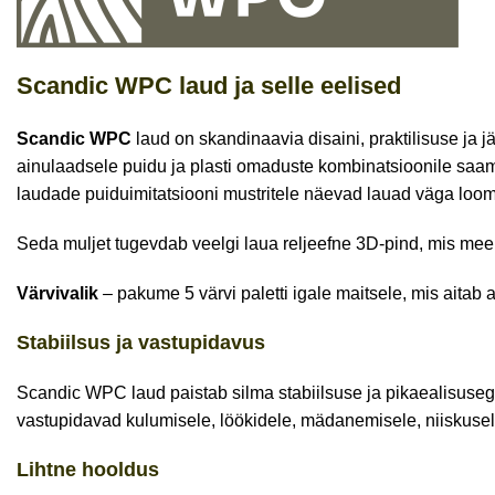
Scandic WPC laud ja selle eelised
Scandic WPC
laud on skandinaavia disaini, praktilisuse ja 
ainulaadsele puidu ja plasti omaduste kombinatsioonile saam
laudade puiduimitatsiooni mustritele näevad lauad väga loom
Seda muljet tugevdab veelgi laua reljeefne 3D-pind, mis meen
Värvivalik
– pakume 5 värvi paletti igale maitsele, mis aitab
Stabiilsus ja vastupidavus
Scandic WPC laud paistab silma stabiilsuse ja pikaealisuseg
vastupidavad kulumisele, löökidele, mädanemisele, niiskusele,
Lihtne hooldus