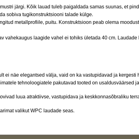
ri järgi. Kõik lauad tuleb paigaldada samas suunas, et pind o
da sobiva tugikonstruktsiooni talade külge.
gitud metallprofiile, puitu. Konstruktsioon peab olema moodustat
v vahekaugus laagide vahel ei tohiks ületada 40 cm. Laudade 
t ei näe elegantsed välja, vaid on ka vastupidavad ja kergesti
simatele tehnoloogiatele pakutavad tooted on usaldusväärsed
soovivad luua atraktiivse, vastupidava ja keskkonnasõbraliku terr
parimat valikut WPC laudade seas.