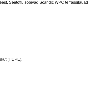
e eest. Seetõttu sobivad Scandic WPC terrassilauad
tikut (HDPE).