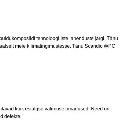
 puidukomposiidi tehnoloogiliste lahenduste järgi. Tänu
deaalselt meie kliimatingimustesse. Tänu Scandic WPC
ilitavad kõik esialgse välimuse omadused. Need on
id defekte.