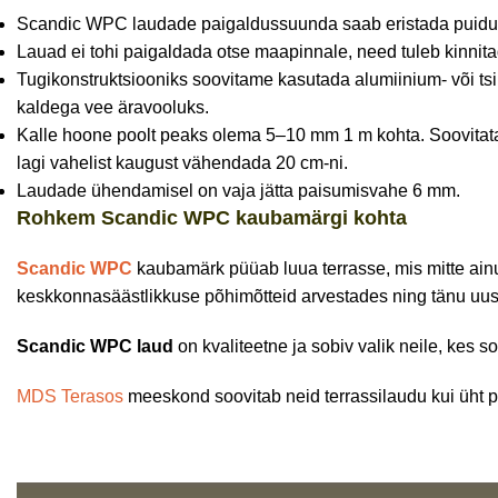
Scandic WPC laudade paigaldussuunda saab eristada puidumust
Lauad ei tohi paigaldada otse maapinnale, need tuleb kinnita
Tugikonstruktsiooniks soovitame kasutada alumiinium- või tsin
kaldega vee äravooluks.
Kalle hoone poolt peaks olema 5–10 mm 1 m kohta. Soovitata
lagi vahelist kaugust vähendada 20 cm-ni.
Laudade ühendamisel on vaja jätta paisumisvahe 6 mm.
Rohkem Scandic WPC kaubamärgi kohta
Scandic WPC
kaubamärk püüab luua terrasse, mis mitte ainul
keskkonnasäästlikkuse põhimõtteid arvestades ning tänu uu
Scandic WPC laud
on kvaliteetne ja sobiv valik neile, kes 
MDS Terasos
meeskond soovitab neid terrassilaudu kui üht 