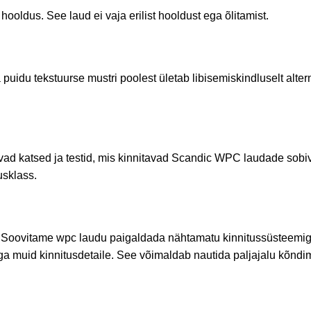
oldus. See laud ei vaja erilist hooldust ega õlitamist.
idu tekstuurse mustri poolest ületab libisemiskindluselt altern
inevad katsed ja testid, mis kinnitavad Scandic WPC laudade sob
sklass.
e. Soovitame wpc laudu paigaldada nähtamatu kinnitussüsteemiga,
ga muid kinnitusdetaile. See võimaldab nautida paljajalu kõndimi