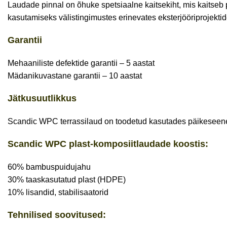
Laudade pinnal on õhuke spetsiaalne kaitsekiht, mis kaitseb
kasutamiseks välistingimustes erinevates eksterjööriprojektid
Garantii
Mehaaniliste defektide garantii – 5 aastat
Mädanikuvastane garantii – 10 aastat
Jätkusuutlikkus
Scandic WPC terrassilaud on toodetud kasutades päikeseener
Scandic WPC plast-komposiitlaudade koostis:
60% bambuspuidujahu
30% taaskasutatud plast (HDPE)
10% lisandid, stabilisaatorid
Tehnilised soovitused: