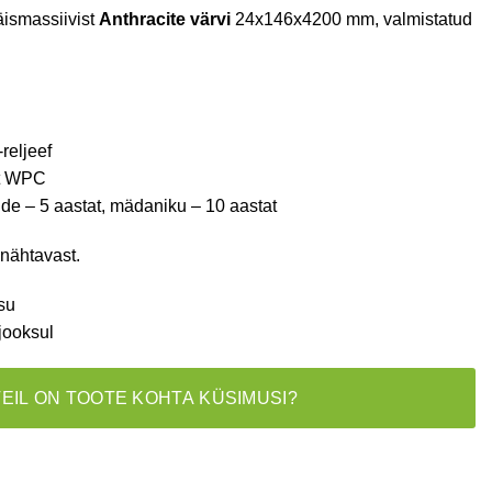
äismassiivist
Anthracite värvi
24x146x4200 mm, valmistatud
reljeef
it WPC
de – 5 aastat, mädaniku – 10 aastat
 nähtavast.
su
jooksul
TEIL ON TOOTE KOHTA KÜSIMUSI?