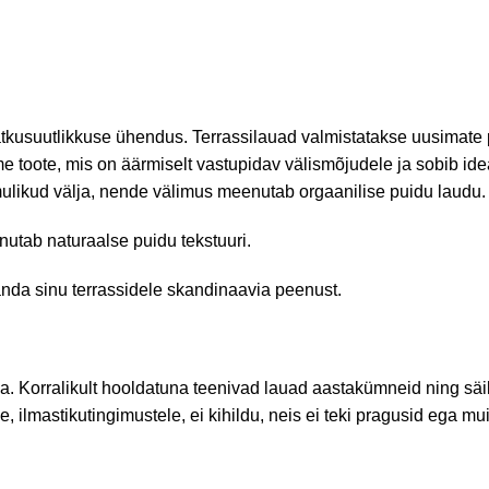
jätkusuutlikkuse ühendus. Terrassilauad valmistatakse uusimate
e toote, mis on äärmiselt vastupidav välismõjudele ja sobib i
ulikud välja, nende välimus meenutab orgaanilise puidu laudu.
utab naturaalse puidu tekstuuri.
 anda sinu terrassidele skandinaavia peenust.
a. Korralikult hooldatuna teenivad lauad aastakümneid ning sä
 ilmastikutingimustele, ei kihildu, neis ei teki pragusid ega mu