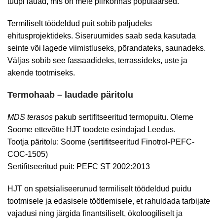
tüüpi lauad, mis on meie piirkonnas populaarsed.
Termiliselt töödeldud puit sobib paljudeks
ehitusprojektideks. Siseruumides saab seda kasutada
seinte või lagede viimistluseks, põrandateks, saunadeks.
Väljas sobib see fassaadideks, terrassideks, uste ja
akende tootmiseks.
Termohaab – laudade päritolu
MDS terasos
pakub sertifitseeritud termopuitu. Oleme
Soome ettevõtte HJT toodete esindajad Leedus.
Tootja päritolu: Soome (sertifitseeritud Finotrol-PEFC-
COC-1505)
Sertifitseeritud puit: PEFC ST 2002:2013
HJT on spetsialiseerunud termiliselt töödeldud puidu
tootmisele ja edasisele töötlemisele, et rahuldada tarbijate
vajadusi ning järgida finantsiliselt, ökoloogiliselt ja