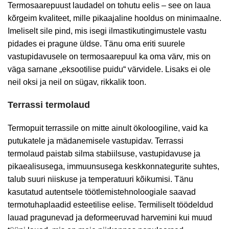
Termosaarepuust laudadel on tohutu eelis – see on laua
kõrgeim kvaliteet, mille pikaajaline hooldus on minimaalne.
Imeliselt sile pind, mis isegi ilmastikutingimustele vastu
pidades ei pragune üldse. Tänu oma eriti suurele
vastupidavusele on termosaarepuul ka oma värv, mis on
väga sarnane „eksootilise puidu“ värvidele. Lisaks ei ole
neil oksi ja neil on sügav, rikkalik toon.
Terrassi termolaud
Termopuit terrassile on mitte ainult ökoloogiline, vaid ka
putukatele ja mädanemisele vastupidav. Terrassi
termolaud paistab silma stabiilsuse, vastupidavuse ja
pikaealisusega, immuunsusega keskkonnategurite suhtes,
talub suuri niiskuse ja temperatuuri kõikumisi. Tänu
kasutatud autentsele töötlemistehnoloogiale saavad
termotuhaplaadid esteetilise eelise. Termiliselt töödeldud
lauad pragunevad ja deformeeruvad harvemini kui muud