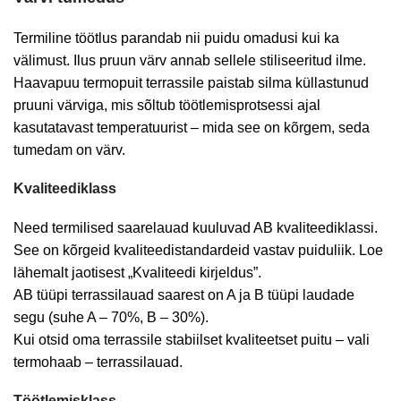
Termiline töötlus parandab nii puidu omadusi kui ka
välimust. Ilus pruun värv
annab
sellele stiliseeritud ilme.
Haavapuu termopuit terrassile paistab silma küllastunud
pruuni värviga, mis sõltub töötlemisprotsessi ajal
kasutatavast temperatuurist – mida see on kõrgem, seda
tumedam on värv.
Kvaliteediklass
Need termilised saarelauad kuuluvad AB kvaliteediklassi.
See on kõrgeid kvaliteedistandardeid vastav puiduliik. Loe
lähemalt jaotisest „Kvaliteedi kirjeldus”.
AB tüüpi terrassilauad saarest on A ja B tüüpi laudade
segu (suhe A – 70%, B – 30%).
Kui otsid oma terrassile stabiilset kvaliteetset puitu – vali
termohaab – terrassilauad.
Töötlemisklass