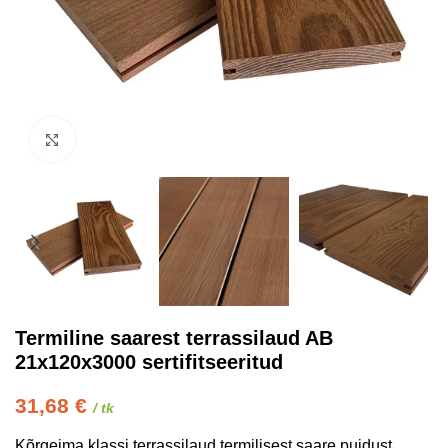
Kliki suurendamiseks
Termiline saarest terrassilaud AB
21x120x3000 sertifitseeritud
31,68
€
/ tk
Kõrgeima klassi terrassilaud termilisest saare puidust.