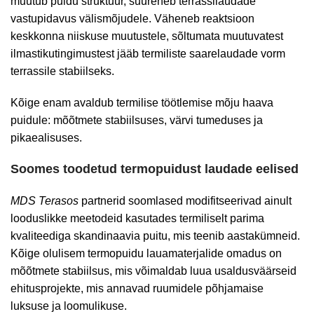
muutub puidu struktuur, suureneb terrassilaudade
vastupidavus välismõjudele. Väheneb reaktsioon
keskkonna niiskuse muutustele, sõltumata muutuvatest
ilmastikutingimustest jääb termiliste saarelaudade vorm
terrassile stabiilseks.
Kõige enam avaldub termilise töötlemise mõju haava
puidule: mõõtmete stabiilsuses, värvi tumeduses ja
pikaealisuses.
Soomes toodetud termopuidust laudade eelised
MDS Terasos
partnerid soomlased modifitseerivad ainult
looduslikke meetodeid kasutades termiliselt parima
kvaliteediga skandinaavia puitu, mis teenib aastakümneid.
Kõige olulisem termopuidu lauamaterjalide omadus on
mõõtmete stabiilsus, mis võimaldab luua usaldusväärseid
ehitusprojekte, mis annavad ruumidele põhjamaise
luksuse ja loomulikuse.