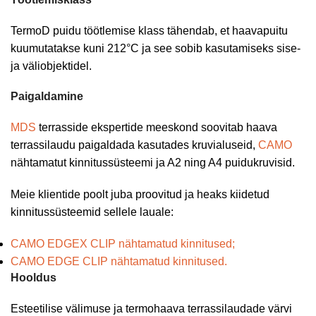
TermoD puidu töötlemise klass tähendab, et haavapuitu
kuumutatakse kuni 212°C ja see sobib kasutamiseks sise-
ja väliobjektidel.
Paigaldamine
MDS
terrasside ekspertide meeskond soovitab haava
terrassilaudu paigaldada kasutades kruvialuseid,
CAMO
nähtamatut kinnitussüsteemi ja A2 ning A4 puidukruvisid.
Meie klientide poolt juba proovitud ja heaks kiidetud
kinnitussüsteemid sellele lauale:
CAMO EDGEX CLIP nähtamatud kinnitused;
CAMO EDGE CLIP nähtamatud kinnitused.
Hooldus
Esteetilise välimuse ja termohaava terrassilaudade värvi