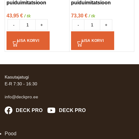
puiduimitatsioon
puiduimitatsioon
p
43,95
€
73,30
€
1
/ tk
/ tk
-
+
-
+
LISA KORVI
LISA KORVI
Kasutajatugi
E-R 7:30 - 16:30
info@deckpro.ee
DECK PRO
DECK PRO
Pood