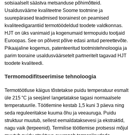
sotsiaalselt säästva metsanduse põhimõtteid.
Usaldusväärne kvaliteetne Soome tootmine ja
suurepärased teadmised toorainest on peamised
kvaliteedigarantiid termotöödeldud toodete valdkonnas.
HJT on üks vanimaid ja kogenumaid termopuidu tootjaid
Euroopas. See on põlvest põlve edasi antud pereettevõte.
Pikaajaline kogemus, patenteeritud tootmistehnoloogia ja
parim tooraine usaldusväärsetelt partneritelt tagavad HJT
toodete kvaliteedi.
Termomodifitseerimise tehnoloogia
Termotöötluse käigus tõstetakse puidu temperatuur esmalt
üle 215
°C ja seejärel langetatakse tagasi normaalsele
temperatuurile. Töötlemine kestab 1,5 kuni 3 päeva ning
seda reguleeritakse kuuma õhu ja veeauruga. Puidu
struktuur muutub, sellest eemaldatakse
vesi
ja ekstraktid,
nagu vaik (terpeenid).
Termilise töötlemise protsessi mõjul