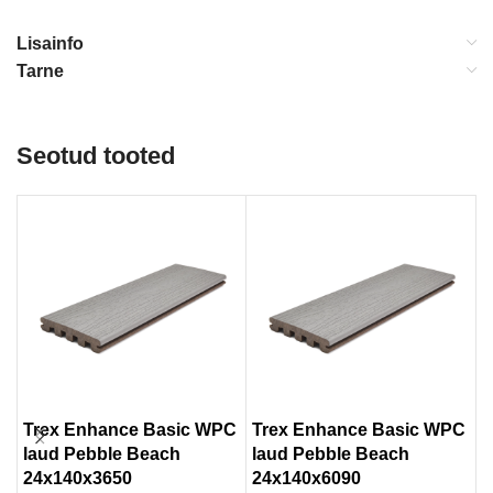
Lisainfo
Tarne
Seotud tooted
Trex Enhance Basic WPC
Trex Enhance Basic WPC
T
laud Pebble Beach
laud Pebble Beach
W
24x140x3650
24x140x6090
H