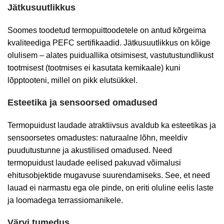
Jätkusuutlikkus
Soomes toodetud termopuittoodetele on antud kõrgeima
kvaliteediga PEFC sertifikaadid. Jätkusuutlikkus on kõige
olulisem – alates puiduallika otsimisest, vastutustundlikust
tootmisest (tootmises ei kasutata kemikaale) kuni
lõpptooteni, millel on pikk elutsükkel.
Esteetika ja sensoorsed omadused
Termopuidust laudade atraktiivsus avaldub ka esteetikas ja
sensoorsetes omadustes: naturaalne lõhn, meeldiv
puudutustunne ja akustilised omadused. Need
termopuidust laudade eelised pakuvad võimalusi
ehitusobjektide mugavuse suurendamiseks. See, et need
lauad ei narmastu ega ole pinde, on eriti oluline eelis laste
ja loomadega terrassiomanikele.
Värvi tumedus