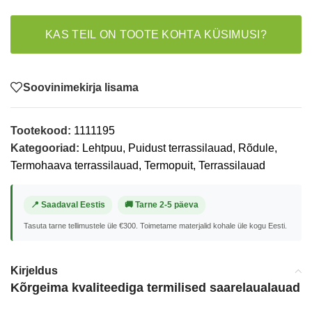
KAS TEIL ON TOOTE KOHTA KÜSIMUSI?
Soovinimekirja lisama
Tootekood:
1111195
Kategooriad:
Lehtpuu
,
Puidust terrassilauad
,
Rõdule
,
Termohaava terrassilauad
,
Termopuit
,
Terrassilauad
📍 Saadaval Eestis
🚚 Tarne 2-5 päeva
Tasuta tarne tellimustele üle €300. Toimetame materjalid kohale üle kogu Eesti.
Kirjeldus
Kõrgeima kvaliteediga termilised saarelaualauad