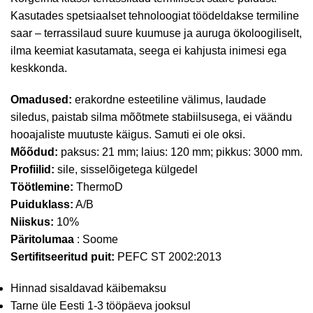
Kasutades spetsiaalset tehnoloogiat töödeldakse termiline
saar – terrassilaud suure kuumuse ja auruga ökoloogiliselt,
ilma keemiat kasutamata, seega ei kahjusta inimesi ega
keskkonda.
Omadused:
erakordne esteetiline välimus, laudade
siledus, paistab silma mõõtmete stabiilsusega, ei väändu
hooajaliste muutuste käigus. Samuti ei ole oksi.
Mõõdud:
paksus: 21 mm; laius: 120 mm; pikkus: 3000 mm.
Profiilid:
sile, sisselõigetega külgedel
Töötlemine:
ThermoD
Puiduklass:
A/B
Niiskus:
10%
Päritolumaa
: Soome
Sertifitseeritud puit:
PEFC ST 2002:2013
Hinnad sisaldavad käibemaksu
Tarne üle Eesti 1-3 tööpäeva jooksul