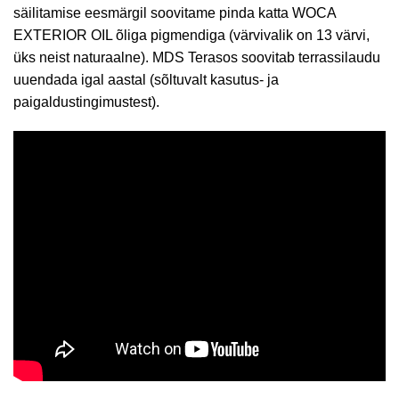
säilitamise eesmärgil soovitame pinda katta WOCA
EXTERIOR OIL õliga pigmendiga (värvivalik on 13 värvi,
üks neist naturaalne). MDS Terasos soovitab terrassilaudu
uuendada igal aastal (sõltuvalt kasutus- ja
paigaldustingimustest).