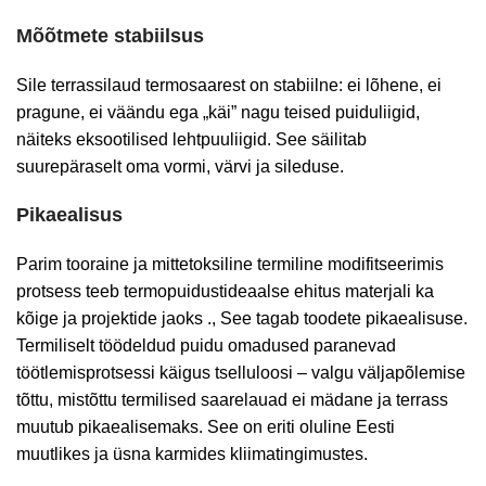
Mõõtmete stabiilsus
Sile terrassilaud termosaarest on stabiilne: ei lõhene, ei
pragune, ei väändu ega „käi” nagu teised puiduliigid,
näiteks eksootilised lehtpuuliigid. See säilitab
suurepäraselt oma vormi, värvi ja sileduse.
Pikaealisus
Parim
tooraine
ja
mittetoksiline
termiline
modi
fitseerimis
protsess
teeb
termopuidust
ideaalse
ehitus
materjali
ka
kõige
ja
projektide
jaoks
.
,
See tagab
toodete
pikaealisuse
.
Termiliselt töödeldud puidu omadused paranevad
töötlemisprotsessi käigus tselluloosi – valgu väljapõlemise
tõttu, mistõttu termilised saarelauad ei mädane ja terrass
muutub pikaealisemaks. See on eriti oluline Eesti
muutlikes ja üsna karmides kliimatingimustes.