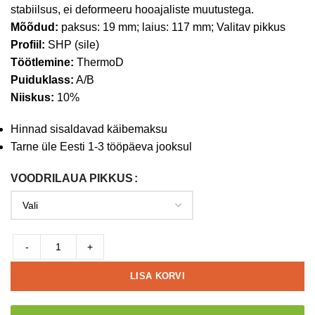
stabiilsus, ei deformeeru hooajaliste muutustega.
Mõõdud:
paksus: 19 mm; laius: 117 mm; Valitav pikkus
Profiil:
SHP (sile)
Töötlemine:
ThermoD
Puiduklass:
A/B
Niiskus:
10%
Hinnad sisaldavad käibemaksu
Tarne üle Eesti 1-3 tööpäeva jooksul
VOODRILAUA PIKKUS
-
+
LISA KORVI