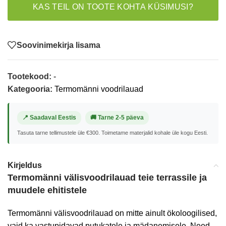
KAS TEIL ON TOOTE KOHTA KÜSIMUSI?
Soovinimekirja lisama
Tootekood:
-
Kategooria:
Termomänni voodrilauad
📍 Saadaval Eestis
🚚 Tarne 2-5 päeva
Tasuta tarne tellimustele üle €300. Toimetame materjalid kohale üle kogu Eesti.
Kirjeldus
Termomänni välisvoodrilauad teie terrassile ja
muudele ehitistele
Termomänni välisvoodrilauad on mitte ainult ökoloogilised,
vaid ka vastupidavad putukatele ja mädanemisele. Need