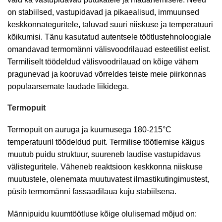
on stabiilsed, vastupidavad ja pikaealisud, immuunsed
keskkonnateguritele, taluvad suuri niiskuse ja temperatuuri
kõikumisi. Tänu kasutatud autentsele töötlustehnoloogiale
omandavad termomänni välisvoodrilauad esteetilist eelist.
Termiliselt töödeldud välisvoodrilauad on kõige vähem
pragunevad ja kooruvad võrreldes teiste meie piirkonnas
populaarsemate laudade liikidega.
Termopuit
Termopuit on auruga ja kuumusega 180-215°C
temperatuuril töödeldud puit. Termilise töötlemise käigus
muutub puidu struktuur, suureneb laudise vastupidavus
välisteguritele. Väheneb reaktsioon keskkonna niiskuse
muutustele, olenemata muutuvatest ilmastikutingimustest,
püsib termomänni fassaadilaua kuju stabiilsena.
Männipuidu kuumtöötluse kõige olulisemad mõjud on: