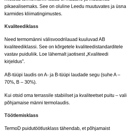
pikaealisemaks. See on oluline Leedu muutuvates ja üsna
karmides kliimatingimustes.
Kvaliteediklass
Need termomänni välisvoodrilauad kuuluvad AB
kvaliteediklassi. See on kõrgetele kvaliteedistandarditele
vastav puiduliik. Loe lähemalt jaotisest „Kvaliteedi
kirjeldus”.
AB-tüüpi laudis on A- ja B-tüüpi laudade segu (suhe A –
70%, B – 30%).
Kui otsid oma terrassile stabiilset ja kvaliteetset puitu – vali
põhjamaise männi termolaudis.
Töötlemisklass
TermoD puidutöötlusklass tähendab, et põhjamaist