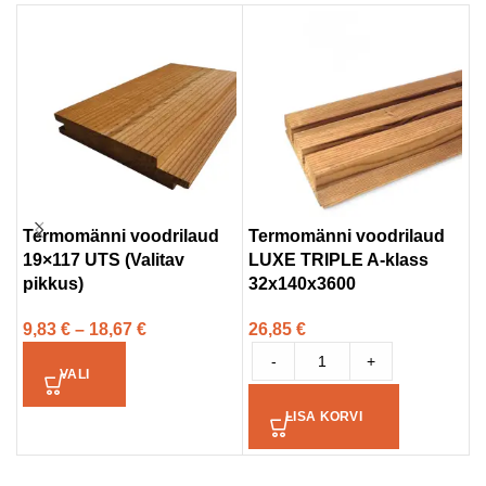
Termomänni voodrilaud
Termomänni voodrilaud
T
19×117 UTS (Valitav
LUXE TRIPLE A-klass
L
pikkus)
32x140x3600
3
9,83
€
–
18,67
€
26,85
€
2
-
+
VALI
LISA KORVI