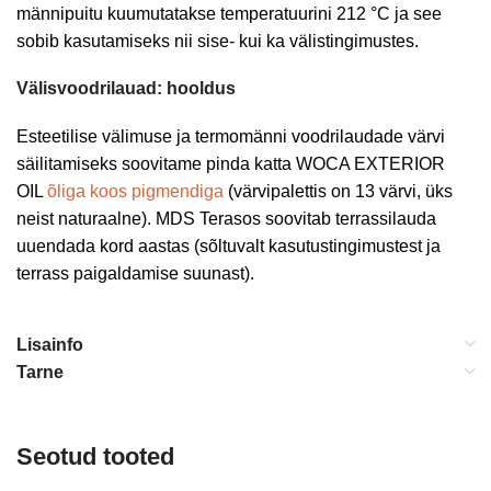
männipuitu kuumutatakse temperatuurini 212 °C ja see
sobib kasutamiseks nii sise- kui ka välistingimustes.
Välisvoodrilauad: hooldus
Esteetilise välimuse ja termomänni voodrilaudade värvi
säilitamiseks soovitame pinda katta WOCA EXTERIOR
OIL
õliga koos pigmendiga
(värvipalettis on 13 värvi, üks
neist naturaalne). MDS Terasos soovitab terrassilauda
uuendada kord aastas (sõltuvalt kasutustingimustest ja
terrass paigaldamise suunast).
Lisainfo
Tarne
Seotud tooted