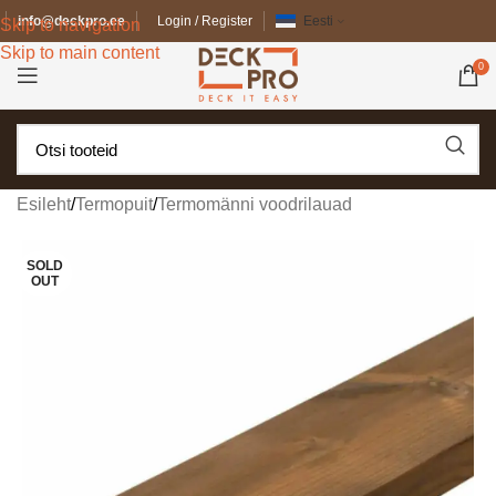
info@deckpro.ee
Login / Register
Eesti
Skip to navigation
Skip to main content
0
Esileht
/
Termopuit
/
Termomänni voodrilauad
SOLD
OUT