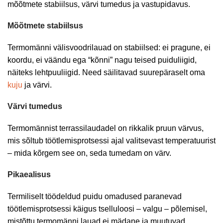
mõõtmete stabiilsus, värvi tumedus ja vastupidavus.
Mõõtmete stabiilsus
Termomänni välisvoodrilauad on stabiilsed: ei pragune, ei
koordu, ei väändu ega “kõnni” nagu teised puiduliigid,
näiteks lehtpuuliigid. Need säilitavad suurepäraselt oma
kuju
ja värvi.
Värvi tumedus
Termomännist terrassilaudadel on rikkalik pruun värvus,
mis sõltub töötlemisprotsessi ajal valitsevast temperatuurist
– mida kõrgem see on, seda tumedam on värv.
Pikaealisus
Termiliselt töödeldud puidu omadused paranevad
töötlemisprotsessi käigus tselluloosi – valgu – põlemisel,
mistõttu termomänni lauad ei mädane ja muutuvad