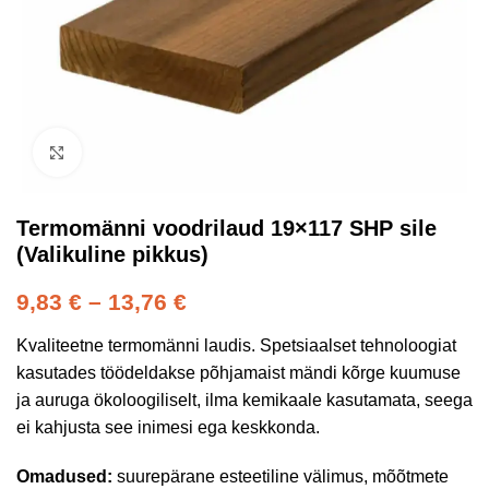
Kliki suurendamiseks
Termomänni voodrilaud 19×117 SHP sile
(Valikuline pikkus)
9,83
€
–
13,76
€
Kvaliteetne termomänni laudis. Spetsiaalset tehnoloogiat
kasutades töödeldakse põhjamaist mändi kõrge kuumuse
ja auruga ökoloogiliselt, ilma kemikaale kasutamata, seega
ei kahjusta see inimesi ega keskkonda.
Omadused:
suurepärane esteetiline välimus, mõõtmete