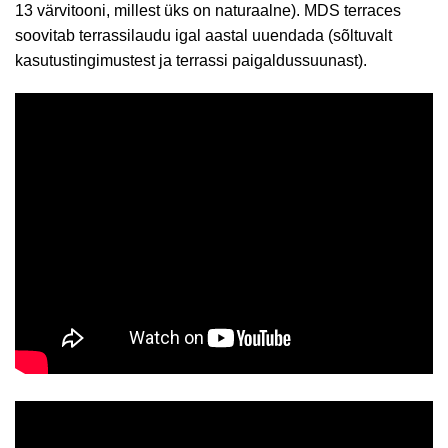
13 värvitooni, millest üks on naturaalne). MDS terraces
soovitab terrassilaudu igal aastal uuendada (sõltuvalt
kasutustingimustest ja terrassi paigaldussuunast).