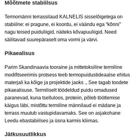
Mõõtmete stabiilsus
Termomänni terrassilaud KALNELIS sisselõigetega on
stabiilne: ei pragune, ei koordu, ei väändu ega “kõnni”
nagu teised puiduliigid, näiteks kõvapuuliigid. Need
säilitavad suurepäraselt oma vormi ja värvi.
Pikaealisus
Parim
Skandinaavia
tooraine
ja
mittetoksiline
termiline
modi
fitseerimis
protsess
teeb
termopuidust
ideaalse
ehitus
materjali
ka
kõige
ja
projektide
jaoks
.
,
See tagab
toodete
pikaealisuse
.
Termiliselt töödeldud puidu omadused
paranevad, kuna tselluloos, proteiin, põleb töötlemise
käigus läbi, mistõttu termiline männilaud ei mädane ja
terrass muutub vastupidavamaks. See on asjakohane
Leedu ebastabiilses ja üsna karmis kliimas.
Jätkusuutlikkus