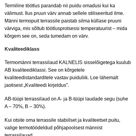
Termiline töötlus parandab nii puidu omadusi kui ka
välimust. Ilus pruun värv
annab
sellele stiliseeritud ilme.
Männi termopuit terrassile paistab silma küllase pruuni
värviga, mis sõltub töötlusprotsessi temperatuurist – mida
kõrgem see on, seda tumedam on värv.
Kvaliteediklass
Termomänni terrassilaud KALNELIS sisselõigetega kuulub
AB kvaliteediklassi. See on kõrgetele
kvaliteedistandarditele vastav puiduliik. Loe lähemalt
jaotisest „Kvaliteedi kirjeldus”.
AB-tüüpi terrassilaud on A- ja B-tüüpi laudade segu (suhe
A – 70%, B – 30%).
Kui otsite oma terrassile stabiilset ja kvaliteetset puitu,
valige termotöödeldud põhjapoolsest männist
terrassilauad.