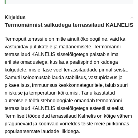
Kirjeldus
Termomännist sälkudega terrassilaud KALNELIS
Termopuit terrassile on mitte ainult ökoloogiline, vaid ka
vastupidav putukatele ja mädanemisele. Termomänni
terrassilaud KALNELIS sisselõigetega paistab silma
eriliste omadustega, kus laua pealispind on kaldega
külgedele, mis ei lase veel terrassilaudade pinnal seista.
Samuti iseloomustab lauda stabiilsus, vastupidavus ja
pikaealisus, immuunsus keskkonnateguritele, talub suuri
niiskuse ja temperatuuri kõikumisi. Tänu kasutatud
autentsele töötlustehnoloogiale omandab termomänni
terrassilaud KALNELIS sisselõigetega esteetilist eelist.
Termiliselt töödeldud terrassilaud Kalnelis on kõige vähem
pragunevaid ja koorivaid võrreldes teiste meie piirkonnas
populaarsemate laudade liikidega.