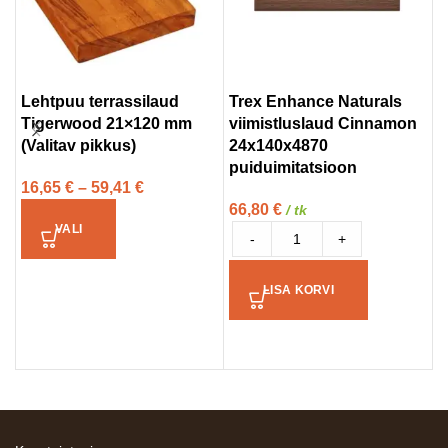
Lehtpuu terrassilaud
Trex Enhance Naturals
T
Tigerwood 21×120 mm
viimistluslaud Cinnamon
W
(Valitav pikkus)
24x140x4870
C
puiduimitatsioon
p
16,65
€
–
59,41
€
66,80
€
8
/ tk
VALI
-
+
LISA KORVI