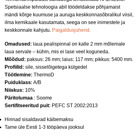
Spetsiaalse tehnoloogia abil töödeldakse põhjamaist
mändi kõrge kuumuse ja auruga keskkonnasõbralikul viisil,
ilma kemikaale kasutamata, seega on see inimestele ja
keskkonnale kahjutu.
Paigaldusjuhend.
Omadused:
laua pealispinnal on kalle 2 mm mõlemale
laua servale – kühm, mis ei lase veel koguneda.
Mõõdud:
paksus: 26 mm; laius: 117 mm; pikkus: 5400 mm.
Profiilid:
sile, sisselõigetega külgedel
Töötlemine:
ThermoD
Puiduklass:
A/B
Niiskus:
10%
Päritolumaa
: Soome
Sertifitseeritud puit:
PEFC ST 2002:2013
Hinnad sisaldavad käibemaksu
Tarne üle Eesti 1-3 tööpäeva jooksul