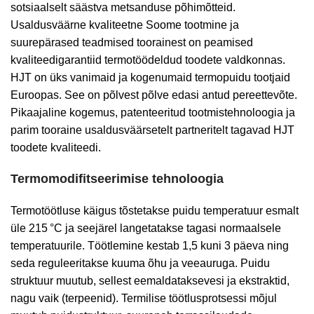
sotsiaalselt säästva metsanduse põhimõtteid.
Usaldusväärne kvaliteetne Soome tootmine ja
suurepärased teadmised toorainest on peamised
kvaliteedigarantiid termotöödeldud toodete valdkonnas.
HJT on üks vanimaid ja kogenumaid termopuidu tootjaid
Euroopas. See on põlvest põlve edasi antud pereettevõte.
Pikaajaline kogemus, patenteeritud tootmistehnoloogia ja
parim tooraine usaldusväärsetelt partneritelt tagavad HJT
toodete kvaliteedi.
Termomodifitseerimise tehnoloogia
Termotöötluse käigus tõstetakse puidu temperatuur esmalt
üle 215
°C ja seejärel langetatakse tagasi normaalsele
temperatuurile. Töötlemine kestab 1,5 kuni 3 päeva ning
seda reguleeritakse kuuma õhu ja veeauruga. Puidu
struktuur muutub, sellest eemaldatakse
vesi
ja ekstraktid,
nagu vaik (terpeenid).
Termilise töötlusprotsessi mõjul