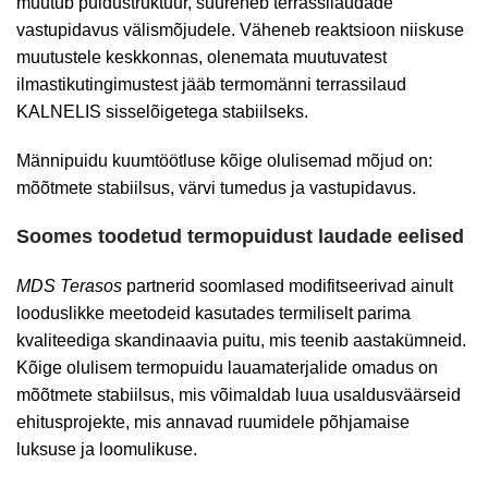
muutub puidustruktuur, suureneb terrassilaudade
vastupidavus välismõjudele. Väheneb reaktsioon niiskuse
muutustele keskkonnas, olenemata muutuvatest
ilmastikutingimustest jääb termomänni terrassilaud
KALNELIS sisselõigetega stabiilseks.
Männipuidu kuumtöötluse kõige olulisemad mõjud on:
mõõtmete stabiilsus, värvi tumedus ja vastupidavus.
Soomes toodetud termopuidust laudade eelised
MDS Terasos
partnerid soomlased modifitseerivad ainult
looduslikke meetodeid kasutades termiliselt parima
kvaliteediga skandinaavia puitu, mis teenib aastakümneid.
Kõige olulisem termopuidu lauamaterjalide omadus on
mõõtmete stabiilsus, mis võimaldab luua usaldusväärseid
ehitusprojekte, mis annavad ruumidele põhjamaise
luksuse ja loomulikuse.