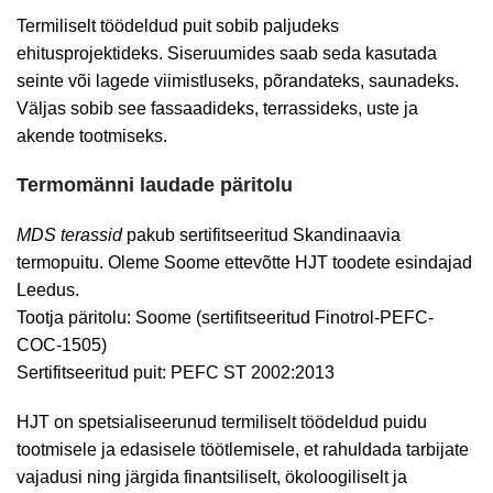
Termiliselt töödeldud puit sobib paljudeks
ehitusprojektideks. Siseruumides saab seda kasutada
seinte või lagede viimistluseks, põrandateks, saunadeks.
Väljas sobib see fassaadideks, terrassideks, uste ja
akende tootmiseks.
Termomänni laudade päritolu
MDS terassid
pakub sertifitseeritud Skandinaavia
termopuitu. Oleme Soome ettevõtte HJT toodete esindajad
Leedus.
Tootja päritolu: Soome (sertifitseeritud Finotrol-PEFC-
COC-1505)
Sertifitseeritud puit: PEFC ST 2002:2013
HJT on spetsialiseerunud termiliselt töödeldud puidu
tootmisele ja edasisele töötlemisele, et rahuldada tarbijate
vajadusi ning järgida finantsiliselt, ökoloogiliselt ja