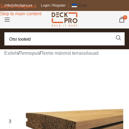
info@deckpro.ee
Login / Register
Eesti
Skip to navigation
Skip to main content
0
Esileht
/
Termopuit
/
Termo männist terrassilauad