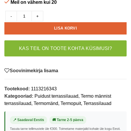
Meil on vähem kui 20
-
+
LISA KORVI
KAS TEIL ON TOOTE KOHTA KÜSIMUSI?
Soovinimekirja lisama
Tootekood:
1113216343
Kategooriad:
Puidust terrassilauad
,
Termo männist
terrassilauad
,
Termomänd
,
Termopuit
,
Terrassilauad
📍 Saadaval Eestis
🚚 Tarne 2-5 päeva
Tasuta tarne tellimustele üle €300. Toimetame materjalid kohale üle kogu Eesti.