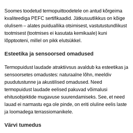
Soomes toodetud termopuittoodetele on antud kõrgeima
kvaliteediga PEFC sertifikaadid. Jätkusuutlikkus on kõige
olulisem – alates puiduallika otsimisest, vastutustundlikust
tootmisest (tootmises ei kasutata kemikaale) kuni
lõpptooteni, millel on pikk elutsükkel.
Esteetika ja sensoorsed omadused
Termopuidust laudade atraktiivsus avaldub ka esteetikas ja
sensoorsetes omadustes: naturaalne lõhn, meeldiv
puudutustunne ja akustilised omadused. Need
termopuidust laudade eelised pakuvad võimalusi
ehitusobjektide mugavuse suurendamiseks. See, et need
lauad ei narmastu ega ole pinde, on eriti oluline eelis laste
ja loomadega terrassiomanikele.
Värvi tumedus