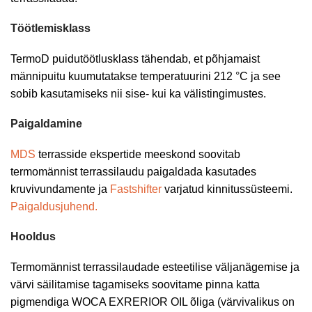
Töötlemisklass
TermoD puidutöötlusklass tähendab, et põhjamaist
männipuitu kuumutatakse temperatuurini 212 °C ja see
sobib kasutamiseks nii sise- kui ka välistingimustes.
Paigaldamine
MDS
terrasside ekspertide meeskond soovitab
termomännist terrassilaudu paigaldada kasutades
kruvivundamente ja
Fastshifter
varjatud kinnitussüsteemi.
Paigaldusjuhend.
Hooldus
Termomännist terrassilaudade esteetilise väljanägemise ja
värvi säilitamise tagamiseks soovitame pinna katta
pigmendiga WOCA EXRERIOR OIL õliga (värvivalikus on