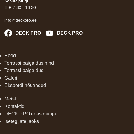
Kasutajatugi
E-R 7:30 - 16:30
info@deckpro.ee
DECK PRO
DECK PRO
Pood
Terrassi paigaldus hind
Terrassi paigaldus
Galerii
Eksperdi nõuanded
Meist
Kontaktid
DECK PRO edasimüüja
Isetegijate jaoks