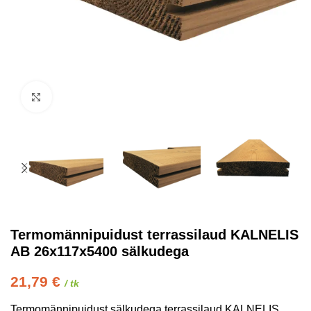
Kliki suurendamiseks
Termomännipuidust terrassilaud KALNELIS
AB 26x117x5400 sälkudega
21,79
€
/ tk
Termomännipuidust sälkudega terrassilaud KALNELIS.