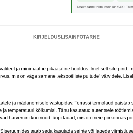
Tasuta tarne tellimustele üle €300. Toi
KIRJELDUS
LISAINFO
TARNE
liteet ja minimaalne pikaajaline hooldus. Imeliselt sile pind, 
rvus, mis on väga sarnane „eksootiliste puitude“ värvidele. Lis
tukatele ja mädanemisele vastupidav. Terrassi termolaud paistab 
ja temperatuuri kõikumisi. Tänu kasutatud autentsele töötlemis
uvad harvemini kui muud tüüpi lauad, mis on meie piirkonnas p
s. Siseruumides saab seda kasutada seinte või lagede viimistlu