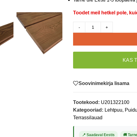
Toodet meil hetkel pole, kui
-
+
KAS 
Soovinimekirja lisama
Tootekood:
U201322100
Kategooriad:
Lehtpuu
,
Puidu
Terrassilauad
📍 Saadaval Eestis
🚚 Tarn