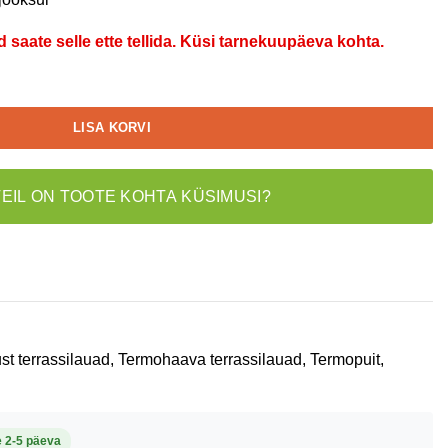
d saate selle ette tellida. Küsi tarnekuupäeva kohta.
LISA KORVI
TEIL ON TOOTE KOHTA KÜSIMUSI?
st terrassilauad
,
Termohaava terrassilauad
,
Termopuit
,
e 2-5 päeva