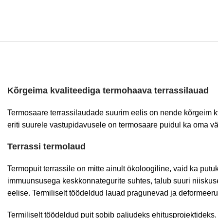
Kõrgeima kvaliteediga termohaava terrassilauad
Termosaare terrassilaudade suurim eelis on nende kõrgeim kva
eriti suurele vastupidavusele on termosaare puidul ka oma vä
Terrassi termolaud
Termopuit terrassile on mitte ainult ökoloogiline, vaid ka pu
immuunsusega keskkonnategurite suhtes, talub suuri niiskuse 
eelise. Termiliselt töödeldud lauad pragunevad ja deformeer
Termiliselt töödeldud puit sobib paljudeks ehitusprojektidek