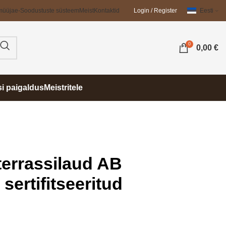
müüja
e-Soodustuste süsteem
Meist
Kontaktid
Login / Register
Eesti
0
0,00
€
si paigaldus
Meistritele
errassilaud AB
sertifitseeritud