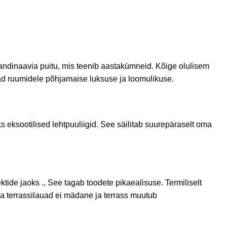
kandinaavia puitu, mis teenib aastakümneid. Kõige olulisem
ad ruumidele põhjamaise luksuse ja loomulikuse.
s eksootilised lehtpuuliigid. See säilitab suurepäraselt oma
ektide
jaoks
.
,
See tagab
toodete
pikaealisuse
.
Termiliselt
a terrassilauad ei mädane ja terrass muutub