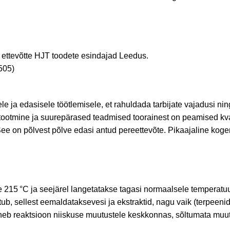
 ettevõtte HJT toodete esindajad Leedus.
505)
 ja edasisele töötlemisele, et rahuldada tarbijate vajadusi ning j
ootmine ja suurepärased teadmised toorainest on peamised kva
ee on põlvest põlve edasi antud pereettevõte.
Pikaajaline koge
e 215
°C ja seejärel langetatakse tagasi normaalsele temperatu
tub, sellest eemaldatakse
vesi
ja ekstraktid, nagu vaik (terpeenid
b reaktsioon niiskuse muutustele keskkonnas, sõltumata muutuv