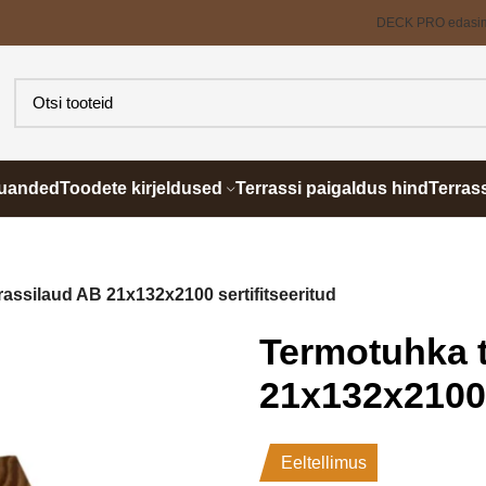
DECK PRO edasi
õuanded
Toodete kirjeldused
Terrassi paigaldus hind
Terras
assilaud AB 21x132x2100 sertifitseeritud
Termotuhka t
21x132x2100 
Eeltellimus