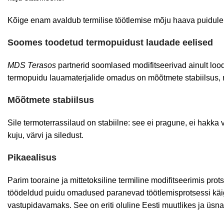
Kõige enam avaldub termilise töötlemise mõju haava puidule:
Soomes toodetud termopuidust laudade eelised
MDS Terasos
partnerid soomlased modifitseerivad ainult loo
termopuidu lauamaterjalide omadus on mõõtmete stabiilsus, 
Mõõtmete stabiilsus
Sile termoterrassilaud on stabiilne: see ei pragune, ei hakka 
kuju, värvi ja siledust.
Pikaealisus
Parim
tooraine
ja
mittetoksiline
termiline
modi
fitseerimis
prot
töödeldud puidu omadused paranevad töötlemisprotsessi käigu
vastupidavamaks. See on eriti oluline Eesti muutlikes ja üsn