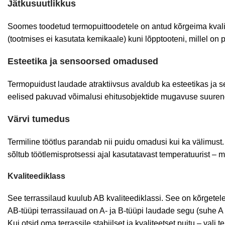
Jätkusuutlikkus
Soomes toodetud termopuittoodetele on antud kõrgeima kvalite
(tootmises ei kasutata kemikaale) kuni lõpptooteni, millel on p
Esteetika ja sensoorsed omadused
Termopuidust laudade atraktiivsus avaldub ka esteetikas ja
eelised pakuvad võimalusi ehitusobjektide mugavuse suurenda
Värvi tumedus
Termiline töötlus parandab nii puidu omadusi kui ka välimust.
sõltub töötlemisprotsessi ajal kasutatavast temperatuurist –
Kvaliteediklass
See terrassilaud kuulub AB kvaliteediklassi. See on kõrgetele k
AB-tüüpi terrassilauad on A- ja B-tüüpi laudade segu (suhe A
Kui otsid oma terrassile stabiilset ja kvaliteetset puitu – vali 