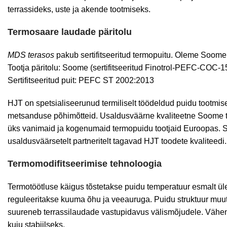
terrassideks, uste ja akende tootmiseks.
Termosaare laudade päritolu
MDS terasos
pakub sertifitseeritud termopuitu. Oleme Soome
Tootja päritolu: Soome (sertifitseeritud Finotrol-PEFC-COC-1
Sertifitseeritud puit: PEFC ST 2002:2013
HJT on spetsialiseerunud termiliselt töödeldud puidu tootmisele
metsanduse põhimõtteid.
Usaldusväärne kvaliteetne Soome t
üks vanimaid ja kogenumaid termopuidu tootjaid Euroopas. S
usaldusväärsetelt partneritelt tagavad HJT toodete kvaliteedi.
Termomodifitseerimise tehnoloogia
Termotöötluse käigus tõstetakse puidu temperatuur esmalt ül
reguleeritakse kuuma õhu ja veeauruga. Puidu struktuur muu
suureneb terrassilaudade vastupidavus välismõjudele. Vähene
kuju stabiilseks.