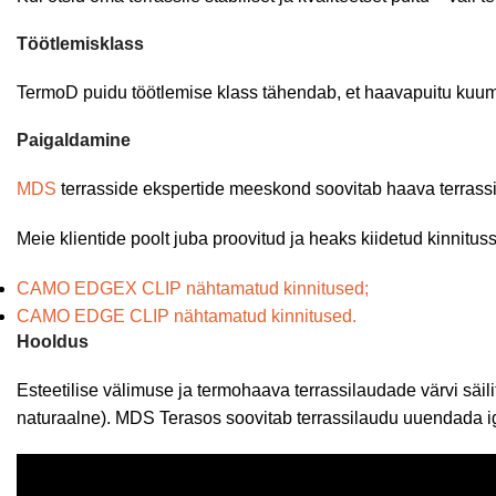
Töötlemisklass
TermoD puidu töötlemise klass tähendab, et haavapuitu kuumu
Paigaldamine
MDS
terrasside ekspertide meeskond soovitab haava terrass
Meie klientide poolt juba proovitud ja heaks kiidetud kinnitus
CAMO EDGEX CLIP nähtamatud kinnitused;
CAMO EDGE CLIP nähtamatud kinnitused.
Hooldus
Esteetilise välimuse ja termohaava terrassilaudade värvi sä
naturaalne). MDS Terasos soovitab terrassilaudu uuendada igal