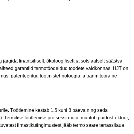
ärgida finantsiliselt, ökoloogiliselt ja sotsiaalselt säästva
liteedigarantiid termotöödeldud toodete valdkonnas. HJT on
mus, patenteeritud tootmistehnoloogia ja parim tooraine
urile. Töötlemine kestab 1,5 kuni 3 päeva ning seda
).
Termilise töötlemise protsessi mõjul muutub puidustruktuur,
atest ilmastikutingimustest jääb termo saare terrassilaua