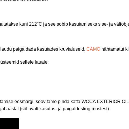
tatakse kuni 212°C ja see sobib kasutamiseks sise- ja väliobje
ilaudu paigaldada kasutades kruvialuseid,
CAMO
nähtamatut ki
süsteemid sellele lauale:
ilitamise eesmärgil soovitame pinda katta WOCA EXTERIOR OIL õl
 aastal (sõltuvalt kasutus- ja paigaldustingimustest).