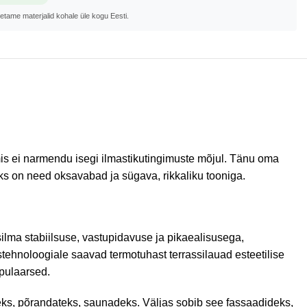
metame materjalid kohale üle kogu Eesti.
mis ei narmendu isegi ilmastikutingimuste mõjul. Tänu oma
aks on need oksavabad ja sügava, rikkaliku tooniga.
silma stabiilsuse, vastupidavuse ja pikaealisusega,
tehnoloogiale saavad termotuhast terrassilauad esteetilise
opulaarsed.
seks, põrandateks, saunadeks. Väljas sobib see fassaadideks,