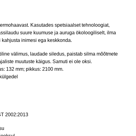
 termohaavast. Kasutades spetsiaalset tehnoloogiat,
ssilaudu suure kuumuse ja auruga ökoloogiliselt, ilma
 kahjusta inimesi ega keskkonda.
iline välimus, laudade siledus, paistab silma mõõtmete
jaliste muutuste käigus. Samuti ei ole oksi.
us: 132 mm; pikkus: 2100 mm.
 külgedel
T 2002:2013
su
jooksul