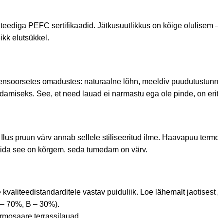
ediga PEFC sertifikaadid. Jätkusuutlikkus on kõige olulisem – a
ikk elutsükkel.
 sensoorsetes omadustes: naturaalne lõhn, meeldiv puudutustun
miseks. See, et need lauad ei narmastu ega ole pinde, on eriti 
 Ilus pruun värv
annab
sellele stiliseeritud ilme.
Haavapuu termopu
 mida see on kõrgem, seda tumedam on värv.
valiteedistandarditele vastav puiduliik. Loe lähemalt jaotisest „
 – 70%, B – 30%).
termosaare terrassilauad.