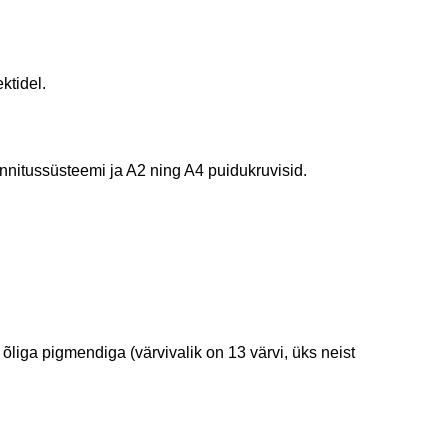
ktidel.
nnitussüsteemi ja A2 ning A4 puidukruvisid.
iga pigmendiga (värvivalik on 13 värvi, üks neist