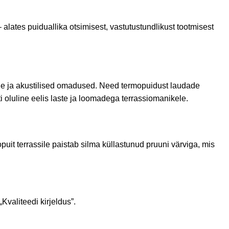
lates puiduallika otsimisest, vastutustundlikust tootmisest
ne ja akustilised omadused. Need termopuidust laudade
oluline eelis laste ja loomadega terrassiomanikele.
it terrassile paistab silma küllastunud pruuni värviga, mis
Kvaliteedi kirjeldus”.