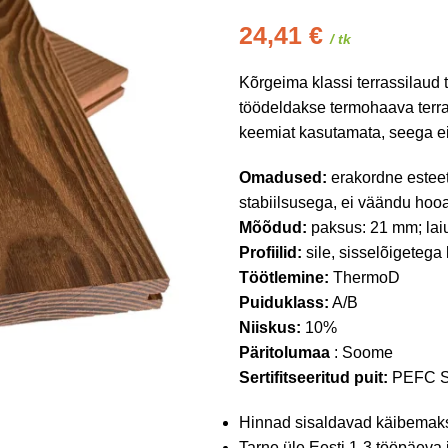
24,41
€
/ tk
Kõrgeima klassi terrassilaud
töödeldakse termohaava terra
keemiat kasutamata, seega ei
Omadused:
erakordne esteet
stabiilsusega, ei väändu hooa
Mõõdud:
paksus: 21 mm; lai
Profiilid:
sile, sisselõigetega
Töötlemine:
ThermoD
Puiduklass:
A/B
Niiskus:
10%
Päritolumaa
: Soome
Sertifitseeritud puit:
PEFC S
Hinnad sisaldavad käibemak
Tarne üle Eesti 1-3 tööpäeva 