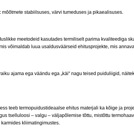
 mõõtmete stabiilsuses, värvi tumeduses ja pikaealisuses.
duslikke meetodeid kasutades termiliselt parima kvaliteediga s
mis võimaldab luua usaldusväärseid ehitusprojekte, mis annav
vaiku ajama ega väändu ega „käi“ nagu teised puiduliigid, näitek
sess
teeb
termopuidust
ideaalse
ehitus
materjali
ka
kõige
ja
proj
s tselluloosi – valgu – väljapõlemise tõttu, mistõttu termohaav
a karmides kliimatingimustes.