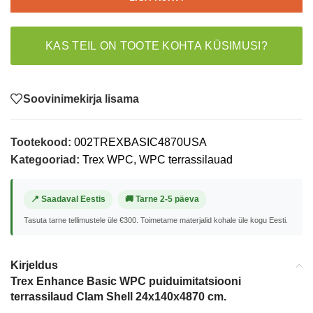
KAS TEIL ON TOOTE KOHTA KÜSIMUSI?
Soovinimekirja lisama
Tootekood:
002TREXBASIC4870USA
Kategooriad:
Trex WPC
,
WPC terrassilauad
📍 Saadaval Eestis
🚚 Tarne 2-5 päeva
Tasuta tarne tellimustele üle €300. Toimetame materjalid kohale üle kogu Eesti.
Kirjeldus
Trex Enhance Basic WPC puiduimitatsiooni
terrassilaud Clam Shell 24x140x4870 cm.