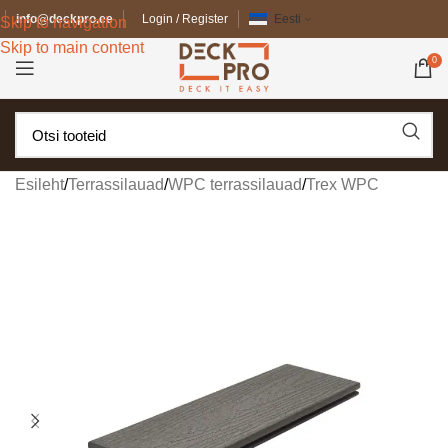
info@deckpro.ee
Login / Register
Eesti
Skip to navigation
Skip to main content
0
Esileht
/
Terrassilauad
/
WPC terrassilauad
/
Trex WPC