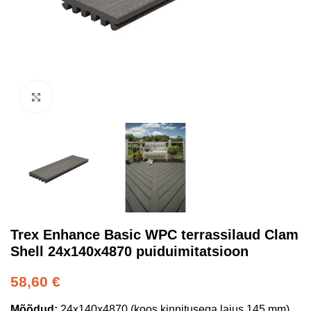
Kliki suurendamiseks
Trex Enhance Basic WPC terrassilaud Clam
Shell 24x140x4870 puiduimitatsioon
58,60
€
Mõõdud:
24x140x4870 (koos kinnitusega laius 145 mm)