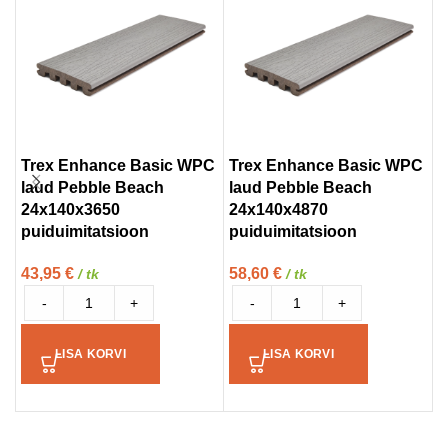
Trex Enhance Basic WPC
Trex Enhance Basic WPC
T
laud Pebble Beach
laud Pebble Beach
v
24x140x3650
24x140x4870
B
puiduimitatsioon
puiduimitatsioon
p
43,95
€
58,60
€
5
/ tk
/ tk
-
+
-
+
LISA KORVI
LISA KORVI