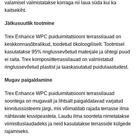
valamisel valmistatakse korraga nii laua süda kui ka
kaitsekiht.
Jätkusuutlik tootmine
Trex Enhance WPC puiduimitatsiooni terrassilauad on
keskkonnasõbralikud, toodetud ökoloogiliselt. Tootmisel
kasutatakse 95% ringlussevõetud materjale ja ühtegi puud
ei raita. Trex komposiitterrassilauad on valmistatud
ringlussevõetud plastist ja taaskasutatud puidulaastudest.
Mugav paigaldamine
Trex Enhance WPC puiduimitatsiooni terrassilauad
soontega on mugavalt ja lihtsalt paigaldatavad varjatud
kinnitussüsteemi järgi, mis võimaldab rajada terrasse ilma
nähtavate kruvipeasteta. Laudu ilma soonteta nimetatakse
viimistluslaudadeks ja neid kasutatakse terrasside külgede
rajamiseks.