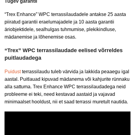
Tugev garantii
“Trex Enhance” WPC terrassilaudadele antakse 25 aasta
piiratud garantii eraelumajadele ja 10 aasta garantii
äriobjektidele, sealhulgas tuhmumise, plekikindluse,
mädanemise ja lõhenemise osas.
“Trex” WPC terrassilaudade eelised võrreldes
puitlaudadega
Puidust
terrassilaudu tuleb värvida ja lakkida peaaegu igal
aastal. Puitlauad kipuvad mädanema või kahjurite rünnaku
alla sattuma. Trex Enhance WPC terrassilaudadega neid
probleeme ei teki, need kestavad aastaid ja vajavad
minimaalset hooldust, nii et saad terrassi muretult nautida.