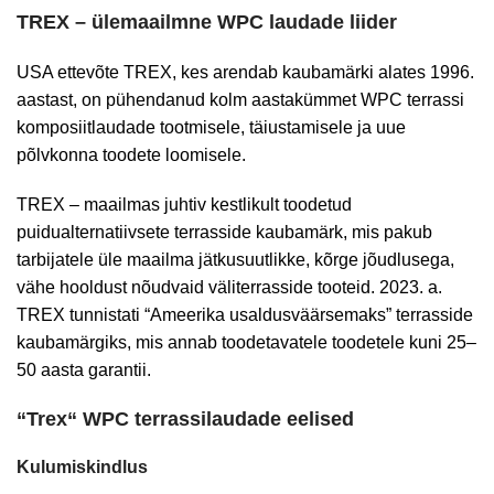
TREX – ülemaailmne WPC laudade liider
USA ettevõte TREX, kes arendab kaubamärki alates 1996.
aastast, on pühendanud kolm aastakümmet WPC terrassi
komposiitlaudade tootmisele, täiustamisele ja uue
põlvkonna toodete loomisele.
TREX – maailmas juhtiv kestlikult toodetud
puidualternatiivsete terrasside kaubamärk, mis pakub
tarbijatele üle maailma jätkusuutlikke, kõrge jõudlusega,
vähe hooldust nõudvaid väliterrasside tooteid. 2023. a.
TREX tunnistati “Ameerika usaldusväärsemaks” terrasside
kaubamärgiks, mis annab toodetavatele toodetele kuni 25–
50 aasta garantii.
“
Trex
“
WPC
terrassilaudade eelised
Kulumiskindlus