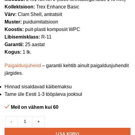
Kollektsioon:
Trex Enhance Basic
Värv:
Clam Shell, antratsiit
Muster:
puiduimitatsioon
Koostis:
puit-plasti komposiit WPC
Libisemisklass:
R-11
Garantii:
25 aastat
Kogus:
1 tk.
Paigaldusjuhend
– garantii kehtib ainult paigaldusjuhendit
järgides.
Hinnad sisaldavad käibemaksu
Tarne üle Eesti 1-3 tööpäeva jooksul
Meil on vähem kui 60
-
+
LISA KORVI