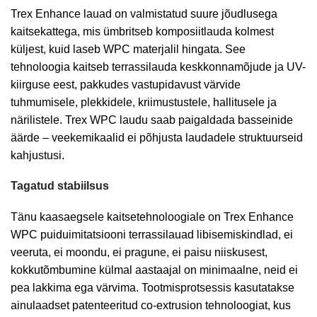
Trex Enhance lauad on valmistatud suure jõudlusega
kaitsekattega, mis ümbritseb komposiitlauda kolmest
küljest, kuid laseb WPC materjalil hingata. See
tehnoloogia kaitseb terrassilauda keskkonnamõjude ja UV-
kiirguse eest, pakkudes vastupidavust värvide
tuhmumisele, plekkidele, kriimustustele, hallitusele ja
närilistele. Trex WPC laudu saab paigaldada basseinide
äärde – veekemikaalid ei põhjusta laudadele struktuurseid
kahjustusi.
Tagatud stabiilsus
Tänu kaasaegsele kaitsetehnoloogiale on Trex Enhance
WPC puiduimitatsiooni terrassilauad libisemiskindlad, ei
veeruta, ei moondu, ei pragune, ei paisu niiskusest,
kokkutõmbumine külmal aastaajal on minimaalne, neid ei
pea lakkima ega värvima. Tootmisprotsessis kasutatakse
ainulaadset patenteeritud co-extrusion tehnoloogiat, kus