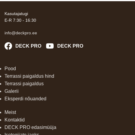
Kasutajatugi
E-R 7:30 - 16:30
info@deckpro.ee
DECK PRO
DECK PRO
Pood
Terrassi paigaldus hind
Terrassi paigaldus
Galerii
Eksperdi nõuanded
Meist
Kontaktid
DECK PRO edasimüüja
Isetegijate jaoks