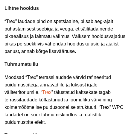
Lihtne hooldus
“Trex” laudade pind on spetsiaalne, piisab aeg-ajalt
puhastamisest seebiga ja veega, et säilitada nende
pikaealisus ja laitmatu välimus. Väiksem hooldusvajadus
pikas perspektiivis vähendab hoolduskulusid ja ajalist
panust, annab kõrge lisaväärtuse.
Tuhmumatu ilu
Moodsad “Trex” terrassilaudade värvid rafineeritud
puidumustritega annavad ilu ja luksust igale
väliterritoriumile. “
Trex
” täiustatud kaitsekate tagab
terrassilaudade küllastunud ja loomuliku värvi ning
kolmemõõtmelise puidusoonelise struktuuri. “Trex” WPC
laudadel on suur tuhmumiskindlus ja realistlik
puidumustrite efekt.