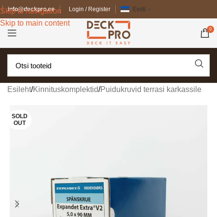
info@deckpro.ee
Login / Register
Eesti
Skip to navigation
Skip to main content
0
Esileht
/
Kinnituskomplektid
/
Puidukruvid terrasi karkassile
SOLD
OUT