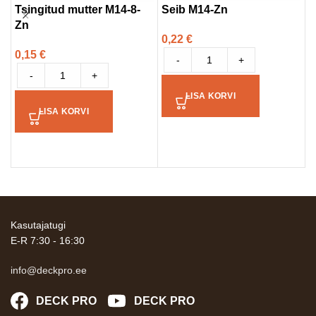
Tsingitud mutter M14-8-
Seib M14-Zn
S
Zn
0,22
€
1
0,15
€
-
+
-
+
LISA KORVI
LISA KORVI
Kasutajatugi
E-R 7:30 - 16:30
info@deckpro.ee
DECK PRO
DECK PRO