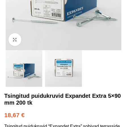
Kliki suurendamiseks
Tsingitud puidukruvid Expandet Extra 5×90
mm 200 tk
18,67
€
Tsingitud puidukruvid “Expandet Extra” sobivad terrasside