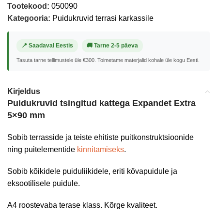
Tootekood:
050090
Kategooria:
Puidukruvid terrasi karkassile
📍 Saadaval Eestis
🚚 Tarne 2-5 päeva
Tasuta tarne tellimustele üle €300. Toimetame materjalid kohale üle kogu Eesti.
Kirjeldus
Puidukruvid tsingitud kattega Expandet Extra
5×90 mm
Sobib terrasside ja teiste ehitiste puitkonstruktsioonide
ning puitelementide
kinnitamiseks
.
Sobib kõikidele puiduliikidele, eriti kõvapuidule ja
eksootilisele puidule.
A4 roostevaba terase klass. Kõrge kvaliteet.