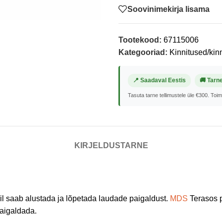
Soovinimekirja lisama
Tootekood:
67115006
Kategooriad:
Kinnitused/kinn
📍 Saadaval Eestis
🚚 Tarn
Tasuta tarne tellimustele üle €300. Toi
KIRJELDUS
TARNE
l saab alustada ja lõpetada laudade paigaldust.
MDS
Terasos p
paigaldada.