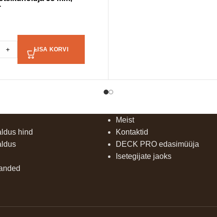
T
+
LISA KORVI
Meist
aldus hind
Kontaktid
aldus
DECK PRO edasimüüja
Isetegijate jaoks
uanded