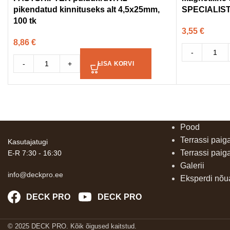
pikendatud kinnituseks alt 4,5x25mm,
SPECIALIS
100 tk
3,55
€
8,86
€
-
-
+
LISA KORVI
Pood
Terrassi paig
Kasutajatugi
Terrassi paig
E-R 7:30 - 16:30
Galerii
info@deckpro.ee
Eksperdi nõ
DECK PRO
DECK PRO