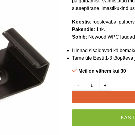
paigaldamist. Valmistatud mu
suurepärane ilmastikukindlus 
Koostis:
roostevaba, pulberv
Pakendis:
1 tk.
Sobib:
Newood WPC laudad
Hinnad sisaldavad käibemak
Tarne üle Eesti 1-3 tööpäeva 
Meil on vähem kui 30
-
+
KAS 