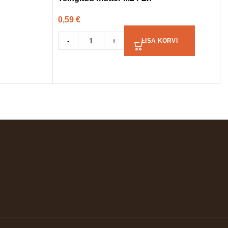
0,59
€
-
+
LISA KORVI