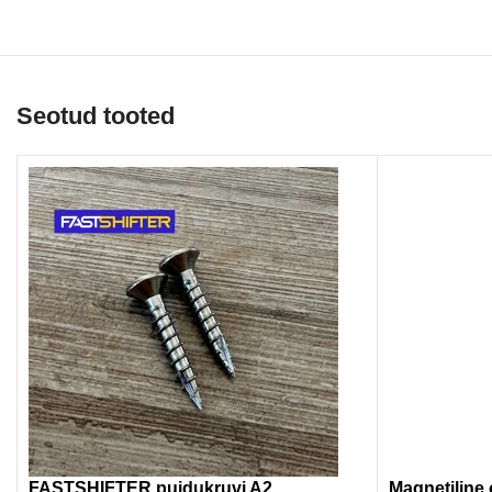
Seotud tooted
FASTSHIFTER puidukruvi A2
Magnetiline