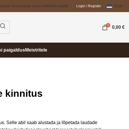
müüja
e-Soodustuste süsteem
Meist
Kontaktid
Login / Register
Eesti
0
0,00
€
si paigaldus
Meistritele
 kinnitus
. Selle abil saab alustada ja lõpetada laudade