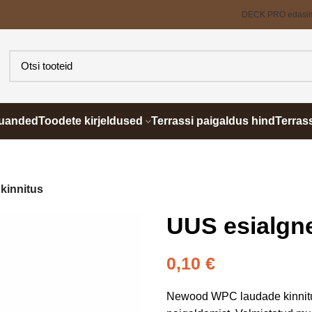
DECK PRO edasi
õuanded
Toodete kirjeldused
Terrassi paigaldus hind
Terras
kinnitus
UUS esialgne
0,10
€
Newood WPC laudade kinnitus