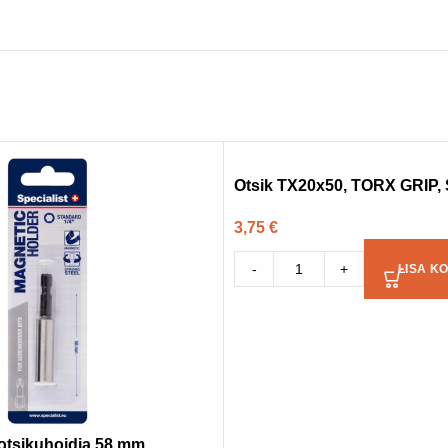
Otsik TX20x50, TORX GRIP,
3,75
€
-
+
LISA KO
 otsikuhoidja 58 mm,