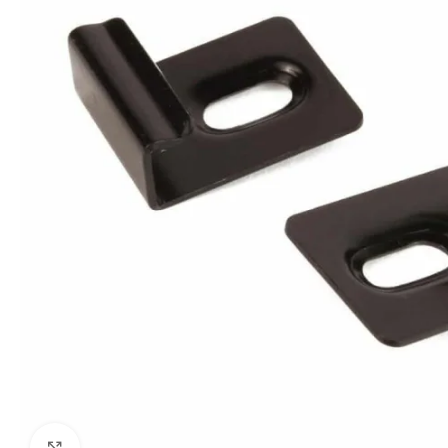
Kliki suurendamiseks