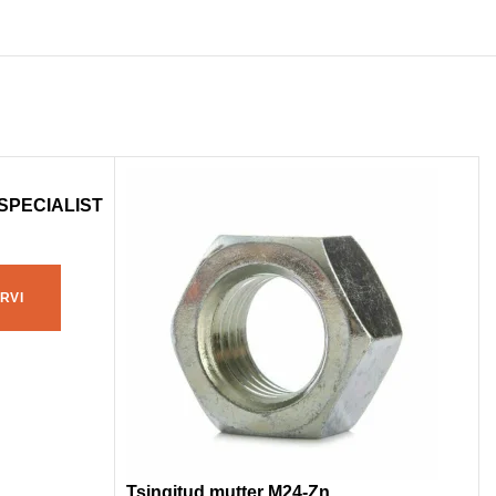
 SPECIALIST
RVI
Tsingitud mutter M24-Zn