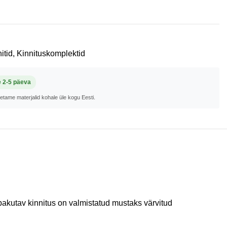
itid
,
Kinnituskomplektid
e 2-5 päeva
metame materjalid kohale üle kogu Eesti.
akutav kinnitus on valmistatud mustaks värvitud