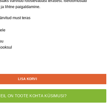
staks värvitud roostevabast terasest. Iseloomustab
ja lihtne paigaldamine.
ärvitud must teras
ele
su
jooksul
LISA KORVI
TEIL ON TOOTE KOHTA KÜSIMUSI?