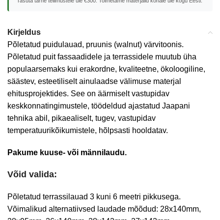
Tasuta tarne tellimustele üle €300. Toimetame materjalid kohale üle kogu Eesti.
Kirjeldus
Põletatud puidulauad, pruunis (walnut) värvitoonis.
Põletatud puit fassaadidele ja terrassidele muutub üha
populaarsemaks kui erakordne, kvaliteetne, ökoloogiline,
säästev, esteetiliselt ainulaadse välimuse materjal
ehitusprojektides. See on äärmiselt vastupidav
keskkonnatingimustele, töödeldud ajastatud Jaapani
tehnika abil, pikaealiselt, tugev, vastupidav
temperatuurikõikumistele, hõlpsasti hooldatav.
Pakume kuuse- või männilaudu.
Võid valida:
Põletatud terrassilauad 3 kuni 6 meetri pikkusega.
Võimalikud alternatiivsed laudade mõõdud: 28x140mm,