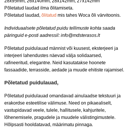
28x95mm, 26x140mm, 28x142mm, 27x142mm
Põletatud laudad ilma õlitamiseta.
Põletatud laudad,
õlitatud
mis tahes Woca õli värvitoonis.
Individuaalsete põletatud puidu tellimuste kohta saada
päringuid e-posti aadressil: info@mdsterasos.lt
Põletatud puidulauad männist või kuusest, eksterjeeri ja
interjeeri lahendustes näevad välja solidaarsed,
rafineeritud, elegantne. Neid kasutatakse hoonete
fassaadide, terrasside, aedade ja muude ehitiste rajamisel.
Põletatud puidulauad,
Põletatud puidulauad omandavad ainulaadse tekstuuri ja
erakordse esteetilise välimuse. Need on pikaealiselt,
vastupidavad veele, tulele, hallitusele, kahjuritele,
lõhenemisele, pragudele ja muudele välistingimustele.
Hõlpsasti hooldatavad, määrimatu pinnaga.