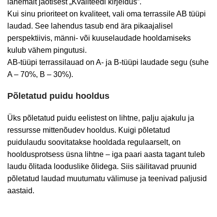
lähemalt jaotisest „Kvaliteedi kirjeldus”.
Kui sinu prioriteet on kvaliteet, vali oma terrassile AB tüüpi
laudad. See lahendus tasub end ära pikaajalisel
perspektiivis, männi- või kuuselaudade hooldamiseks
kulub vähem pingutusi.
AB-tüüpi terrassilauad on A- ja B-tüüpi laudade segu (suhe
A – 70%, B – 30%).
Põletatud puidu hooldus
Üks põletatud puidu eelistest on lihtne, palju ajakulu ja
ressursse mittenõudev hooldus. Kuigi põletatud
puidulaudu soovitatakse hooldada regulaarselt, on
hooldusprotsess üsna lihtne – iga paari aasta tagant tuleb
laudu õlitada looduslike õlidega. Siis säilitavad pruunid
põletatud laudad muutumatu välimuse ja teenivad paljusid
aastaid.