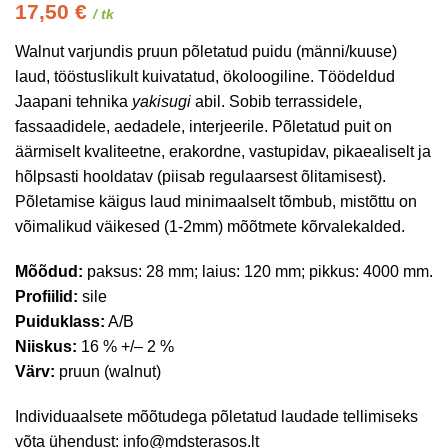
17,50
€
/ tk
Walnut varjundis pruun põletatud puidu (männi/kuuse)
laud, tööstuslikult kuivatatud, ökoloogiline. Töödeldud
Jaapani tehnika
yakisugi
abil. Sobib terrassidele,
fassaadidele, aedadele, interjeerile. Põletatud puit on
äärmiselt kvaliteetne, erakordne, vastupidav, pikaealiselt ja
hõlpsasti hooldatav (piisab regulaarsest õlitamisest).
Põletamise käigus laud minimaalselt tõmbub, mistõttu on
võimalikud väikesed (1-2mm) mõõtmete kõrvalekalded.
Mõõdud:
paksus: 28 mm; laius: 120 mm; pikkus: 4000 mm.
Profiilid:
sile
Puiduklass:
A/B
Niiskus:
16 % +/– 2 %
Värv:
pruun (walnut)
Individuaalsete mõõtudega põletatud laudade tellimiseks
võta ühendust: info@mdsterasos.lt