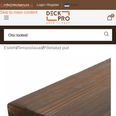
info@deckpro.ee
Login / Register
Eesti
Skip to navigation
Skip to main content
0
Esileht
/
Terrassilauad
/
Põletatud puit