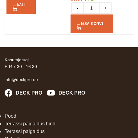
VALI
-
+
LISA KORVI
Kasutajatugi
E-R 7:30 - 16:30
info@deckpro.ee
DECK PRO
DECK PRO
Pood
Terrassi paigaldus hind
Terrassi paigaldus