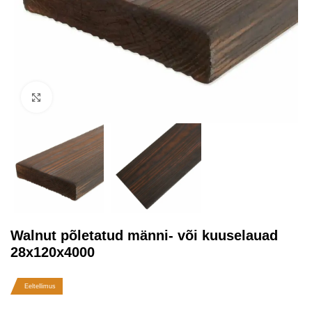
Kliki suurendamiseks
Walnut põletatud männi- või kuuselauad
28x120x4000
Eeltellimus