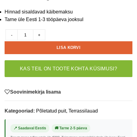
Hinnad sisaldavad käibemaksu
Tarne üle Eesti 1-3 tööpäeva jooksul
-
+
LISA KORVI
KAS TEIL ON TOOTE KOHTA KÜSIMUSI?
Soovinimekirja lisama
Kategooriad:
Põletatud puit
,
Terrassilauad
📍 Saadaval Eestis
🚚 Tarne 2-5 päeva