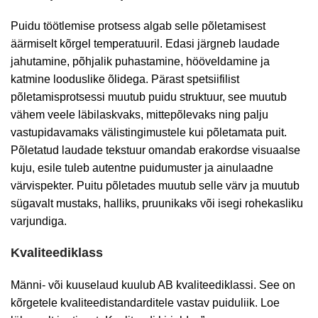
Puidu töötlemise protsess algab selle põletamisest
äärmiselt kõrgel temperatuuril. Edasi järgneb laudade
jahutamine, põhjalik puhastamine, hööveldamine ja
katmine looduslike õlidega. Pärast spetsiifilist
põletamisprotsessi muutub puidu struktuur, see muutub
vähem veele läbilaskvaks, mittepõlevaks ning palju
vastupidavamaks välistingimustele kui põletamata puit.
Põletatud laudade tekstuur omandab erakordse visuaalse
kuju, esile tuleb autentne puidumuster ja ainulaadne
värvispekter. Puitu põletades muutub selle värv ja muutub
sügavalt mustaks, halliks, pruunikaks või isegi rohekasliku
varjundiga.
Kvaliteediklass
Männi- või kuuselaud kuulub AB kvaliteediklassi. See on
kõrgetele kvaliteedistandarditele vastav puiduliik. Loe