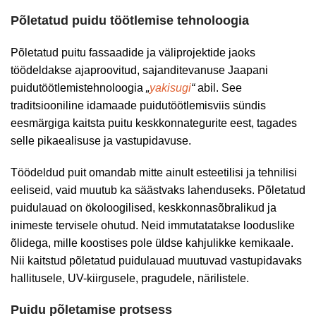
Põletatud puidu töötlemise tehnoloogia
Põletatud puitu fassaadide ja väliprojektide jaoks
töödeldakse ajaproovitud, sajanditevanuse Jaapani
puidutöötlemistehnoloogia
„
yakisugi
“
abil. See
traditsiooniline idamaade puidutöötlemisviis sündis
eesmärgiga kaitsta puitu keskkonnategurite eest, tagades
selle pikaealisuse ja vastupidavuse.
Töödeldud puit omandab mitte ainult esteetilisi ja tehnilisi
eeliseid, vaid muutub ka säästvaks lahenduseks. Põletatud
puidulauad on ökoloogilised, keskkonnasõbralikud ja
inimeste tervisele ohutud. Neid immutatatakse looduslike
õlidega, mille koostises pole üldse kahjulikke kemikaale.
Nii kaitstud põletatud puidulauad muutuvad vastupidavaks
hallitusele, UV-kiirgusele, pragudele, närilistele.
Puidu põletamise protsess