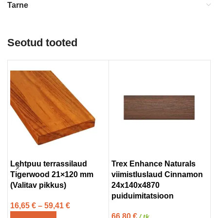
Tarne
Seotud tooted
Lehtpuu terrassilaud
Trex Enhance Naturals
T
Tigerwood 21×120 mm
viimistluslaud Cinnamon
l
(Valitav pikkus)
24x140x4870
2
puiduimitatsioon
p
16,65
€
–
59,41
€
66,80
€
4
/ tk