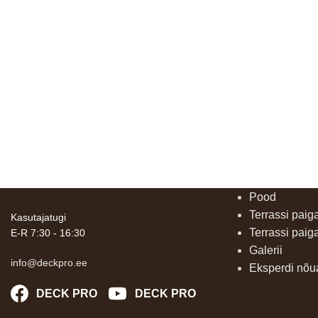
Pood
Terrassi paig
Kasutajatugi
Terrassi paig
E-R 7:30 - 16:30
Galerii
info@deckpro.ee
Eksperdi nõ
DECK PRO
DECK PRO