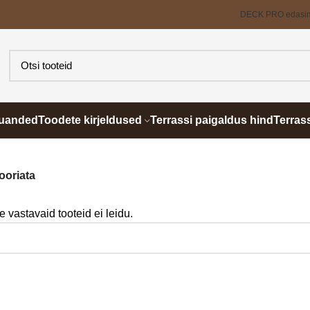
DECK PRO edasi
õuanded
Toodete kirjeldused
Terrassi paigaldus hind
Terras
ooriata
e vastavaid tooteid ei leidu.