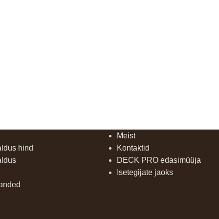
Meist
aldus hind
Kontaktid
aldus
DECK PRO edasimüüja
Isetegijate jaoks
uanded