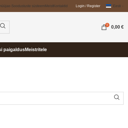
müüja
e-Soodustuste süsteem
Meist
Kontaktid
Login / Register
Eesti
0
0,00
€
si paigaldus
Meistritele