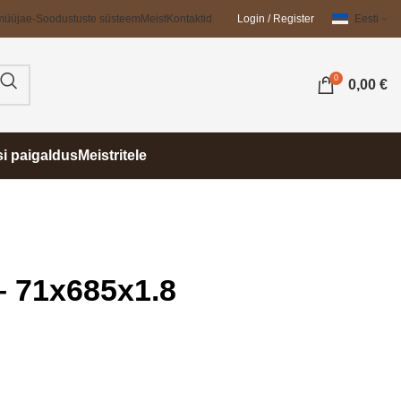
müüja
e-Soodustuste süsteem
Meist
Kontaktid
Login / Register
Eesti
0
0,00
€
si paigaldus
Meistritele
– 71x685x1.8