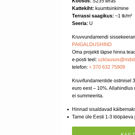
Koostis:
S235 teras
Kattekiht:
kuumtsinkimine
Terrassi saagikus:
~1 tk/m²
Seeria:
U
Kruvvundamendi sissekeera
PAIGALDUSHIND
Oma projekti täpse hinna te
e-posti teel:
uzklausos@mdste
telefon:
+
370 632 75909
Kruvifundamentide ostmisel 3
euro eest – 10%. Allahindlus 
ei summeerita.
Hinnad sisaldavad käibemak
Tarne üle Eesti 1-3 tööpäeva 
KAS 