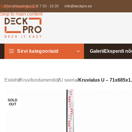
Skip to navigation
Klienditeenindus E-R 7:30 - 16:30
info@deckpro.ee
Skip to main content
Sirvi kategooriaid
Galerii
Eksperdi n
Esileht
/
Kruvifundamendid
/
U seeria
/
Kruvialus U – 71x685x1
SOLD
OUT