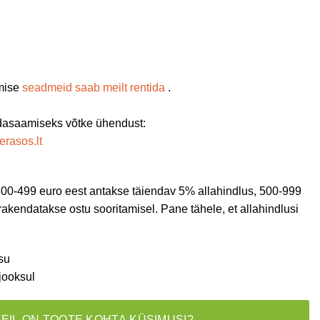
mise
seadmeid saab meilt rentida
.
adasaamiseks võtke ühendust:
rasos.lt
00-499 euro eest antakse täiendav 5% allahindlus, 500-999
rakendatakse ostu sooritamisel. Pane tähele, et allahindlusi
su
jooksul
TEIL ON TOOTE KOHTA KÜSIMUSI?