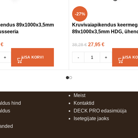
-27%
ikendus 89x1000x3,5mm
Kruvivaiapikendus keermeg
sseeria
89x1000x3,5mm HDG, ühend
8
€
27,95
€
38,28
€
+
-
+
LISA KORVI
LISA KO
Meist
aldus hind
Kontaktid
aldus
DECK PRO edasimüüja
Isetegijate jaoks
uanded