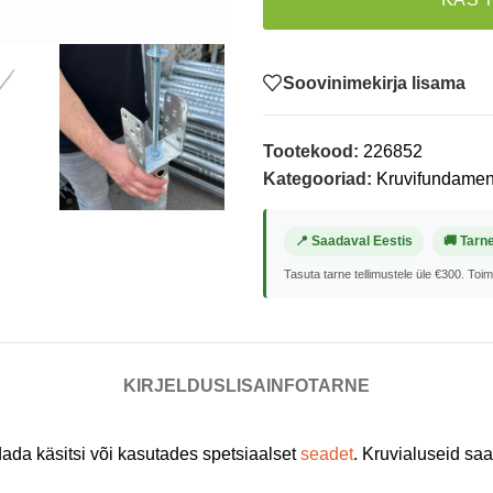
Soovinimekirja lisama
Tootekood:
226852
Kategooriad:
Kruvifundamen
📍 Saadaval Eestis
🚚 Tarn
Tasuta tarne tellimustele üle €300. Toi
KIRJELDUS
LISAINFO
TARNE
ada käsitsi või kasutades spetsiaalset
seadet
. Kruvialuseid saa