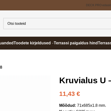
DECK PRO edasi
õuanded
Toodete kirjeldused
Terrassi paigaldus hind
Terras
.8
Kruvialus U 
11,43
€
Mõõdud:
71x685x1.8 mm.