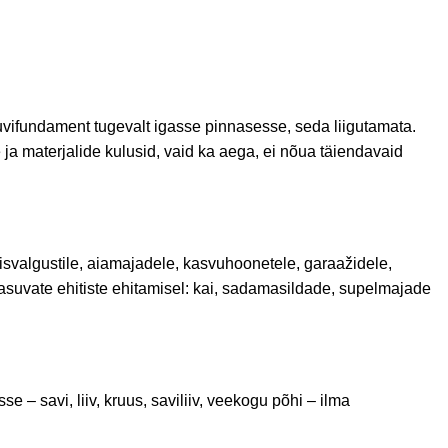
ruvifundament tugevalt igasse pinnasesse, seda liigutamata.
ja materjalide kulusid, vaid ka aega, ei nõua täiendavaid
lisvalgustile, aiamajadele, kasvuhoonetele, garaažidele,
asuvate ehitiste ehitamisel: kai, sadamasildade, supelmajade
– savi, liiv, kruus, saviliiv, veekogu põhi – ilma