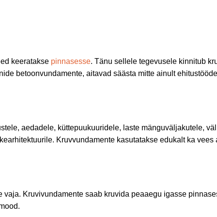
need keeratakse
pinnasesse
. Tänu sellele tegevusele kinnitub k
ide betoonvundamente, aitavad säästa mitte ainult ehitustööde 
tustele, aedadele, küttepuukuuridele, laste mänguväljakutele, vä
ikearhitektuurile. Kruvvundamente kasutatakse edukalt ka vees 
le vaja. Kruvivundamente saab kruvida peaaegu igasse pinnasesse 
amood.