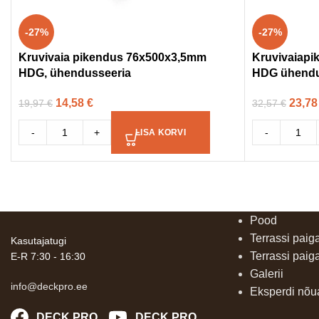
-27%
-27%
Kruvivaia pikendus 76x500x3,5mm
Kruvivaiap
HDG, ühendusseeria
HDG ühendu
14,58
€
23,7
19,97
€
32,57
€
-
+
-
LISA KORVI
Pood
Terrassi paig
Kasutajatugi
Terrassi paig
E-R 7:30 - 16:30
Galerii
info@deckpro.ee
Eksperdi nõ
DECK PRO
DECK PRO