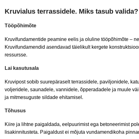
Kruvialus terrassidele. Miks tasub valida?
Tööpõhimõte
Kruvifundamentide peamine eelis ja oluline tööpõhimõte – 
Kruvifundamendid asendavad täielikult kergete konstruktsioon
ressursse.
Lai kasutusala
Kruvipost sobib suurepäraselt terrassidele, paviljonidele, ka
voljeridele, saunadele, vannidele, õpperadadele ja muule vä
ja mitmesuguste sildade ehitamisel.
Tõhusus
Kiire ja lihtne paigaldada, eelpuurimist ega betoneerimist po
lisakinnitusteta. Paigaldust ei mõjuta vundamendikoha pinn