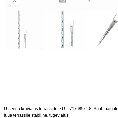
U-seeria kruvialus terrassidele U – 71x685x1.8. Saab paigald
luua terrassile stabiilne, tugev alus.