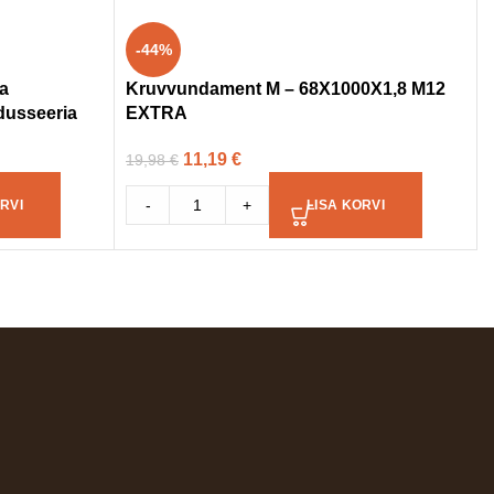
-44%
a
Kruvvundament M – 68X1000X1,8 M12
usseeria
EXTRA
11,19
€
19,98
€
-
+
RVI
LISA KORVI