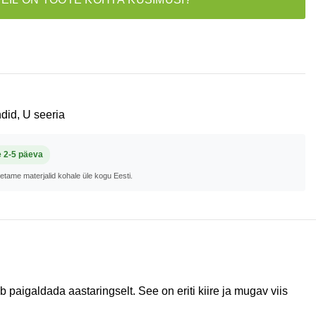
did
,
U seeria
e 2-5 päeva
metame materjalid kohale üle kogu Eesti.
b paigaldada aastaringselt. See on eriti kiire ja mugav viis