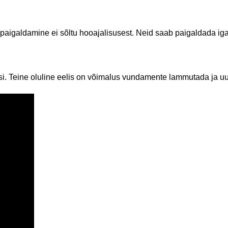
aigaldamine ei sõltu hooajalisusest. Neid saab paigaldada igal
si. Teine oluline eelis on võimalus vundamente lammutada ja uue