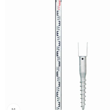
Kliki suurendamiseks