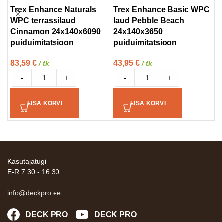
Trex Enhance Naturals
Trex Enhance Basic WPC
T
WPC terrassilaud
laud Pebble Beach
W
Cinnamon 24x140x6090
24x140x3650
H
puiduimitatsioon
puiduimitatsioon
p
83,59
€
43,95
€
1
/ tk
/ tk
-
+
-
+
LISA KORVI
LISA KORVI
Kasutajatugi
E-R 7:30 - 16:30
info@deckpro.ee
DECK PRO
DECK PRO