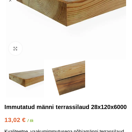
Kliki suurendamiseks
Immutatud männi terrassilaud 28x120x6000
13,02
€
/ tk
Kvaliteetne, vaakumimmutusega põhjamänni terrassilaud,