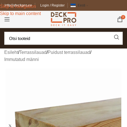
info@deckpro.ee
Login / Register
Eesti
Skip to navigation
Skip to main content
0
Esileht
/
Terrassilauad
/
Puidust terrassilauad
/
Immutatud männi