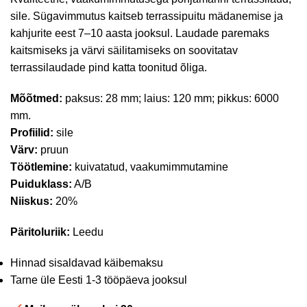
sile. Sügavimmutus kaitseb terrassipuitu mädanemise ja
kahjurite eest 7–10 aasta jooksul. Laudade paremaks
kaitsmiseks ja värvi säilitamiseks on soovitatav
terrassilaudade pind katta toonitud õliga.
Mõõtmed:
paksus: 28 mm; laius: 120 mm; pikkus: 6000
mm.
Profiilid:
sile
Värv:
pruun
Töötlemine:
kuivatatud, vaakumimmutamine
Puiduklass:
A/B
Niiskus:
20%
Päritoluriik:
Leedu
Hinnad sisaldavad käibemaksu
Tarne üle Eesti 1-3 tööpäeva jooksul