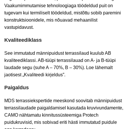
Vaakumimmutamise tehnoloogiaga töödeldud puit on
tugevam kui termiliselt töödeldud, mistõttu sobib paremini
konstruktsioonidele, mis nõuavad mehaanilist
vastupidavust.
Kvaliteediklass
See immutatud männipuidust terrassilaud kuulub AB
kvaliteediklassi. AB-tüüpi terrassilauad on A- ja B-tüüpi
laudade segu (suhe A – 70%, B – 30%). Loe lähemalt
jaotisest „Kvaliteedi kirjeldus”.
Paigaldus
MDS terrassiekspertide meeskond soovitab männipuidust
terrassilaudade paigaldamisel kasutada kruvivundamente,
CAMO nähtamatu kinnitussüsteemiga Protech
puidukruvisid, mis sobivad eriti hästi immutatud puidule