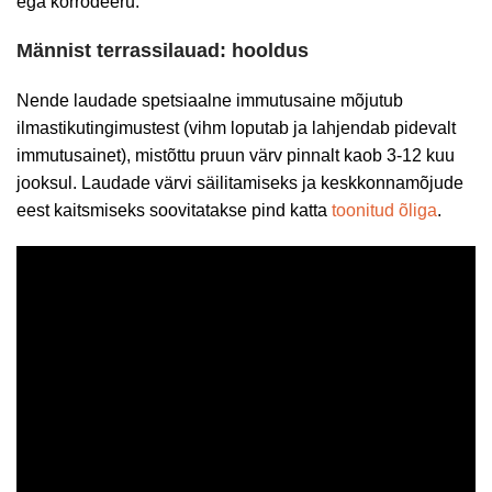
ega korrodeeru.
Männist terrassilauad: hooldus
Nende laudade spetsiaalne immutusaine mõjutub
ilmastikutingimustest (vihm loputab ja lahjendab pidevalt
immutusainet), mistõttu pruun värv pinnalt kaob 3-12 kuu
jooksul. Laudade värvi säilitamiseks ja keskkonnamõjude
eest kaitsmiseks soovitatakse pind katta
toonitud õliga
.