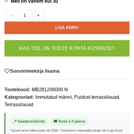
Meil on vähem kui 30
-
+
LISA KORVI
KAS TEIL ON TOOTE KOHTA KÜSIMUSI?
Soovinimekirja lisama
Tootekood:
MB281206000 N
Kategooriad:
Immutatud männi
,
Puidust terrassilauad
,
Terrassilauad
📍 Saadaval Eestis
🚚 Tarne 2-5 päeva
Tasuta tarne tellimustele üle €300. Toimetame materjalid kohale üle kogu Eesti.