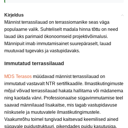
Kirjeldus
Männist terrassilauad on terrassiomanike seas väga
populaarne valik. Suhteliselt madala hinna tõttu on need
lauad üks parimaid ökonoomseid projektivõimalusi.
Männipuit imab immutamisainet suurepäraselt, lauad
muutuvad tugevaks ja vastupidavaks.
Immutatud terrassilauad
MDS Terasos
müüdavad männist terrassilauad on
immutatud vastavalt NTR sertifikaadile. Ilmastikutingimuste
mõjul võivad terrassilauad hakata hallitama või mädanema
ning kaotada värvi. Professionaalse sügavimmutamise teel
saavad männilauad lisakaitse, mis tagab vastupidavuse
niiskusele ja muutuvatele ilmastikutingimustele.
Vaakumrõhu toimel tungivad kaitsevad keemilised ained
sügavale puidustruktuuri, pikendades puidu kasutusiga.