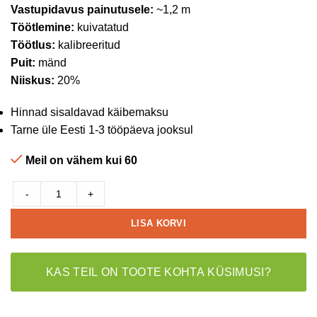
Vastupidavus painutusele:
~1,2 m
Töötlemine:
kuivatatud
Töötlus:
kalibreeritud
Puit:
mänd
Niiskus:
20%
Hinnad sisaldavad käibemaksu
Tarne üle Eesti 1-3 tööpäeva jooksul
Meil on vähem kui 60
-
+
LISA KORVI
KAS TEIL ON TOOTE KOHTA KÜSIMUSI?