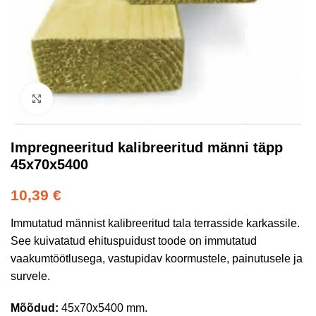
Kliki suurendamiseks
Impregneeritud kalibreeritud männi täpp
45x70x5400
10,39
€
Immutatud männist kalibreeritud tala terrasside karkassile.
See kuivatatud ehituspuidust toode on immutatud
vaakumtöötlusega, vastupidav koormustele, painutusele ja
survele.
Mõõdud:
45x70x5400 mm.