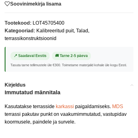
Soovinimekirja lisama
Tootekood:
LOT45705400
Kategooriad:
Kalibreeritud puit
,
Talad,
terrassikonstruktsioonid
📍 Saadaval Eestis
🚚 Tarne 2-5 päeva
Tasuta tarne tellimustele üle €300. Toimetame materjalid kohale üle kogu Eesti.
Kirjeldus
Immutatud männitala
Kasutatakse terrasside
karkassi
paigaldamiseks.
MDS
terrassi pakutav punkt on vaakumimmutatud, vastupidav
koormusele, paindele ja survele.