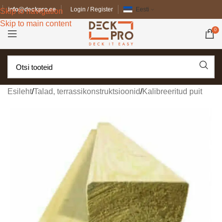
info@deckpro.ee
Login / Register
Eesti
Skip to navigation
Skip to main content
0
Esileht
/
Talad, terrassikonstruktsioonid
/
Kalibreeritud puit