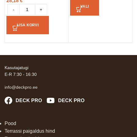
28,18
€
3
VALI
-
+
LISA KORVI
Kasutajatugi
E-R 7:30 - 16:30
info@deckpro.ee
DECK PRO
DECK PRO
Pood
Terrassi paigaldus hind