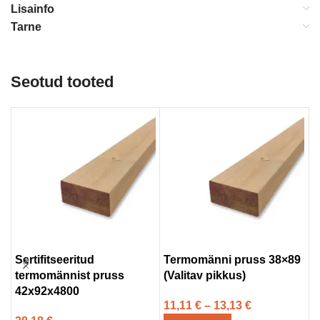
Lisainfo
Tarne
Seotud tooted
Sertifitseeritud
Termomänni pruss 38×89
S
termomännist pruss
(Valitav pikkus)
a
42x92x4800
t
11,11
€
–
13,13
€