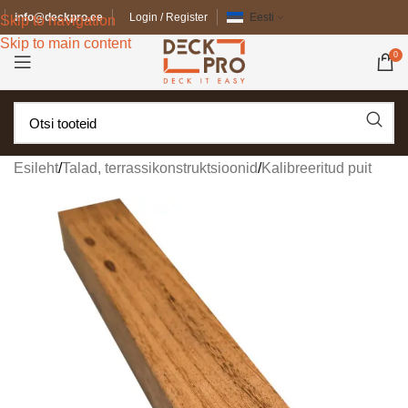
info@deckpro.ee
Login / Register
Eesti
Skip to navigation
Skip to main content
0
Esileht
/
Talad, terrassikonstruktsioonid
/
Kalibreeritud puit