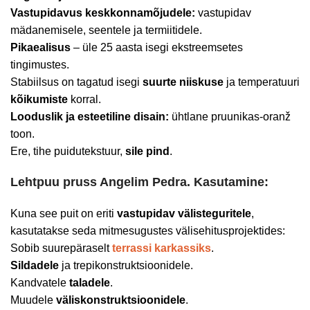
Vastupidavus keskkonnamõjudele:
vastupidav
mädanemisele, seentele ja termiitidele.
Pikaealisus
– üle 25 aasta isegi ekstreemsetes
tingimustes.
Stabiilsus on tagatud isegi
suurte
niiskuse
ja temperatuuri
kõikumiste
korral.
Looduslik ja esteetiline disain:
ühtlane pruunikas-oranž
toon.
Ere, tihe puidutekstuur,
sile pind
.
Lehtpuu pruss
Angelim Pedra
. Kasutamine:
Kuna see puit on eriti
vastupidav välisteguritele
,
kasutatakse seda mitmesugustes välisehitusprojektides:
Sobib suurepäraselt
terrassi karkassiks
.
Sildadele
ja trepikonstruktsioonidele.
Kandvatele
taladele
.
Muudele
väliskonstruktsioonidele
.