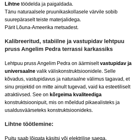
Lihtne
töödelda ja paigaldada.
Tänu naturaalsele pruunikaskollasele värvile sobib
suurepäraselt teiste materjalidega.
Pärit Lõuna-Ameerika metsadest.
Kalibreeritud, stabiilne ja vastupidav lehtpuu
pruss Angelim Pedra terrassi karkassiks
Lehtpuu pruss Angelim Pedra on äärmiselt
vastupidav ja
universaalne
valik väliskonstruktsioonidele. Selle
kõvadus, vastupidavus ja naturaalne välimus tagavad, et
sinu projektid on mitte ainult tugevad, vaid ka esteetiliselt
atraktiivsed. See on
kõrgeima kvaliteediga
konstruktsioonipuit, mis on mõeldud pikaealisteks ja
usaldusväärseteks konstruktsioonideks.
Lihtne töötlemine:
Puitu saab lõigata käsitsi või elektrilise saega.