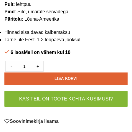
Puit:
lehtpuu
Pind:
Sile, ümarate servadega
Päritolu:
Lõuna-Ameerika
Hinnad sisaldavad käibemaksu
Tarne üle Eesti 1-3 tööpäeva jooksul
6 laosMeil on vähem kui 10
-
+
LISA KORVI
KAS TEIL ON TOOTE KOHTA KÜSIMUSI?
Soovinimekirja lisama