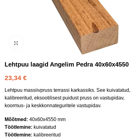
Kliki suurendamiseks
Lehtpuu laagid Angelim Pedra 40x60x4550
23,34
€
Lehtpuu massiivpruss terrassi karkassiks. See kuivatatud,
kalibreeritud, eksootilisest puidust pruss on vastupidav,
koormus- ja keskkonnateguritele vastupidav.
Mõõtmed:
40x60x4550 mm
Töötlemine:
kuivatatud
Töötlemine:
kalibreeritud