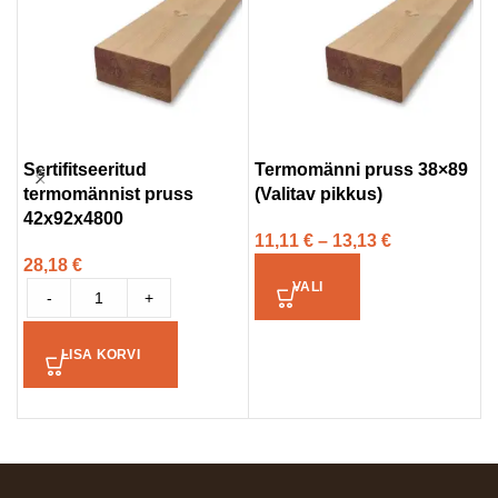
Sertifitseeritud
Termomänni pruss 38×89
S
termomännist pruss
(Valitav pikkus)
a
42x92x4800
t
11,11
€
–
13,13
€
28,18
€
3
VALI
-
+
LISA KORVI