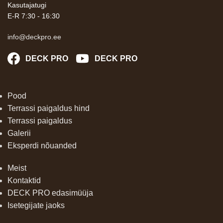
Kasutajatugi
E-R 7:30 - 16:30
info@deckpro.ee
DECK PRO
DECK PRO
Pood
Terrassi paigaldus hind
Terrassi paigaldus
Galerii
Eksperdi nõuanded
Meist
Kontaktid
DECK PRO edasimüüja
Isetegijate jaoks