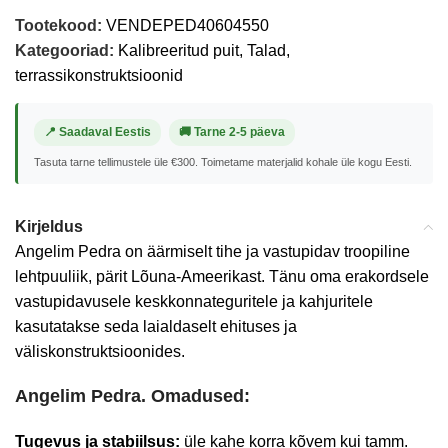
Tootekood:
VENDEPED40604550
Kategooriad:
Kalibreeritud puit
,
Talad,
terrassikonstruktsioonid
📍 Saadaval Eestis
🚚 Tarne 2-5 päeva
Tasuta tarne tellimustele üle €300. Toimetame materjalid kohale üle kogu Eesti.
Kirjeldus
Angelim Pedra on äärmiselt tihe ja vastupidav troopiline
lehtpuuliik, pärit Lõuna-Ameerikast. Tänu oma erakordsele
vastupidavusele keskkonnateguritele ja kahjuritele
kasutatakse seda laialdaselt ehituses ja
väliskonstruktsioonides.
Angelim Pedra. Omadused:
Tugevus ja stabiilsus:
üle kahe korra kõvem kui tamm.