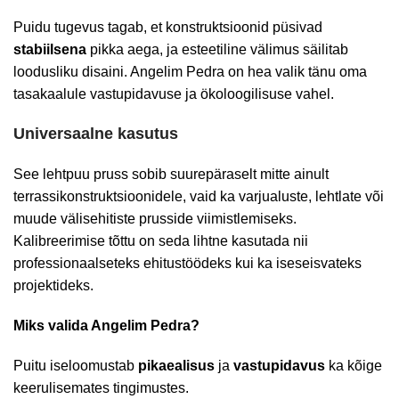
Puidu tugevus tagab, et konstruktsioonid püsivad
stabiilsena
pikka aega, ja esteetiline välimus säilitab
loodusliku disaini. Angelim Pedra on hea valik tänu oma
tasakaalule vastupidavuse ja ökoloogilisuse vahel.
Universaalne kasutus
See lehtpuu pruss sobib suurepäraselt mitte ainult
terrassikonstruktsioonidele, vaid ka varjualuste, lehtlate või
muude välisehitiste prusside viimistlemiseks.
Kalibreerimise tõttu on seda lihtne kasutada nii
professionaalseteks ehitustöödeks kui ka iseseisvateks
projektideks.
Miks valida Angelim Pedra?
Puitu iseloomustab
pikaealisus
ja
vastupidavus
ka kõige
keerulisemates tingimustes.